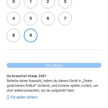
0
1
2
3
4
5
6
7
8
9
Hinzufügen
Du brauchst etwas Zeit?
Behalte deine Auswahl, indem du dieses Gerät in „Deine
gesicherten Artikel“ sicherst, und komme später zurück, um
dort weiterzumachen, wo du aufgehört hast.
Für später sichern