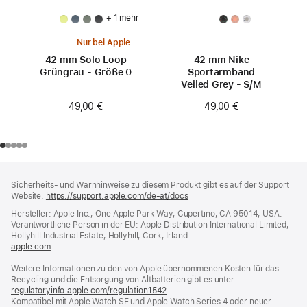
+ 1 mehr
Nur bei Apple
42 mm Solo Loop
42 mm Nike
Grüngrau - Größe 0
Sportarmband
Veiled Grey - S/M
49,00 €
49,00 €
Footer
Fußnoten
Sicherheits- und Warnhinweise zu diesem Produkt gibt es auf der Support
Website:
https://support.apple.com/de-at/docs
(öffnet
ein
Hersteller: Apple Inc., One Apple Park Way, Cupertino, CA 95014, USA.
neues
Verantwortliche Person in der EU: Apple Distribution International Limited,
Fenster)
Hollyhill Industrial Estate, Hollyhill, Cork, Irland
apple.com
(öffnet
ein
Weitere Informationen zu den von Apple übernommenen Kosten für das
neues
Recycling und die Entsorgung von Altbatterien gibt es unter
Fenster)
regulatoryinfo.apple.com/regulation1542
(öffnet
Kompatibel mit Apple Watch SE und Apple Watch Series 4 oder neuer.
ein