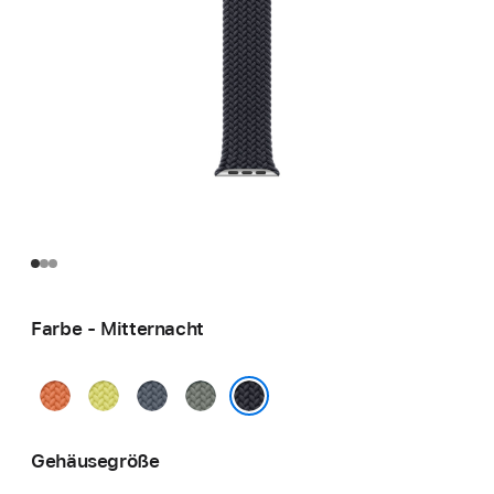
Farbe - Mitternacht
Kurkuma
Neongelb
Maritimblau
Grüngrau
Mitternacht
Gehäusegröße