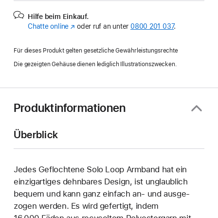
Hilfe beim Einkauf.
Chatte online
(Öffnet
oder ruf an unter
0800 201 037
.
ein
neues
Für dieses Produkt gelten gesetzliche Gewährleistungsrechte
Fenster)
Die gezeigten Gehäuse dienen lediglich Illustrationszwecken.
Produktinformationen
Überblick
Jedes Geflochtene Solo Loop Armband hat ein
einzig­artiges dehn­bares Design, ist unglaublich
bequem und kann ganz einfach an‑ und ausge­
zogen werden. Es wird gefertigt, indem
16.000 Fäden aus recyceltem Polyester­garn mit