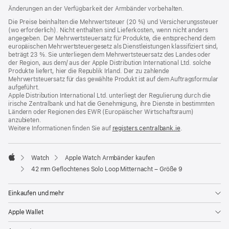
neues
Änderungen an der Verfügbarkeit der Armbänder vorbehalten.
Fenster)
Die Preise beinhalten die Mehrwertsteuer (20 %) und Versicherungssteuer
(wo erforderlich). Nicht enthalten sind Lieferkosten, wenn nicht anders
angegeben. Der Mehrwertsteuersatz für Produkte, die entsprechend dem
europäischen Mehrwertsteuergesetz als Dienstleistungen klassifiziert sind,
beträgt 23 %. Sie unterliegen dem Mehrwertsteuersatz des Landes oder
der Region, aus dem/ aus der Apple Distribution International Ltd. solche
Produkte liefert, hier die Republik Irland. Der zu zahlende
Mehrwertsteuersatz für das gewählte Produkt ist auf dem Auftragsformular
aufgeführt.
Apple Distribution International Ltd. unterliegt der Regulierung durch die
irische Zentralbank und hat die Genehmigung, ihre Dienste in bestimmten
Ländern oder Regionen des EWR (Europäischer Wirtschaftsraum)
anzubieten.
Weitere Informationen finden Sie auf
registers.centralbank.ie
(Öffnet
.
ein
neues
Fenster)
Watch
Apple Watch Armbänder kaufen
Apple
42 mm Geflochtenes Solo Loop Mitternacht – Größe 9
Einkaufen und mehr
Apple Wallet