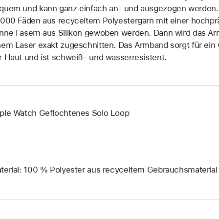
quem und kann ganz einfach an‑ und ausge­zogen werden. E
.000 Fäden aus recyceltem Polyester­garn mit einer hoch­p
nne Fasern aus Silikon gewoben werden. Dann wird das Arm
nem Laser exakt zuge­schnitten. Das Armband sorgt für ei
r Haut und ist schweiß- und wasser­resistent.
ple Watch Geflochtenes Solo Loop
terial: 100 % Polyester aus recyceltem Gebrauchsmaterial