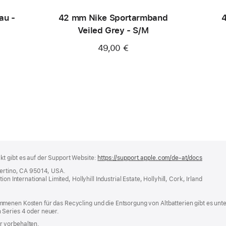
au -
42 mm Nike Sportarmband
4
Veiled Grey - S/M
49,00 €
t gibt es auf der Support Website:
https://support.apple.com/de-at/docs
(öffnet
ein
pertino, CA 95014, USA.
neues
n International Limited, Hollyhill Industrial Estate, Hollyhill, Cork, Irland
Fenster
menen Kosten für das Recycling und die Entsorgung von Altbatterien gibt es unt
 Series 4 oder neuer.
r vorbehalten.