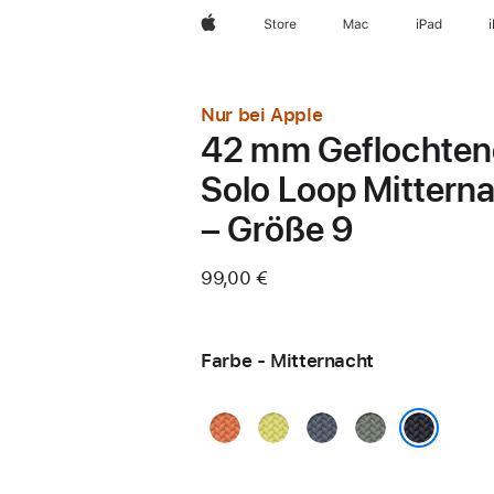
Apple
Store
Mac
iPad
Nur bei Apple
42 mm Geflochten
Solo Loop Mittern
– Größe 9
99,00 €
Farbe - Mitternacht
Kurkuma
Neongelb
Maritimblau
Grüngrau
Mitternacht