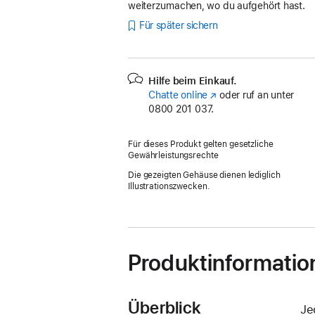
weiterzumachen, wo du aufgehört hast.
Für später sichern
Hilfe beim Einkauf.
Chatte online
(Öffnet
oder ruf an unter
0800 201 037.
ein
neues
Fenster)
Für dieses Produkt gelten gesetzliche
Gewährleistungsrechte
Die gezeigten Gehäuse dienen lediglich
Illustrationszwecken.
Produktinformatio
Überblick
Je