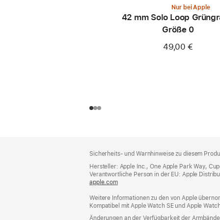
Nur bei Apple
42 mm Solo Loop Grüngr
Größe 0
49,00 €
Footer
Fußnoten
Sicherheits- und Warnhinweise zu diesem Produk
Hersteller: Apple Inc., One Apple Park Way, Cu
Verantwortliche Person in der EU: Apple Distributio
apple.com
(öffnet
ein
Weitere Informationen zu den von Apple übernom
neues
Kompatibel mit Apple Watch SE und Apple Watch
Fenster)
Änderungen an der Verfügbarkeit der Armbände