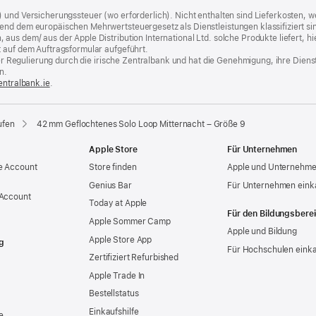
) und Versicherungssteuer (wo erforderlich). Nicht enthalten sind Lieferkosten,
end dem europäischen Mehrwertsteuergesetz als Dienstleistungen klassifiziert sin
us dem/ aus der Apple Distribution International Ltd. solche Produkte liefert, hi
t auf dem Auftragsformular aufgeführt.
t der Regulierung durch die irische Zentralbank und hat die Genehmigung, ihre Die
n.
entralbank.ie
(Öffnet
.
ein
neues
Fenster)
ufen
42 mm Geflochtenes Solo Loop Mitternacht – Größe 9
Apple Store
Für Unternehmen
e Account
Store finden
Apple und Unternehm
Genius Bar
Für Unternehmen eink
 Account
Today at Apple
Für den Bildungsbere
Apple Sommer Camp
Apple und Bildung
Apple Store App
g
Für Hochschulen eink
Zertifiziert Refurbished
Apple Trade In
Bestellstatus
Einkaufshilfe
e