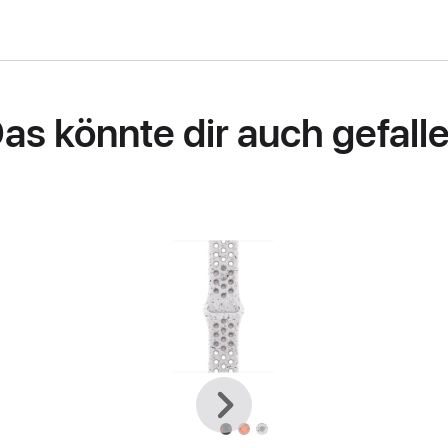
as könnte dir auch gefall
Zurück
Weiter