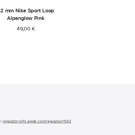
2 mm Nike Sport Loop
Alpenglow Pink
49,00 €
)
er
regulatoryinfo.apple.com/regulation1542
(öffnet
ein
neues