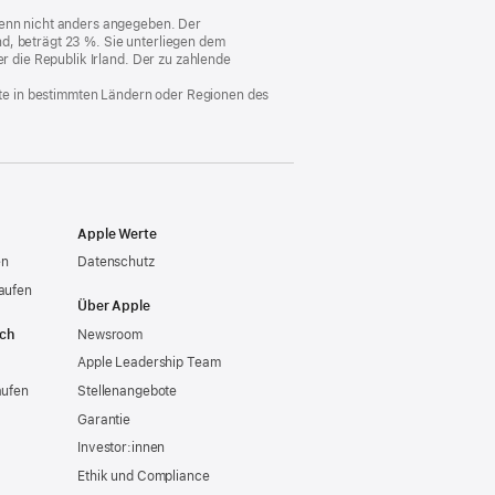
Fenster)
 wenn nicht anders angegeben. Der
d, beträgt 23 %. Sie unterliegen dem
er die Republik Irland. Der zu zahlende
nste in bestimmten Ländern oder Regionen des
Apple Werte
en
Datenschutz
aufen
Über Apple
ich
Newsroom
Apple Leadership Team
aufen
Stellenangebote
Garantie
Investor:innen
Ethik und Compliance