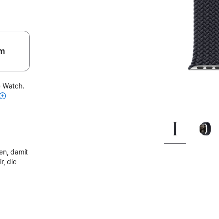
m
e Watch.
en, damit
r, die