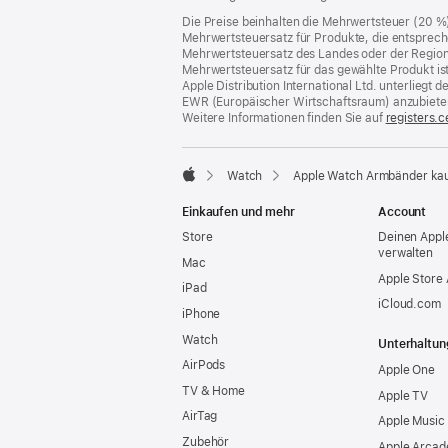
Die Preise beinhalten die Mehrwertsteuer (20 %
Mehrwertsteuersatz für Produkte, die entsprech
Mehrwertsteuersatz des Landes oder der Region, a
Mehrwertsteuersatz für das gewählte Produkt is
Apple Distribution International Ltd. unterlieg
EWR (Europäischer Wirtschaftsraum) anzubiete
Weitere Informationen finden Sie auf
registers.c
Watch
Apple Watch Armbänder ka
Apple
Einkaufen und mehr
Account
Store
Deinen Appl
verwalten
Mac
Apple Store
iPad
iCloud.com
iPhone
Watch
Unterhaltun
AirPods
Apple One
TV & Home
Apple TV
AirTag
Apple Music
Zubehör
Apple Arcad