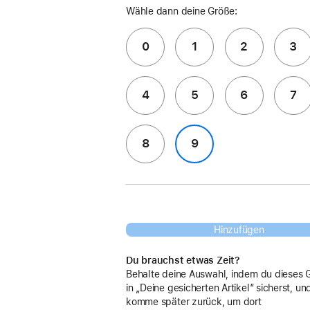
Wähle dann deine Größe:
0
1
2
3
4
5
6
7
8
9
Hinzufügen
Du brauchst etwas Zeit?
Behalte deine Auswahl, indem du dieses 
in „Deine gesicherten Artikel“ sicherst, un
komme später zurück, um dort