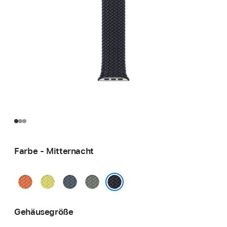
Farbe - Mitternacht
Kurkuma
Neongelb
Maritimblau
Grüngrau
Mitternacht
Gehäusegröße