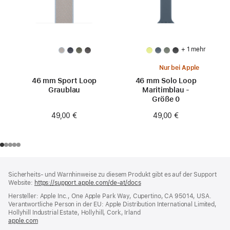
+ 1 mehr
Nur bei Apple
46 mm Sport Loop
46 mm Solo Loop
Graublau
Maritimblau -
Größe 0
49,00 €
49,00 €
Footer
Fußnoten
Sicherheits- und Warnhinweise zu diesem Produkt gibt es auf der Support
Website:
https://support.apple.com/de-at/docs
(öffnet
ein
Hersteller: Apple Inc., One Apple Park Way, Cupertino, CA 95014, USA.
neues
Verantwortliche Person in der EU: Apple Distribution International Limited,
Fenster)
Hollyhill Industrial Estate, Hollyhill, Cork, Irland
apple.com
(öffnet
ein