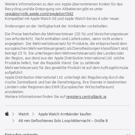
Weitere Informationen zu den von Apple übernommenen Kosten für das
neues
Recycling und die Entsorgung von Altbatterien gibt es unter
Fenster)
regulatoryinfo.apple.com/regulation1542
(öffnet
Kompatibel mit Apple Watch SE und Apple Watch Series 4 oder neuer.
ein
neues
Änderungen an der Verfügbarkeit der Armbänder vorbehalten.
Fenster)
Die Preise beinhalten die Mehrwertsteuer (20 %) und Versicherungssteuer
(wo erforderlich). Nicht enthalten sind Lieferkosten, wenn nicht anders
angegeben. Der Mehrwertsteuersatz für Produkte, die entsprechend dem
europäischen Mehrwertsteuergesetz als Dienstleistungen klassifiziert sind,
beträgt 23 %. Sie unterliegen dem Mehrwertsteuersatz des Landes oder
der Region, aus dem/ aus der Apple Distribution International Ltd. solche
Produkte liefert, hier die Republik Irland. Der zu zahlende
Mehrwertsteuersatz für das gewählte Produkt ist auf dem Auftragsformular
aufgeführt.
Apple Distribution International Ltd. unterliegt der Regulierung durch die
irische Zentralbank und hat die Genehmigung, ihre Dienste in bestimmten
Ländern oder Regionen des EWR (Europäischer Wirtschaftsraum)
anzubieten.
Weitere Informationen finden Sie auf
registers.centralbank.ie
(Öffnet
.
ein
neues
Fenster)
Watch
Apple Watch Armbänder kaufen
Apple
46 mm Geflochtenes Solo Loop Mitternacht – Größe 8
Einkaufen und mehr