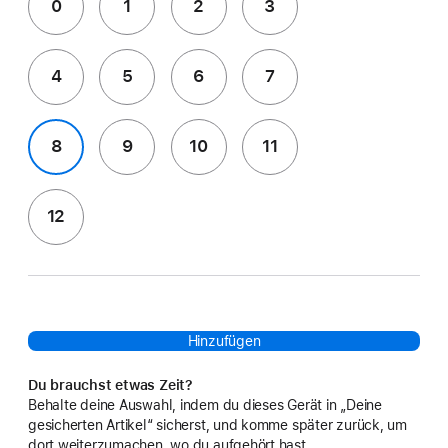
0
1
2
3
4
5
6
7
8
9
10
11
12
Hinzufügen
Du brauchst etwas Zeit?
Behalte deine Auswahl, indem du dieses Gerät in „Deine
gesicherten Artikel“ sicherst, und komme später zurück, um
dort weiterzumachen, wo du aufgehört hast.