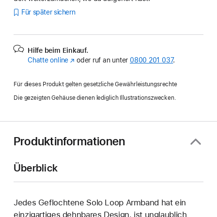
Für später sichern
Hilfe beim Einkauf.
Chatte online
(Öffnet
oder ruf an unter
0800 201 037
.
ein
neues
Für dieses Produkt gelten gesetzliche Gewährleistungsrechte
Fenster)
Die gezeigten Gehäuse dienen lediglich Illustrationszwecken.
Produktinformationen
Überblick
Jedes Geflochtene Solo Loop Armband hat ein
einzig­artiges dehn­bares Design, ist unglaublich