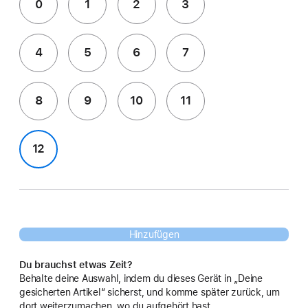
0
1
2
3
4
5
6
7
8
9
10
11
12
Hinzufügen
Du brauchst etwas Zeit?
Behalte deine Auswahl, indem du dieses Gerät in „Deine
gesicherten Artikel“ sicherst, und komme später zurück, um
dort weiterzumachen, wo du aufgehört hast.