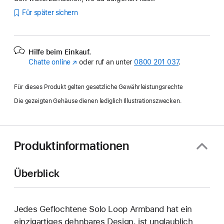
Für später sichern
Hilfe beim Einkauf.
Chatte online
(Öffnet
oder ruf an unter
0800 201 037
.
ein
neues
Für dieses Produkt gelten gesetzliche Gewährleistungsrechte
Fenster)
Die gezeigten Gehäuse dienen lediglich Illustrationszwecken.
Produktinformationen
Überblick
Jedes Geflochtene Solo Loop Armband hat ein
einzig­artiges dehn­bares Design, ist unglaublich