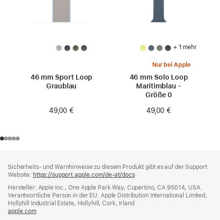
+ 1 mehr
Nur bei Apple
46 mm Sport Loop
46 mm Solo Loop
Graublau
Maritimblau -
Größe 0
49,00 €
49,00 €
Footer
Fußnoten
Sicherheits- und Warnhinweise zu diesem Produkt gibt es auf der Support
Website:
https://support.apple.com/de-at/docs
(öffnet
ein
Hersteller: Apple Inc., One Apple Park Way, Cupertino, CA 95014, USA.
neues
Verantwortliche Person in der EU: Apple Distribution International Limited,
Fenster)
Hollyhill Industrial Estate, Hollyhill, Cork, Irland
apple.com
(öffnet
ein