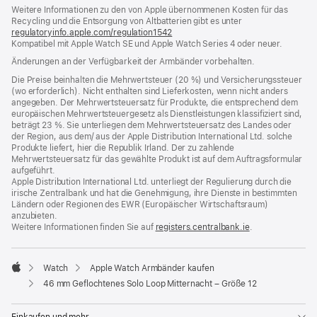
Weitere Informationen zu den von Apple übernommenen Kosten für das
neues
Recycling und die Entsorgung von Altbatterien gibt es unter
Fenster)
regulatoryinfo.apple.com/regulation1542
(öffnet
Kompatibel mit Apple Watch SE und Apple Watch Series 4 oder neuer.
ein
neues
Änderungen an der Verfügbarkeit der Armbänder vorbehalten.
Fenster)
Die Preise beinhalten die Mehrwertsteuer (20 %) und Versicherungssteuer
(wo erforderlich). Nicht enthalten sind Lieferkosten, wenn nicht anders
angegeben. Der Mehrwertsteuersatz für Produkte, die entsprechend dem
europäischen Mehrwertsteuergesetz als Dienstleistungen klassifiziert sind,
beträgt 23 %. Sie unterliegen dem Mehrwertsteuersatz des Landes oder
der Region, aus dem/ aus der Apple Distribution International Ltd. solche
Produkte liefert, hier die Republik Irland. Der zu zahlende
Mehrwertsteuersatz für das gewählte Produkt ist auf dem Auftragsformular
aufgeführt.
Apple Distribution International Ltd. unterliegt der Regulierung durch die
irische Zentralbank und hat die Genehmigung, ihre Dienste in bestimmten
Ländern oder Regionen des EWR (Europäischer Wirtschaftsraum)
anzubieten.
Weitere Informationen finden Sie auf
registers.centralbank.ie
(Öffnet
.
ein
neues
Fenster)
Watch
Apple Watch Armbänder kaufen
Apple
46 mm Geflochtenes Solo Loop Mitternacht – Größe 12
Einkaufen und mehr