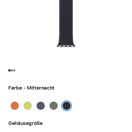
Farbe - Mitternacht
Kurkuma
Neongelb
Maritimblau
Grüngrau
Mitternacht
Gehäusegröße