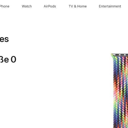
iPhone
Watch
AirPods
TV & Home
Entertainment
es
öße 0