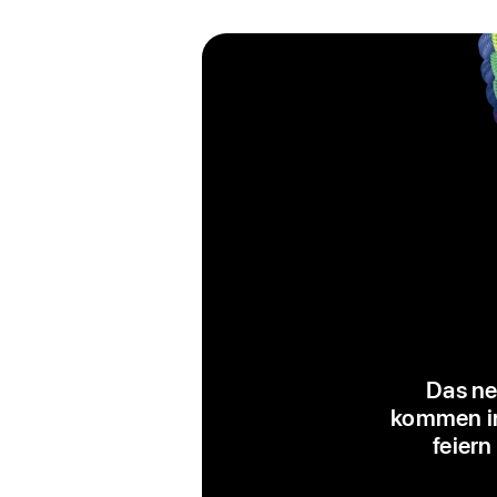
Das ne
kommen in 
feiern