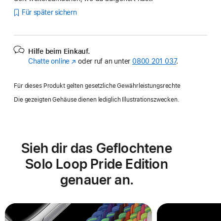
Für später sichern
Hilfe beim Einkauf.
Chatte online
(Öffnet
oder ruf an unter
0800 201 037
.
ein
neues
Für dieses Produkt gelten gesetzliche Gewährleistungsrechte
Fenster)
Die gezeigten Gehäuse dienen lediglich Illustrationszwecken.
Sieh dir das Geflochtene
Solo Loop Pride Edition
genauer an.