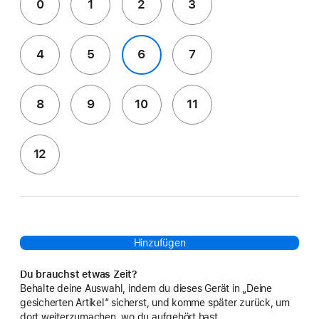
0
1
2
3
4
5
6
7
8
9
10
11
12
Hinzufügen
Du brauchst etwas Zeit?
Behalte deine Auswahl, indem du dieses Gerät in „Deine
gesicherten Artikel“ sicherst, und komme später zurück, um
dort weiterzumachen, wo du aufgehört hast.