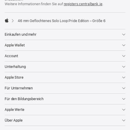
Weitere Informationen finden Sie auf
registers.centralbank.ie
(Öffnet
.
ein
neues
Fenster)
46 mm Geflochtenes Solo Loop Pride Edition – Größe 6
Apple
Einkaufen und mehr
Apple Wallet
Account
Unterhaltung
Apple Store
Für Unternehmen
Für den Bildungsbereich
Apple Werte
Über Apple