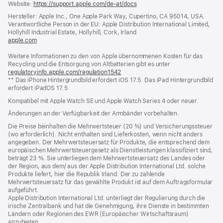
Website:
https://support.apple.com/de-at/docs
(öffnet
ein
Hersteller: Apple Inc., One Apple Park Way, Cupertino, CA 95014, USA.
neues
Verantwortliche Person in der EU: Apple Distribution International Limited,
Fenster)
Hollyhill Industrial Estate, Hollyhill, Cork, Irland
apple.com
(öffnet
ein
Weitere Informationen zu den von Apple übernommenen Kosten für das
neues
Recycling und die Entsorgung von Altbatterien gibt es unter
Fenster)
regulatoryinfo.apple.com/regulation1542
(öffnet
** Das iPhone Hintergrundbild erfordert iOS 17.5. Das iPad Hintergrundbild
ein
erfordert iPadOS 17.5
neues
Fenster)
Kompatibel mit Apple Watch SE und Apple Watch Series 4 oder neuer.
Änderungen an der Verfügbarkeit der Armbänder vorbehalten.
Die Preise beinhalten die Mehrwertsteuer (20 %) und Versicherungssteuer
(wo erforderlich). Nicht enthalten sind Lieferkosten, wenn nicht anders
angegeben. Der Mehrwertsteuersatz für Produkte, die entsprechend dem
europäischen Mehrwertsteuergesetz als Dienstleistungen klassifiziert sind,
beträgt 23 %. Sie unterliegen dem Mehrwertsteuersatz des Landes oder
der Region, aus dem/ aus der Apple Distribution International Ltd. solche
Produkte liefert, hier die Republik Irland. Der zu zahlende
Mehrwertsteuersatz für das gewählte Produkt ist auf dem Auftragsformular
aufgeführt.
Apple Distribution International Ltd. unterliegt der Regulierung durch die
irische Zentralbank und hat die Genehmigung, ihre Dienste in bestimmten
Ländern oder Regionen des EWR (Europäischer Wirtschaftsraum)
anzubieten.