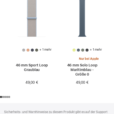
+ 1 mehr
+ 1 mehr
Nur bei Apple
46 mm Sport Loop
46 mm Solo Loop
Graublau
Maritimblau -
Größe 0
49,00 €
49,00 €
Footer
Fußnoten
Sicherheits- und Warnhinweise zu diesem Produkt gibt es auf der Support