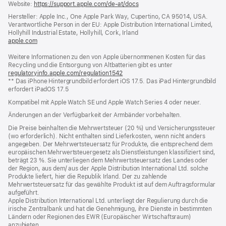
Website:
https://support.apple.com/de-at/docs
(öffnet
ein
Hersteller: Apple Inc., One Apple Park Way, Cupertino, CA 95014, USA.
neues
Verantwortliche Person in der EU: Apple Distribution International Limited,
Fenster)
Hollyhill Industrial Estate, Hollyhill, Cork, Irland
apple.com
(öffnet
ein
Weitere Informationen zu den von Apple übernommenen Kosten für das
neues
Recycling und die Entsorgung von Altbatterien gibt es unter
Fenster)
regulatoryinfo.apple.com/regulation1542
(öffnet
** Das iPhone Hintergrundbild erfordert iOS 17.5. Das iPad Hintergrundbild
ein
erfordert iPadOS 17.5
neues
Fenster)
Kompatibel mit Apple Watch SE und Apple Watch Series 4 oder neuer.
Änderungen an der Verfügbarkeit der Armbänder vorbehalten.
Die Preise beinhalten die Mehrwertsteuer (20 %) und Versicherungssteuer
(wo erforderlich). Nicht enthalten sind Lieferkosten, wenn nicht anders
angegeben. Der Mehrwertsteuersatz für Produkte, die entsprechend dem
europäischen Mehrwertsteuergesetz als Dienstleistungen klassifiziert sind,
beträgt 23 %. Sie unterliegen dem Mehrwertsteuersatz des Landes oder
der Region, aus dem/ aus der Apple Distribution International Ltd. solche
Produkte liefert, hier die Republik Irland. Der zu zahlende
Mehrwertsteuersatz für das gewählte Produkt ist auf dem Auftragsformular
aufgeführt.
Apple Distribution International Ltd. unterliegt der Regulierung durch die
irische Zentralbank und hat die Genehmigung, ihre Dienste in bestimmten
Ländern oder Regionen des EWR (Europäischer Wirtschaftsraum)
anzubieten.