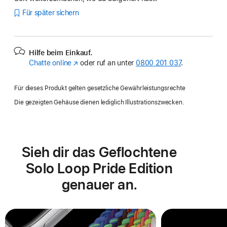
Für später sichern
Hilfe beim Einkauf.
Chatte online
(Öffnet
oder ruf an unter
0800 201 037
.
ein
neues
Für dieses Produkt gelten gesetzliche Gewährleistungsrechte
Fenster)
Die gezeigten Gehäuse dienen lediglich Illustrationszwecken.
Sieh dir das Geflochtene
Solo Loop Pride Edition
genauer an.