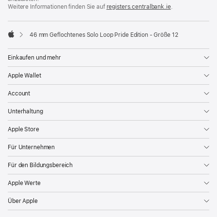
Weitere Informationen finden Sie auf
registers.centralbank.ie
(Öffnet
.
ein
neues
Fenster)
46 mm Geflochtenes Solo Loop Pride Edition - Größe 12
Apple
Einkaufen und mehr
Apple Wallet
Account
Unterhaltung
Apple Store
Für Unternehmen
Für den Bildungsbereich
Apple Werte
Über Apple