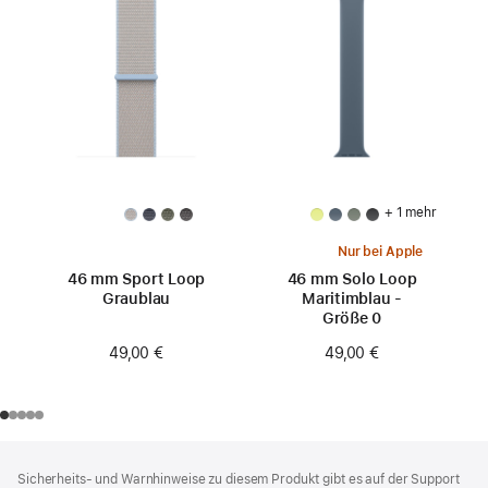
+ 1 mehr
Nur bei Apple
46 mm Sport Loop
46 mm Solo Loop
Graublau
Maritimblau -
Größe 0
49,00 €
49,00 €
Footer
Fußnoten
Sicherheits- und Warnhinweise zu diesem Produkt gibt es auf der Support