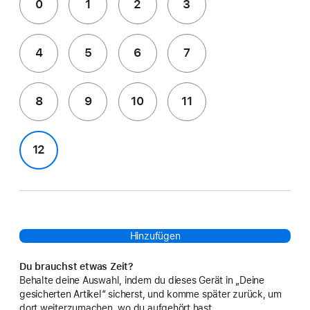
0
1
2
3
4
5
6
7
8
9
10
11
12
Hinzufügen
Du brauchst etwas Zeit?
Behalte deine Auswahl, indem du dieses Gerät in „Deine
gesicherten Artikel“ sicherst, und komme später zurück, um
dort weiterzumachen, wo du aufgehört hast.