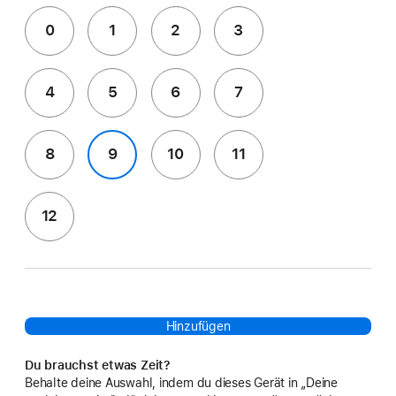
0
1
2
3
4
5
6
7
8
9
10
11
12
Hinzufügen
Du brauchst etwas Zeit?
Behalte deine Auswahl, indem du dieses Gerät in „Deine