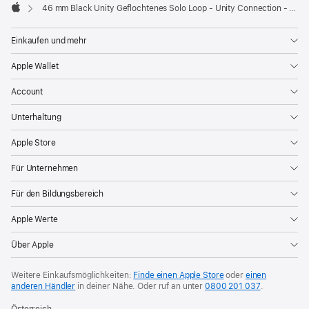
Fenster)
46 mm Black Unity Geflochtenes Solo Loop - Unity Connection - Größe 9
Apple
Einkaufen und mehr
Apple Wallet
Account
Unterhaltung
Apple Store
Für Unternehmen
Für den Bildungsbereich
Apple Werte
Über Apple
Weitere Einkaufsmöglichkeiten:
Finde einen Apple Store
oder
einen
anderen Händler
in deiner Nähe. Oder
ruf an unter
0800 201 037
.
Österreich