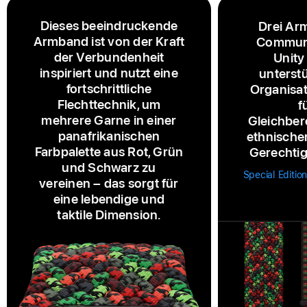
Dieses beeindruckende
Drei Ar
Armband ist von der Kraft
Communi
der Verbundenheit
Unity
inspiriert und nutzt eine
unterstü
fortschrittliche
Organisat
Flechttechnik, um
f
mehrere Garne in einer
Gleichber
panafrikanischen
ethnische
Farbpalette aus Rot, Grün
Gerechtig
und Schwarz zu
Special Editi
vereinen – das sorgt für
eine lebendige und
taktile Dimension.