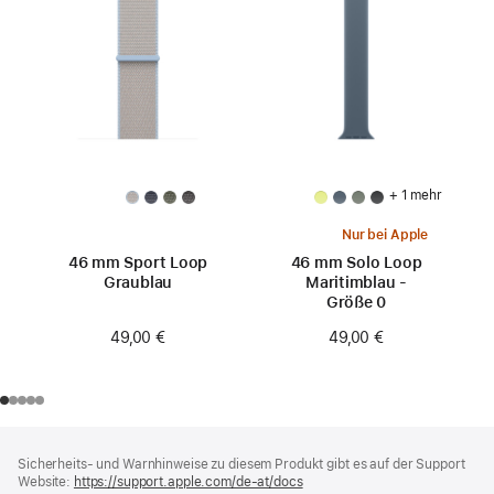
+ 1 mehr
Nur bei Apple
46 mm Sport Loop
46 mm Solo Loop
Graublau
Maritimblau -
Größe 0
49,00 €
49,00 €
Footer
Fußnoten
Sicherheits- und Warnhinweise zu diesem Produkt gibt es auf der Support
Website:
https://support.apple.com/de-at/docs
(öffnet