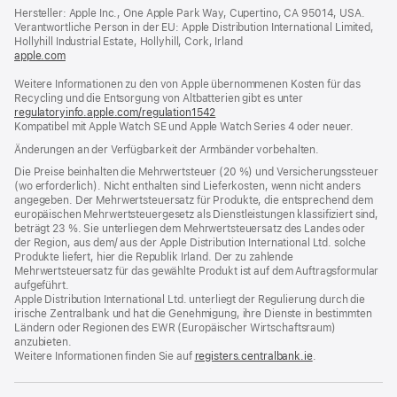
ein
Hersteller: Apple Inc., One Apple Park Way, Cupertino, CA 95014, USA.
neues
Verantwortliche Person in der EU: Apple Distribution International Limited,
Fenster)
Hollyhill Industrial Estate, Hollyhill, Cork, Irland
apple.com
(öffnet
ein
Weitere Informationen zu den von Apple übernommenen Kosten für das
neues
Recycling und die Entsorgung von Altbatterien gibt es unter
Fenster)
regulatoryinfo.apple.com/regulation1542
(öffnet
Kompatibel mit Apple Watch SE und Apple Watch Series 4 oder neuer.
ein
neues
Änderungen an der Verfügbarkeit der Armbänder vorbehalten.
Fenster)
Die Preise beinhalten die Mehrwertsteuer (20 %) und Versicherungssteuer
(wo erforderlich). Nicht enthalten sind Lieferkosten, wenn nicht anders
angegeben. Der Mehrwertsteuersatz für Produkte, die entsprechend dem
europäischen Mehrwertsteuergesetz als Dienstleistungen klassifiziert sind,
beträgt 23 %. Sie unterliegen dem Mehrwertsteuersatz des Landes oder
der Region, aus dem/ aus der Apple Distribution International Ltd. solche
Produkte liefert, hier die Republik Irland. Der zu zahlende
Mehrwertsteuersatz für das gewählte Produkt ist auf dem Auftragsformular
aufgeführt.
Apple Distribution International Ltd. unterliegt der Regulierung durch die
irische Zentralbank und hat die Genehmigung, ihre Dienste in bestimmten
Ländern oder Regionen des EWR (Europäischer Wirtschaftsraum)
anzubieten.
Weitere Informationen finden Sie auf
registers.centralbank.ie
(Öffnet
.
ein
neues