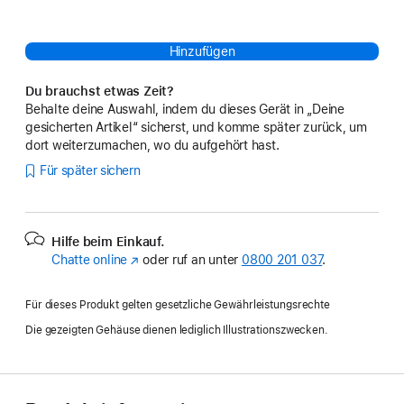
Hinzufügen
Du brauchst etwas Zeit?
Behalte deine Auswahl, indem du dieses Gerät in „Deine
gesicherten Artikel“ sicherst, und komme später zurück, um
dort weiterzumachen, wo du aufgehört hast.
Für später sichern
Hilfe beim Einkauf.
Chatte online
(Öffnet
oder ruf an unter
0800 201 037
.
ein
neues
Für dieses Produkt gelten gesetzliche Gewährleistungsrechte
Fenster)
Die gezeigten Gehäuse dienen lediglich Illustrationszwecken.