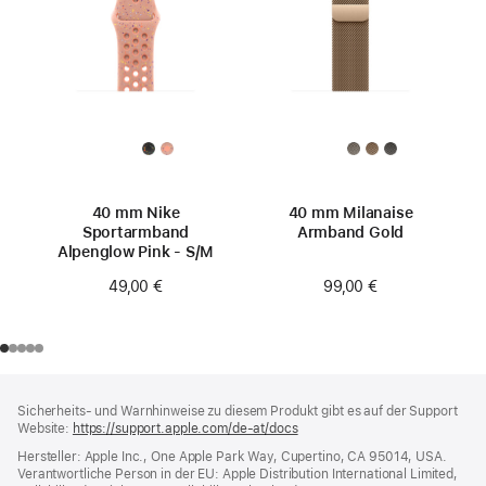
40 mm Nike
40 mm Milanaise
Sportarmband
Armband Gold
Alpenglow Pink - S/M
99,00 €
49,00 €
Footer
Fußnoten
Sicherheits- und Warnhinweise zu diesem Produkt gibt es auf der Support
Website:
https://support.apple.com/de-at/docs
(öffnet
ein
Hersteller: Apple Inc., One Apple Park Way, Cupertino, CA 95014, USA.
neues
Verantwortliche Person in der EU: Apple Distribution International Limited,
Fenster)