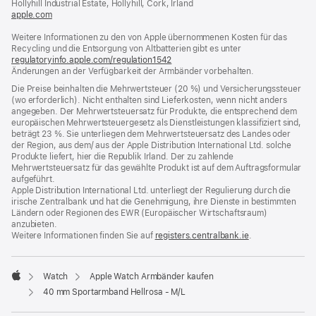
Hollyhill Industrial Estate, Hollyhill, Cork, Irland
apple.com
(öffnet
ein
Weitere Informationen zu den von Apple übernommenen Kosten für das
neues
Recycling und die Entsorgung von Altbatterien gibt es unter
Fenster)
regulatoryinfo.apple.com/regulation1542
(öffnet
Änderungen an der Verfügbarkeit der Armbänder vorbehalten.
ein
neues
Die Preise beinhalten die Mehrwertsteuer (20 %) und Versicherungssteuer
Fenster)
(wo erforderlich). Nicht enthalten sind Lieferkosten, wenn nicht anders
angegeben. Der Mehrwertsteuersatz für Produkte, die entsprechend dem
europäischen Mehrwertsteuergesetz als Dienstleistungen klassifiziert sind,
beträgt 23 %. Sie unterliegen dem Mehrwertsteuersatz des Landes oder
der Region, aus dem/ aus der Apple Distribution International Ltd. solche
Produkte liefert, hier die Republik Irland. Der zu zahlende
Mehrwertsteuersatz für das gewählte Produkt ist auf dem Auftragsformular
aufgeführt.
Apple Distribution International Ltd. unterliegt der Regulierung durch die
irische Zentralbank und hat die Genehmigung, ihre Dienste in bestimmten
Ländern oder Regionen des EWR (Europäischer Wirtschaftsraum)
anzubieten.
Weitere Informationen finden Sie auf
registers.centralbank.ie
(Öffnet
.
ein
neues
Fenster)
Watch
Apple Watch Armbänder kaufen
Apple
40 mm Sportarmband Hellrosa - M/L