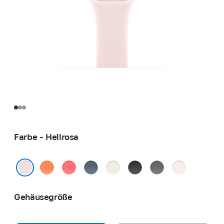
Farbe - Hellrosa
Clementine
Guavepink
Maritimblau
Polarstern
Schwarz
Steingrau
Blassrosa
Hellrosa
Gehäusegröße