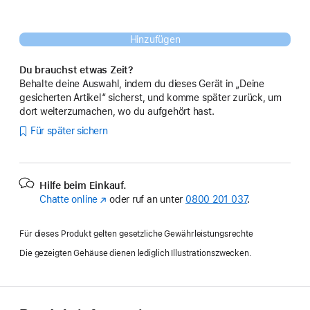
Hinzufügen
Du brauchst etwas Zeit?
Behalte deine Auswahl, indem du dieses Gerät in „Deine
gesicherten Artikel“ sicherst, und komme später zurück, um
dort weiterzumachen, wo du aufgehört hast.
Für später sichern
Hilfe beim Einkauf.
Chatte online
(Öffnet
oder ruf an unter
0800 201 037
.
ein
neues
Für dieses Produkt gelten gesetzliche Gewährleistungsrechte
Fenster)
Die gezeigten Gehäuse dienen lediglich Illustrationszwecken.