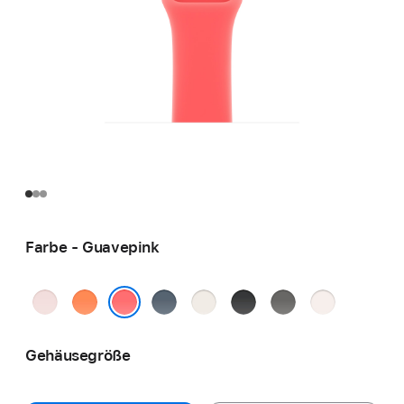
Farbe - Guavepink
Hellrosa
Clementine
Maritimblau
Polarstern
Schwarz
Steingrau
Blassrosa
Guavepink
Gehäusegröße