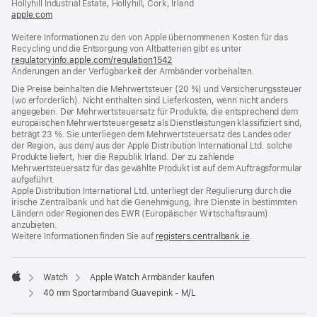
Hollyhill Industrial Estate, Hollyhill, Cork, Irland
apple.com
(öffnet
ein
Weitere Informationen zu den von Apple übernommenen Kosten für das
neues
Recycling und die Entsorgung von Altbatterien gibt es unter
Fenster)
regulatoryinfo.apple.com/regulation1542
(öffnet
Änderungen an der Verfügbarkeit der Armbänder vorbehalten.
ein
neues
Die Preise beinhalten die Mehrwertsteuer (20 %) und Versicherungssteuer
Fenster)
(wo erforderlich). Nicht enthalten sind Lieferkosten, wenn nicht anders
angegeben. Der Mehrwertsteuersatz für Produkte, die entsprechend dem
europäischen Mehrwertsteuergesetz als Dienstleistungen klassifiziert sind,
beträgt 23 %. Sie unterliegen dem Mehrwertsteuersatz des Landes oder
der Region, aus dem/ aus der Apple Distribution International Ltd. solche
Produkte liefert, hier die Republik Irland. Der zu zahlende
Mehrwertsteuersatz für das gewählte Produkt ist auf dem Auftragsformular
aufgeführt.
Apple Distribution International Ltd. unterliegt der Regulierung durch die
irische Zentralbank und hat die Genehmigung, ihre Dienste in bestimmten
Ländern oder Regionen des EWR (Europäischer Wirtschaftsraum)
anzubieten.
Weitere Informationen finden Sie auf
registers.centralbank.ie
(Öffnet
.
ein
neues
Fenster)
Watch
Apple Watch Armbänder kaufen
Apple
40 mm Sportarmband Guavepink - M/L