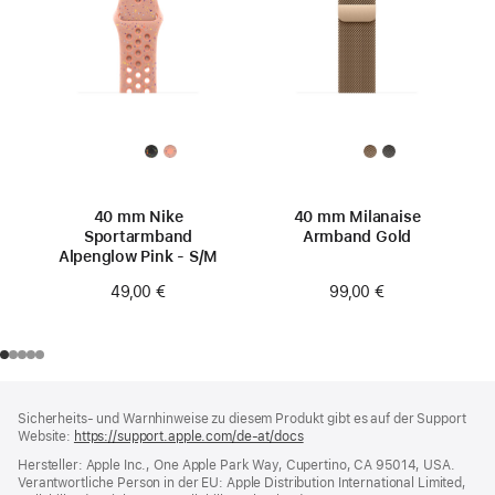
40 mm Nike
40 mm Milanaise
Sportarmband
Armband Gold
Alpenglow Pink - S/M
99,00 €
49,00 €
Footer
Fußnoten
Sicherheits- und Warnhinweise zu diesem Produkt gibt es auf der Support
Website:
https://support.apple.com/de-at/docs
(öffnet
ein
Hersteller: Apple Inc., One Apple Park Way, Cupertino, CA 95014, USA.
neues
Verantwortliche Person in der EU: Apple Distribution International Limited,
Fenster)