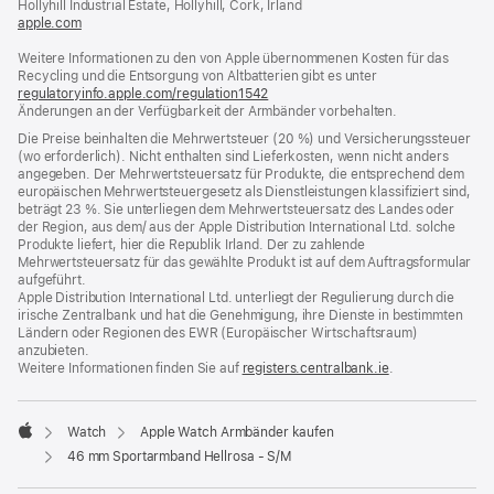
Hollyhill Industrial Estate, Hollyhill, Cork, Irland
apple.com
(öffnet
ein
Weitere Informationen zu den von Apple übernommenen Kosten für das
neues
Recycling und die Entsorgung von Altbatterien gibt es unter
Fenster)
regulatoryinfo.apple.com/regulation1542
(öffnet
Änderungen an der Verfügbarkeit der Armbänder vorbehalten.
ein
neues
Die Preise beinhalten die Mehrwertsteuer (20 %) und Versicherungssteuer
Fenster)
(wo erforderlich). Nicht enthalten sind Lieferkosten, wenn nicht anders
angegeben. Der Mehrwertsteuersatz für Produkte, die entsprechend dem
europäischen Mehrwertsteuergesetz als Dienstleistungen klassifiziert sind,
beträgt 23 %. Sie unterliegen dem Mehrwertsteuersatz des Landes oder
der Region, aus dem/ aus der Apple Distribution International Ltd. solche
Produkte liefert, hier die Republik Irland. Der zu zahlende
Mehrwertsteuersatz für das gewählte Produkt ist auf dem Auftragsformular
aufgeführt.
Apple Distribution International Ltd. unterliegt der Regulierung durch die
irische Zentralbank und hat die Genehmigung, ihre Dienste in bestimmten
Ländern oder Regionen des EWR (Europäischer Wirtschaftsraum)
anzubieten.
Weitere Informationen finden Sie auf
registers.centralbank.ie
(Öffnet
.
ein
neues
Fenster)
Watch
Apple Watch Armbänder kaufen
Apple
46 mm Sportarmband Hellrosa - S/M