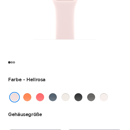
Farbe - Hellrosa
Clementine
Guavepink
Maritimblau
Polarstern
Schwarz
Steingrau
Blassrosa
Hellrosa
Gehäusegröße