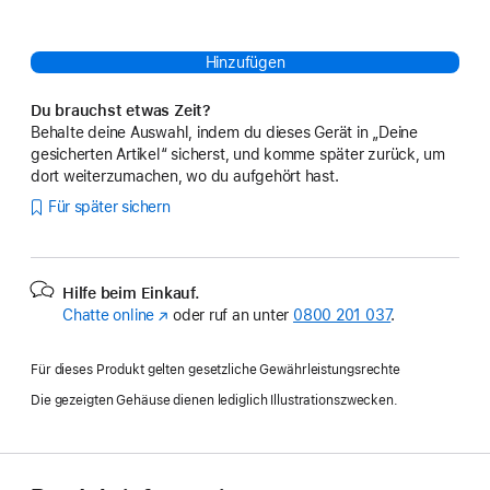
Hinzufügen
Du brauchst etwas Zeit?
Behalte deine Auswahl, indem du dieses Gerät in „Deine
gesicherten Artikel“ sicherst, und komme später zurück, um
dort weiterzumachen, wo du aufgehört hast.
Für später sichern
Hilfe beim Einkauf.
Chatte online
(Öffnet
oder ruf an unter
0800 201 037
.
ein
neues
Für dieses Produkt gelten gesetzliche Gewährleistungsrechte
Fenster)
Die gezeigten Gehäuse dienen lediglich Illustrationszwecken.