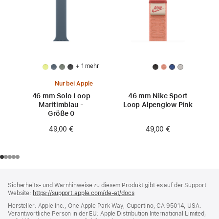
+ 1 mehr
Nur bei Apple
46 mm Solo Loop
46 mm Nike Sport
Maritimblau -
Loop Alpenglow Pink
Größe 0
49,00 €
49,00 €
Footer
Fußnoten
Sicherheits- und Warnhinweise zu diesem Produkt gibt es auf der Support
Website:
https://support.apple.com/de-at/docs
(öffnet
ein
Hersteller: Apple Inc., One Apple Park Way, Cupertino, CA 95014, USA.
neues
Verantwortliche Person in der EU: Apple Distribution International Limited,
Fenster)