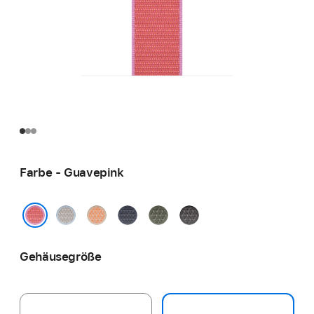
Farbe - Guavepink
Graublau
Cantaloupe
Maritimblau
Waldgrün
Dunkelgrau
Guavepink
Gehäusegröße