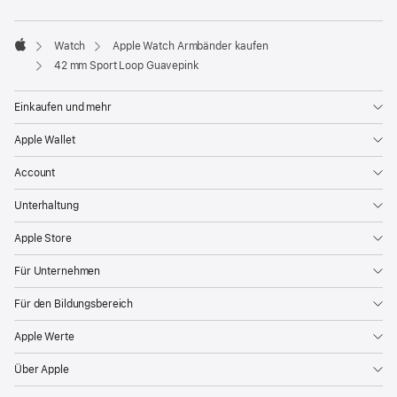
ein
neues
Fenster)
Watch
Apple Watch Armbänder kaufen
Apple
42 mm Sport Loop Guavepink
Einkaufen und mehr
Apple Wallet
Account
Unterhaltung
Apple Store
Für Unternehmen
Für den Bildungsbereich
Apple Werte
Über Apple