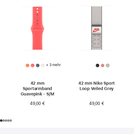
+ 3 mehr
42 mm
42 mm Nike Sport
Sportarmband
Loop Veiled Grey
Guavepink - S/M
49,00 €
49,00 €
Footer