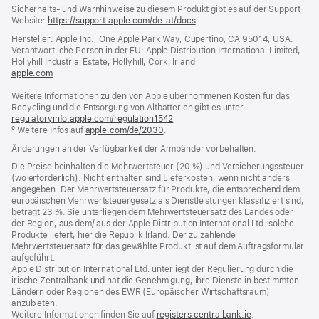
Fußnoten
Sicherheits- und Warnhinweise zu diesem Produkt gibt es auf der Support
Website:
https://support.apple.com/de-at/docs
(öffnet
ein
Hersteller: Apple Inc., One Apple Park Way, Cupertino, CA 95014, USA.
neues
Verantwortliche Person in der EU: Apple Distribution International Limited,
Fenster)
Hollyhill Industrial Estate, Hollyhill, Cork, Irland
apple.com
(öffnet
ein
Weitere Informationen zu den von Apple übernommenen Kosten für das
neues
Recycling und die Entsorgung von Altbatterien gibt es unter
Fenster)
regulatoryinfo.apple.com/regulation1542
(öffnet
º Weitere Infos auf
apple.com/de/2030
.
ein
neues
Änderungen an der Verfügbarkeit der Armbänder vorbehalten.
Fenster)
Die Preise beinhalten die Mehrwertsteuer (20 %) und Versicherungssteuer
(wo erforderlich). Nicht enthalten sind Lieferkosten, wenn nicht anders
angegeben. Der Mehrwertsteuersatz für Produkte, die entsprechend dem
europäischen Mehrwertsteuergesetz als Dienstleistungen klassifiziert sind,
beträgt 23 %. Sie unterliegen dem Mehrwertsteuersatz des Landes oder
der Region, aus dem/ aus der Apple Distribution International Ltd. solche
Produkte liefert, hier die Republik Irland. Der zu zahlende
Mehrwertsteuersatz für das gewählte Produkt ist auf dem Auftragsformular
aufgeführt.
Apple Distribution International Ltd. unterliegt der Regulierung durch die
irische Zentralbank und hat die Genehmigung, ihre Dienste in bestimmten
Ländern oder Regionen des EWR (Europäischer Wirtschaftsraum)
anzubieten.
Weitere Informationen finden Sie auf
registers.centralbank.ie
(Öffnet
.