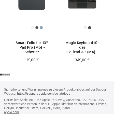
Smart Folio für 13"
Magic Keyboard für
iPad Pro (M5) -
das
Schwarz
13" iPad Air (M4) –
Deutsch – Schwarz
119,00 €
349,00 €
Footer
Fußnoten
Sicherheits- und Warnhinweise zu diesem Produkt gibt es auf der Support
Website:
https://support.apple.com/de-at/docs
(öffnet
ein
Hersteller: Apple Inc., One Apple Park Way, Cupertino, CA 95014, USA.
neues
Verantwortliche Person in der EU: Apple Distribution International Limited,
Fenster)
Hollyhill Industrial Estate, Hollyhill, Cork, Irland
apple.com
(öffnet