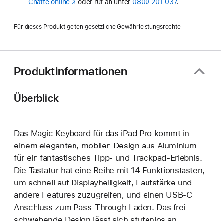
Chatte online
(Öffnet
oder ruf an unter
0800 201 037
.
ein
neues
Für dieses Produkt gelten gesetzliche Gewährleistungsrechte
Fenster)
Produktinformationen
Überblick
Das Magic Keyboard für das iPad Pro kommt in
einem eleganten, mobilen Design aus Aluminium
für ein fantastisches Tipp‑ und Trackpad-Erlebnis.
Die Tastatur hat eine Reihe mit 14 Funktions­tasten,
um schnell auf Display­helligkeit, Lautstärke und
andere Features zuzugreifen, und einen USB‑C
Anschluss zum Pass‑Through Laden. Das frei­
schwebende Design lässt sich stufenlos an