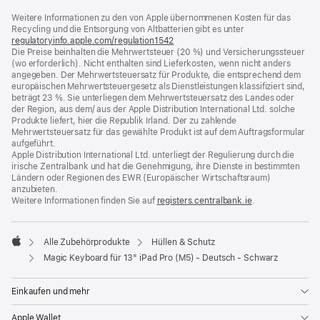
ein
Weitere Informationen zu den von Apple übernommenen Kosten für das
neues
Recycling und die Entsorgung von Altbatterien gibt es unter
Fenster)
regulatoryinfo.apple.com/regulation1542
(öffnet
Die Preise beinhalten die Mehrwertsteuer (20 %) und Versicherungssteuer
ein
(wo erforderlich). Nicht enthalten sind Lieferkosten, wenn nicht anders
neues
angegeben. Der Mehrwertsteuersatz für Produkte, die entsprechend dem
Fenster)
europäischen Mehrwertsteuergesetz als Dienstleistungen klassifiziert sind,
beträgt 23 %. Sie unterliegen dem Mehrwertsteuersatz des Landes oder
der Region, aus dem/ aus der Apple Distribution International Ltd. solche
Produkte liefert, hier die Republik Irland. Der zu zahlende
Mehrwertsteuersatz für das gewählte Produkt ist auf dem Auftragsformular
aufgeführt.
Apple Distribution International Ltd. unterliegt der Regulierung durch die
irische Zentralbank und hat die Genehmigung, ihre Dienste in bestimmten
Ländern oder Regionen des EWR (Europäischer Wirtschaftsraum)
anzubieten.
Weitere Informationen finden Sie auf
registers.centralbank.ie
(Öffnet
.
ein
neues
Fenster)
Alle Zubehörprodukte
Hüllen & Schutz
Apple
Magic Keyboard für 13" iPad Pro (M5) - Deutsch - Schwarz
Einkaufen und mehr
Apple Wallet