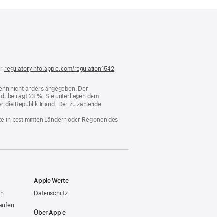
)
er
regulatoryinfo.apple.com/regulation1542
(öffnet
ein
neues
 wenn nicht anders angegeben. Der
Fenster)
d, beträgt 23 %. Sie unterliegen dem
er die Republik Irland. Der zu zahlende
nste in bestimmten Ländern oder Regionen des
Apple Werte
en
Datenschutz
aufen
Über Apple