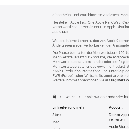
Footer
Fußnoten
Sicherheits- und Warnhinweise zu diesem Produk
Hersteller: Apple Inc., One Apple Park Way, Cu
Verantwortliche Person in der EU: Apple Distributio
apple.com
(öffnet
ein
Weitere Informationen zu den von Apple übernom
neues
Änderungen an der Verfügbarkeit der Armbände
Fenster)
Die Preise beinhalten die Mehrwertsteuer (20 %
Mehrwertsteuersatz für Produkte, die entsprech
Mehrwertsteuersatz des Landes oder der Region, a
Mehrwertsteuersatz für das gewählte Produkt is
Apple Distribution International Ltd. unterlieg
EWR (Europäischer Wirtschaftsraum) anzubiete
Weitere Informationen finden Sie auf
registers.c
Watch
Apple Watch Armbänder ka
Apple
Einkaufen und mehr
Account
Store
Deinen Appl
verwalten
Mac
Apple Store