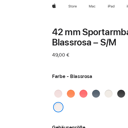
Apple
Store
Mac
iPad
42 mm Sportarmb
Blassrosa – S/M
49,00 €
Farbe - Blassrosa
Hellrosa
Clementine
Guavepink
Maritimblau
Polarstern
Schw
Blassrosa
Gehäusegröße