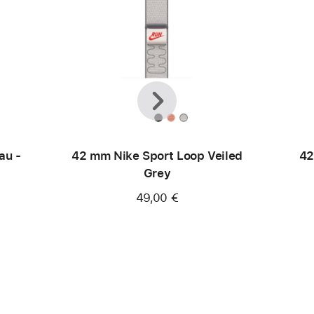
Zurück
Weiter
au -
42 mm Nike Sport Loop Veiled
42
Grey
49,00 €