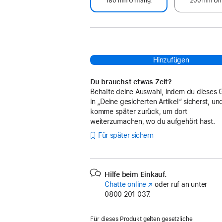
180 mm Umfang.
200 mm Um
Hinzufügen
Du brauchst etwas Zeit?
Behalte deine Auswahl, indem du dieses 
in „Deine gesicherten Artikel“ sicherst, un
komme später zurück, um dort
weiterzumachen, wo du aufgehört hast.
Für später sichern
Hilfe beim Einkauf.
Chatte online
(Öffnet
oder ruf an unter
0800 201 037.
ein
neues
Fenster)
Für dieses Produkt gelten gesetzliche