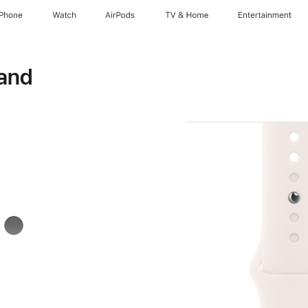
iPhone
Watch
AirPods
TV & Home
Entertainment
and
arz
Steingrau