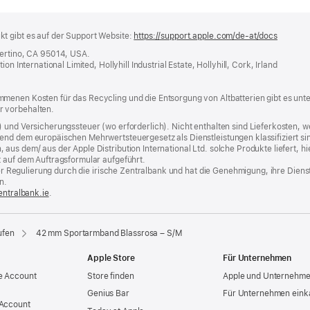
t gibt es auf der Support Website:
https://support.apple.com/de-at/docs
(öffnet
ein
pertino, CA 95014, USA.
neues
n International Limited, Hollyhill Industrial Estate, Hollyhill, Cork, Irland
Fenster
menen Kosten für das Recycling und die Entsorgung von Altbatterien gibt es unt
r vorbehalten.
) und Versicherungssteuer (wo erforderlich). Nicht enthalten sind Lieferkosten,
end dem europäischen Mehrwertsteuergesetz als Dienstleistungen klassifiziert sin
us dem/ aus der Apple Distribution International Ltd. solche Produkte liefert, hi
t auf dem Auftragsformular aufgeführt.
t der Regulierung durch die irische Zentralbank und hat die Genehmigung, ihre Die
n.
entralbank.ie
(Öffnet
.
ein
neues
Fenster)
ufen
42 mm Sportarmband Blassrosa – S/M
Apple Store
Für Unternehmen
e Account
Store finden
Apple und Unternehm
Genius Bar
Für Unternehmen eink
 Account