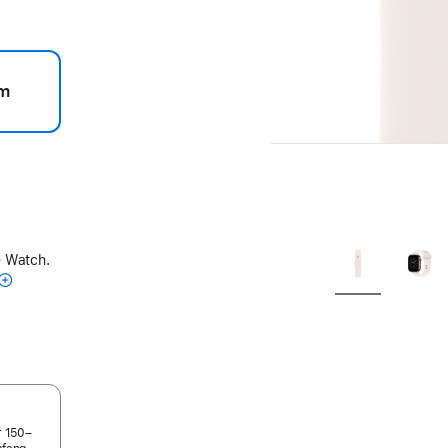
m
e Watch.
r 150–