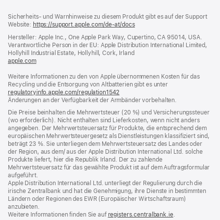
Footer
Fußnoten
Sicherheits- und Warnhinweise zu diesem Produkt gibt es auf der Support
Website:
https://support.apple.com/de-at/docs
(öffnet
ein
Hersteller: Apple Inc., One Apple Park Way, Cupertino, CA 95014, USA.
neues
Verantwortliche Person in der EU: Apple Distribution International Limited,
Fenster)
Hollyhill Industrial Estate, Hollyhill, Cork, Irland
apple.com
(öffnet
ein
Weitere Informationen zu den von Apple übernommenen Kosten für das
neues
Recycling und die Entsorgung von Altbatterien gibt es unter
Fenster)
regulatoryinfo.apple.com/regulation1542
(öffnet
Änderungen an der Verfügbarkeit der Armbänder vorbehalten.
ein
neues
Die Preise beinhalten die Mehrwertsteuer (20 %) und Versicherungssteuer
Fenster)
(wo erforderlich). Nicht enthalten sind Lieferkosten, wenn nicht anders
angegeben. Der Mehrwertsteuersatz für Produkte, die entsprechend dem
europäischen Mehrwertsteuergesetz als Dienstleistungen klassifiziert sind,
beträgt 23 %. Sie unterliegen dem Mehrwertsteuersatz des Landes oder
der Region, aus dem/ aus der Apple Distribution International Ltd. solche
Produkte liefert, hier die Republik Irland. Der zu zahlende
Mehrwertsteuersatz für das gewählte Produkt ist auf dem Auftragsformular
aufgeführt.
Apple Distribution International Ltd. unterliegt der Regulierung durch die
irische Zentralbank und hat die Genehmigung, ihre Dienste in bestimmten
Ländern oder Regionen des EWR (Europäischer Wirtschaftsraum)
anzubieten.
Weitere Informationen finden Sie auf
registers.centralbank.ie
(Öffnet
.