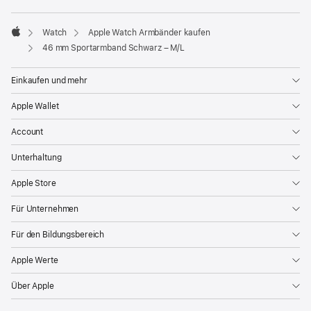
ein
neues
Fenster)
Watch
Apple Watch Armbänder kaufen
Apple
46 mm Sportarmband Schwarz – M/L
Einkaufen und mehr
Apple Wallet
Account
Unterhaltung
Apple Store
Für Unternehmen
Für den Bildungsbereich
Apple Werte
Über Apple