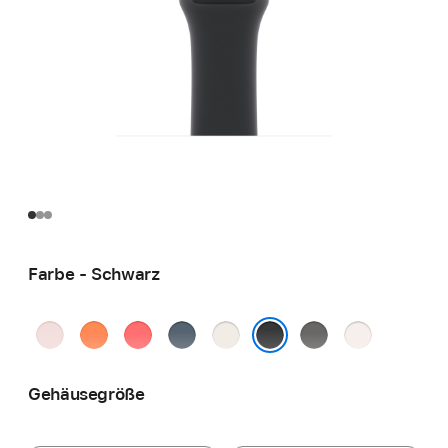
Farbe - Schwarz
Hellrosa
Clementine
Guavepink
Maritimblau
Polarstern
Steingrau
Blassrosa
Schwarz
Gehäusegröße