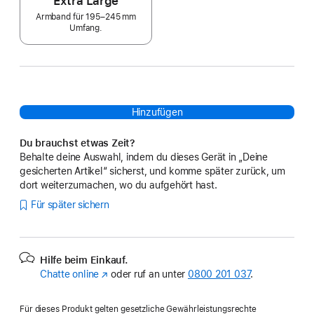
Extra Large
Armband für 195–245 mm
Umfang.
Hinzufügen
Du brauchst etwas Zeit?
Behalte deine Auswahl, indem du dieses Gerät in „Deine
gesicherten Artikel“ sicherst, und komme später zurück, um
dort weiterzumachen, wo du aufgehört hast.
Für später sichern
Hilfe beim Einkauf.
Chatte online
(Öffnet
oder ruf an unter
0800 201 037
.
ein
neues
Für dieses Produkt gelten gesetzliche Gewährleistungsrechte