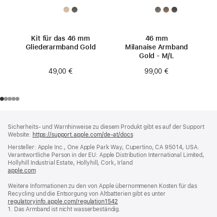
Kit für das 46 mm
46 mm
Gliederarmband Gold
Milanaise Armband
Gold - M/L
49,00 €
99,00 €
Footer
Fußnoten
Sicherheits- und Warnhinweise zu diesem Produkt gibt es auf der Support
Website:
https://support.apple.com/de-at/docs
(öffnet
ein
Hersteller: Apple Inc., One Apple Park Way, Cupertino, CA 95014, USA.
neues
Verantwortliche Person in der EU: Apple Distribution International Limited,
Fenster)
Hollyhill Industrial Estate, Hollyhill, Cork, Irland
apple.com
(öffnet
ein
Weitere Informationen zu den von Apple übernommenen Kosten für das
neues
Recycling und die Entsorgung von Altbatterien gibt es unter
Fenster)
regulatoryinfo.apple.com/regulation1542
(öffnet
1. Das Armband ist nicht wasserbeständig.
ein
neues