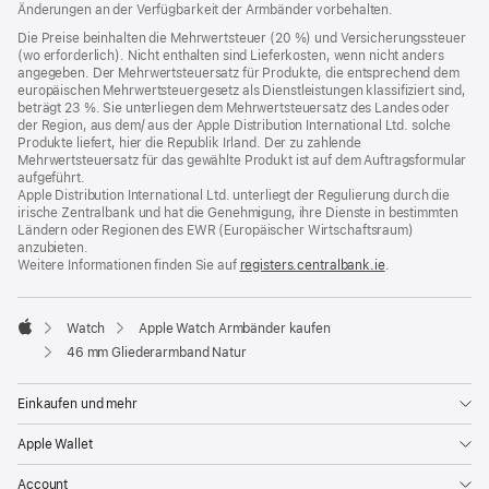
Änderungen an der Verfügbarkeit der Armbänder vorbehalten.
Fenster)
Die Preise beinhalten die Mehrwertsteuer (20 %) und Versicherungssteuer
(wo erforderlich). Nicht enthalten sind Lieferkosten, wenn nicht anders
angegeben. Der Mehrwertsteuersatz für Produkte, die entsprechend dem
europäischen Mehrwertsteuergesetz als Dienstleistungen klassifiziert sind,
beträgt 23 %. Sie unterliegen dem Mehrwertsteuersatz des Landes oder
der Region, aus dem/ aus der Apple Distribution International Ltd. solche
Produkte liefert, hier die Republik Irland. Der zu zahlende
Mehrwertsteuersatz für das gewählte Produkt ist auf dem Auftragsformular
aufgeführt.
Apple Distribution International Ltd. unterliegt der Regulierung durch die
irische Zentralbank und hat die Genehmigung, ihre Dienste in bestimmten
Ländern oder Regionen des EWR (Europäischer Wirtschaftsraum)
anzubieten.
Weitere Informationen finden Sie auf
registers.centralbank.ie
(Öffnet
.
ein
neues
Fenster)
Watch
Apple Watch Armbänder kaufen
Apple
46 mm Gliederarmband Natur
Einkaufen und mehr
Apple Wallet
Account