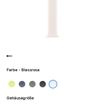
Farbe - Blassrosa
Neongelb
Maritimblau
Grüngrau
Schwarz
Blassrosa
Gehäusegröße