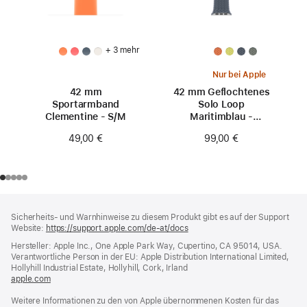
+ 3 mehr
Nur bei Apple
42 mm
42 mm Geflochtenes
Sportarmband
Solo Loop
Clementine - S/M
Maritimblau -
Größe 0
49,00 €
99,00 €
Footer
Fußnoten
Sicherheits- und Warnhinweise zu diesem Produkt gibt es auf der Support
Website:
https://support.apple.com/de-at/docs
(öffnet
ein
Hersteller: Apple Inc., One Apple Park Way, Cupertino, CA 95014, USA.
neues
Verantwortliche Person in der EU: Apple Distribution International Limited,
Fenster)
Hollyhill Industrial Estate, Hollyhill, Cork, Irland
apple.com
(öffnet
ein
Weitere Informationen zu den von Apple übernommenen Kosten für das
neues