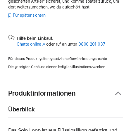
gesicherten Artikel“ sicherst, und komme später zurück, um
dort weiterzumachen, wo du aufgehört hast.
Für später sichern
Hilfe beim Einkauf.
Chatte online
(Öffnet
oder ruf an unter
0800 201 037
.
ein
neues
Für dieses Produkt gelten gesetzliche Gewährleistungsrechte
Fenster)
Die gezeigten Gehäuse dienen lediglich Illustrationszwecken.
Produktinformationen
Überblick
Das Solo Loop ist aus Flüssigsilikon gefertigt und