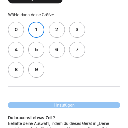
Wähle dann deine Größe:
0
1
2
3
4
5
6
7
8
9
Hinzufügen
Du brauchst etwas Zeit?
Behalte deine Auswahl, indem du dieses Gerät in „Deine