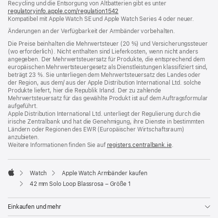
Recycling und die Entsorgung von Altbatterien gibt es unter
Fenster)
regulatoryinfo.apple.com/regulation1542
(öffnet
Kompatibel mit Apple Watch SE und Apple Watch Series 4 oder neuer.
ein
neues
Änderungen an der Verfügbarkeit der Armbänder vorbehalten.
Fenster)
Die Preise beinhalten die Mehrwertsteuer (20 %) und Versicherungssteuer
(wo erforderlich). Nicht enthalten sind Lieferkosten, wenn nicht anders
angegeben. Der Mehrwertsteuersatz für Produkte, die entsprechend dem
europäischen Mehrwertsteuergesetz als Dienstleistungen klassifiziert sind,
beträgt 23 %. Sie unterliegen dem Mehrwertsteuersatz des Landes oder
der Region, aus dem/ aus der Apple Distribution International Ltd. solche
Produkte liefert, hier die Republik Irland. Der zu zahlende
Mehrwertsteuersatz für das gewählte Produkt ist auf dem Auftragsformular
aufgeführt.
Apple Distribution International Ltd. unterliegt der Regulierung durch die
irische Zentralbank und hat die Genehmigung, ihre Dienste in bestimmten
Ländern oder Regionen des EWR (Europäischer Wirtschaftsraum)
anzubieten.
Weitere Informationen finden Sie auf
registers.centralbank.ie
(Öffnet
.
ein
neues
Fenster)
Watch
Apple Watch Armbänder kaufen
Apple
42 mm Solo Loop Blassrosa – Größe 1
Einkaufen und mehr