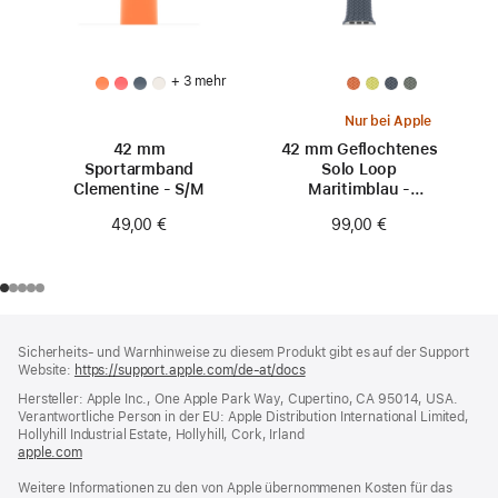
+ 3 mehr
Nur bei Apple
42 mm
42 mm Geflochtenes
Sportarmband
Solo Loop
Clementine - S/M
Maritimblau -
Größe 0
49,00 €
99,00 €
Footer
Fußnoten
Sicherheits- und Warnhinweise zu diesem Produkt gibt es auf der Support
Website:
https://support.apple.com/de-at/docs
(öffnet
ein
Hersteller: Apple Inc., One Apple Park Way, Cupertino, CA 95014, USA.
neues
Verantwortliche Person in der EU: Apple Distribution International Limited,
Fenster)
Hollyhill Industrial Estate, Hollyhill, Cork, Irland
apple.com
(öffnet
ein
Weitere Informationen zu den von Apple übernommenen Kosten für das
neues