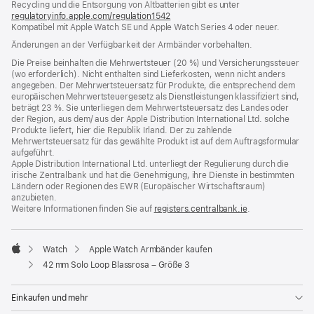
Recycling und die Entsorgung von Altbatterien gibt es unter
Fenster)
regulatoryinfo.apple.com/regulation1542
(öffnet
Kompatibel mit Apple Watch SE und Apple Watch Series 4 oder neuer.
ein
neues
Änderungen an der Verfügbarkeit der Armbänder vorbehalten.
Fenster)
Die Preise beinhalten die Mehrwertsteuer (20 %) und Versicherungssteuer
(wo erforderlich). Nicht enthalten sind Lieferkosten, wenn nicht anders
angegeben. Der Mehrwertsteuersatz für Produkte, die entsprechend dem
europäischen Mehrwertsteuergesetz als Dienstleistungen klassifiziert sind,
beträgt 23 %. Sie unterliegen dem Mehrwertsteuersatz des Landes oder
der Region, aus dem/ aus der Apple Distribution International Ltd. solche
Produkte liefert, hier die Republik Irland. Der zu zahlende
Mehrwertsteuersatz für das gewählte Produkt ist auf dem Auftragsformular
aufgeführt.
Apple Distribution International Ltd. unterliegt der Regulierung durch die
irische Zentralbank und hat die Genehmigung, ihre Dienste in bestimmten
Ländern oder Regionen des EWR (Europäischer Wirtschaftsraum)
anzubieten.
Weitere Informationen finden Sie auf
registers.centralbank.ie
(Öffnet
.
ein
neues
Fenster)
Watch
Apple Watch Armbänder kaufen
Apple
42 mm Solo Loop Blassrosa – Größe 3
Einkaufen und mehr