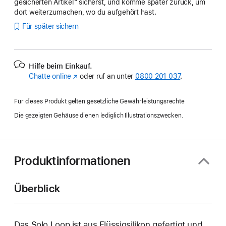
gesicherten Artikel“ sicherst, und komme später zurück, um
dort weiterzumachen, wo du aufgehört hast.
Für später sichern
Hilfe beim Einkauf.
Chatte online
(Öffnet
oder ruf an unter
0800 201 037
.
ein
neues
Für dieses Produkt gelten gesetzliche Gewährleistungsrechte
Fenster)
Die gezeigten Gehäuse dienen lediglich Illustrationszwecken.
Produktinformationen
Überblick
Das Solo Loop ist aus Flüssigsilikon gefertigt und