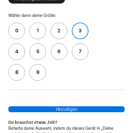
Wähle dann deine Größe:
0
1
2
3
4
5
6
7
8
9
Hinzufügen
Du brauchst etwas Zeit?
Behalte deine Auswahl, indem du dieses Gerät in „Deine