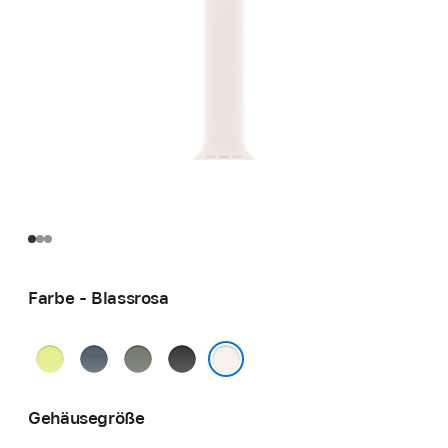
Farbe - Blassrosa
Neongelb
Maritimblau
Grüngrau
Schwarz
Blassrosa
Gehäusegröße