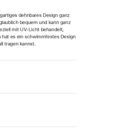
zigartiges dehn­bares Design ganz
unglaublich bequem und kann ganz
iell mit UV-Licht behandelt,
em hat es ein schwimmfestes Design
ll tragen kannst.