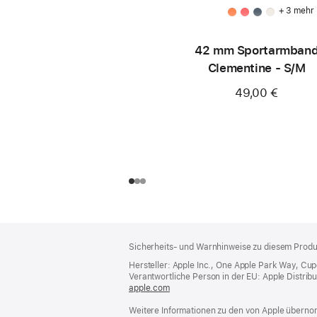
+ 3 mehr
42 mm Sportarmban
Clementine - S/M
49,00 €
Footer
Fußnoten
Sicherheits- und Warnhinweise zu diesem Produk
Hersteller: Apple Inc., One Apple Park Way, Cu
Verantwortliche Person in der EU: Apple Distributio
apple.com
(öffnet
ein
Weitere Informationen zu den von Apple übernom
neues