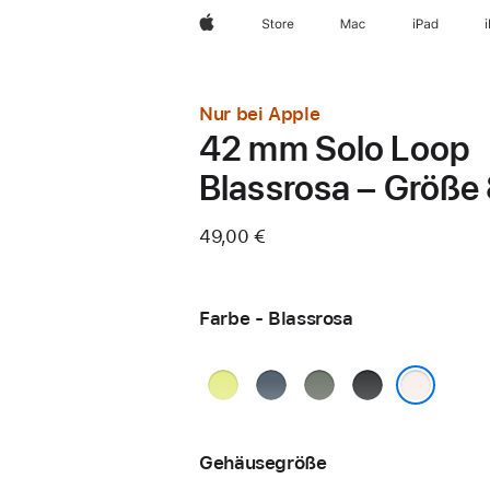
Apple
Store
Mac
iPad
Nur bei Apple
42 mm Solo Loop
Blassrosa – Größe
49,00 €
Farbe - Blassrosa
Neongelb
Maritimblau
Grüngrau
Schwarz
Blassrosa
Gehäusegröße