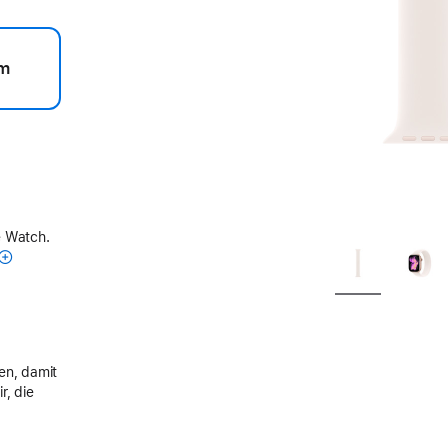
m
e Watch.
en, damit
r, die