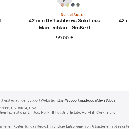
Nur bei Apple
d
42 mm Geflochtenes Solo Loop
42 m
Maritimblau - Größe 0
99,00 €
t gibt es auf der Support Website:
https://support.apple.com/de-at/docs
(öffnet
ein
pertino, CA 95014, USA.
neues
n International Limited, Hollyhill Industrial Estate, Hollyhill, Cork, Irland
Fenster
menen Kosten für das Recycling und die Entsorgung von Altbatterien gibt es unt