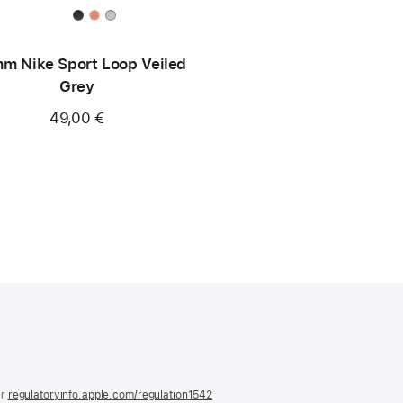
m Nike Sport Loop Veiled
Grey
49,00 €
)
er
regulatoryinfo.apple.com/regulation1542
(öffnet