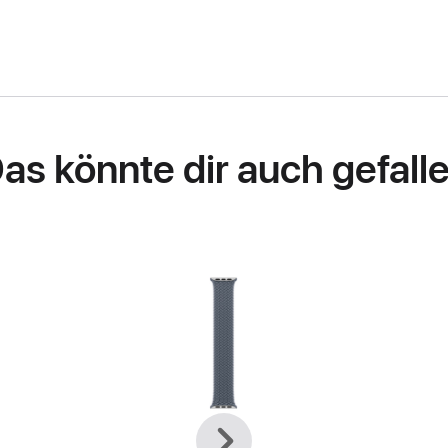
as könnte dir auch gefall
Zurück
Weiter