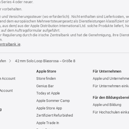
 Series 4 oder neuer.
r vorbehalten.
) und Versicherungssteuer (wo erforderlich). Nicht enthalten sind Lieferkosten,
end dem europäischen Mehrwertsteuergesetz als Dienstleistungen klassifiziert sin
us dem/ aus der Apple Distribution International Ltd. solche Produkte liefert, hi
t auf dem Auftragsformular aufgeführt.
t der Regulierung durch die irische Zentralbank und hat die Genehmigung, ihre Die
n.
entralbank.ie
(Öffnet
.
ein
neues
Fenster)
ufen
42 mm Solo Loop Blassrosa – Größe 8
Apple Store
Für Unternehmen
e Account
Store finden
Apple und Unternehm
Genius Bar
Für Unternehmen eink
 Account
Today at Apple
Für den Bildungsbere
Apple Sommer Camp
Apple und Bildung
Apple Store App
g
Für Hochschulen eink
Zertifiziert Refurbished
Apple Trade In