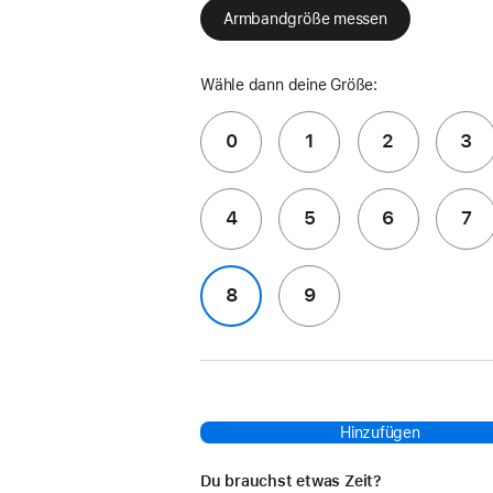
Armbandgröße messen
Wähle dann deine Größe:
0
1
2
3
4
5
6
7
8
9
Hinzufügen
Du brauchst etwas Zeit?