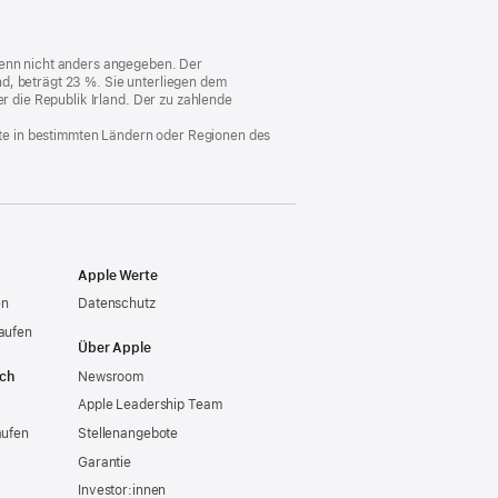
ein
neues
Fenster)
 wenn nicht anders angegeben. Der
d, beträgt 23 %. Sie unterliegen dem
er die Republik Irland. Der zu zahlende
nste in bestimmten Ländern oder Regionen des
Apple Werte
en
Datenschutz
aufen
Über Apple
ich
Newsroom
Apple Leadership Team
aufen
Stellenangebote
Garantie
Investor:innen