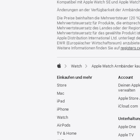
Kompatibel mit Apple Watch SE und Apple Watch
Fenster)
Änderungen an der Verfügbarkeit der Armbände
Die Preise beinhalten die Mehrwertsteuer (20 %
Mehrwertsteuersatz für Produkte, die entsprech
Mehrwertsteuersatz des Landes oder der Region, a
Mehrwertsteuersatz für das gewählte Produkt is
Apple Distribution International Ltd. unterlieg
EWR (Europäischer Wirtschaftsraum) anzubiete
Weitere Informationen finden Sie auf
registers.c
Watch
Apple Watch Armbänder ka
Apple
Einkaufen und mehr
Account
Store
Deinen Appl
verwalten
Mac
Apple Store
iPad
iCloud.com
iPhone
Watch
Unterhaltun
AirPods
Apple One
TV & Home
Apple TV