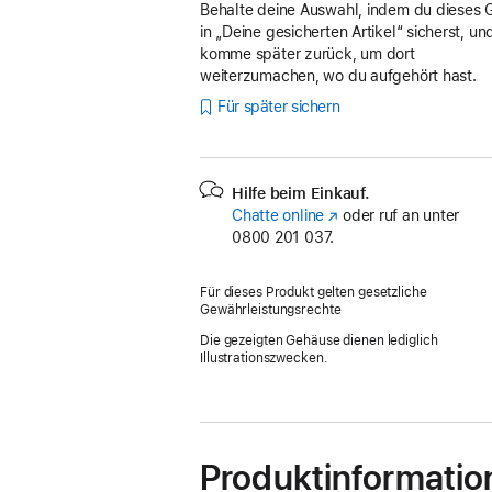
Behalte deine Auswahl, indem du dieses 
in „Deine gesicherten Artikel“ sicherst, un
komme später zurück, um dort
weiterzumachen, wo du aufgehört hast.
Für später sichern
Hilfe beim Einkauf.
Chatte online
(Öffnet
oder ruf an unter
0800 201 037.
ein
neues
Fenster)
Für dieses Produkt gelten gesetzliche
Gewährleistungsrechte
Die gezeigten Gehäuse dienen lediglich
Illustrationszwecken.
Produktinformatio