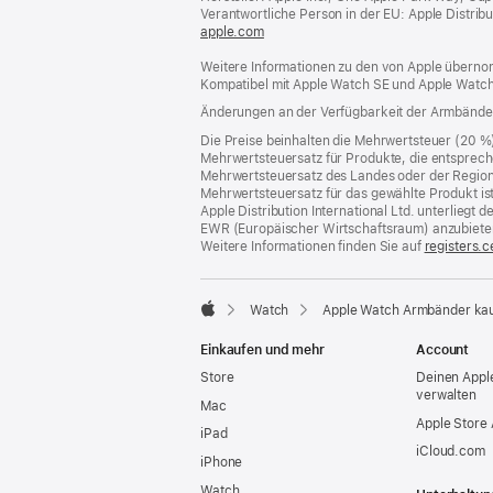
Verantwortliche Person in der EU: Apple Distributio
apple.com
(öffnet
ein
Weitere Informationen zu den von Apple übernom
neues
Kompatibel mit Apple Watch SE und Apple Watch
Fenster)
Änderungen an der Verfügbarkeit der Armbände
Die Preise beinhalten die Mehrwertsteuer (20 %
Mehrwertsteuersatz für Produkte, die entsprech
Mehrwertsteuersatz des Landes oder der Region, a
Mehrwertsteuersatz für das gewählte Produkt is
Apple Distribution International Ltd. unterlieg
EWR (Europäischer Wirtschaftsraum) anzubiete
Weitere Informationen finden Sie auf
registers.c
Watch
Apple Watch Armbänder ka
Apple
Einkaufen und mehr
Account
Store
Deinen Appl
verwalten
Mac
Apple Store
iPad
iCloud.com
iPhone
Watch