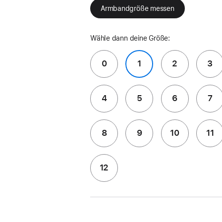
Armbandgröße messen
Wähle dann deine Größe:
0
1
2
3
4
5
6
7
8
9
10
11
12