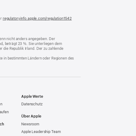
)
er
regulatoryinfo.apple.com/regulation1542
(öffnet
ein
neues
Fenster)
 wenn nicht anders angegeben. Der
d, beträgt 23 %. Sie unterliegen dem
er die Republik Irland. Der zu zahlende
nste in bestimmten Ländern oder Regionen des
Apple Werte
en
Datenschutz
aufen
Über Apple
ich
Newsroom
Apple Leadership Team