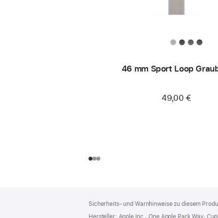
46 mm Sport Loop Grau
49,00 €
Footer
Fußnoten
Sicherheits- und Warnhinweise zu diesem Produk
Hersteller: Apple Inc., One Apple Park Way, Cu