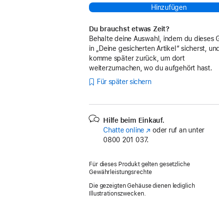
Hinzufügen
Du brauchst etwas Zeit?
Behalte deine Auswahl, indem du dieses 
in „Deine gesicherten Artikel“ sicherst, un
komme später zurück, um dort
weiterzumachen, wo du aufgehört hast.
Für später sichern
Hilfe beim Einkauf.
Chatte online
(Öffnet
oder ruf an unter
0800 201 037.
ein
neues
Fenster)
Für dieses Produkt gelten gesetzliche
Gewährleistungsrechte
Die gezeigten Gehäuse dienen lediglich
Illustrationszwecken.