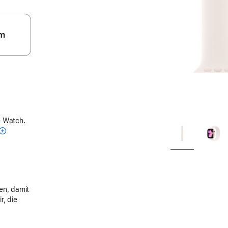
m
e Watch.
en, damit
r, die