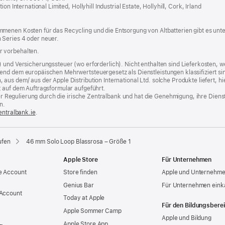
neues
n International Limited, Hollyhill Industrial Estate, Hollyhill, Cork, Irland
Fenster
menen Kosten für das Recycling und die Entsorgung von Altbatterien gibt es unt
 Series 4 oder neuer.
r vorbehalten.
) und Versicherungssteuer (wo erforderlich). Nicht enthalten sind Lieferkosten,
end dem europäischen Mehrwertsteuergesetz als Dienstleistungen klassifiziert sin
us dem/ aus der Apple Distribution International Ltd. solche Produkte liefert, hi
t auf dem Auftragsformular aufgeführt.
t der Regulierung durch die irische Zentralbank und hat die Genehmigung, ihre Die
n.
entralbank.ie
(Öffnet
.
ein
neues
Fenster)
ufen
46 mm Solo Loop Blassrosa – Größe 1
Apple Store
Für Unternehmen
e Account
Store finden
Apple und Unternehm
Genius Bar
Für Unternehmen eink
 Account
Today at Apple
Für den Bildungsbere
Apple Sommer Camp
Apple und Bildung
Apple Store App