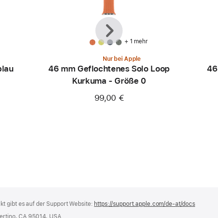
Zurück
Weiter
+ 1 mehr
Nur bei Apple
blau
46 mm Geflochtenes Solo Loop
46
Kurkuma - Größe 0
99,00 €
t gibt es auf der Support Website:
https://support.apple.com/de-at/docs
(öffnet
ein
pertino, CA 95014, USA.