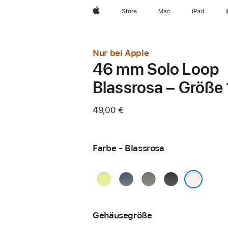
Apple
Store
Mac
iPad
Nur bei Apple
46 mm Solo Loop
Blassrosa – Größe 
49,00 €
Farbe - Blassrosa
Neongelb
Maritimblau
Grüngrau
Schwarz
Blassrosa
Gehäusegröße