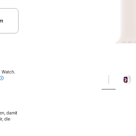
m
e Watch.
en, damit
r, die