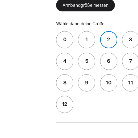
Armbandgröße messen
Wähle dann deine Größe:
0
1
2
3
4
5
6
7
8
9
10
11
12