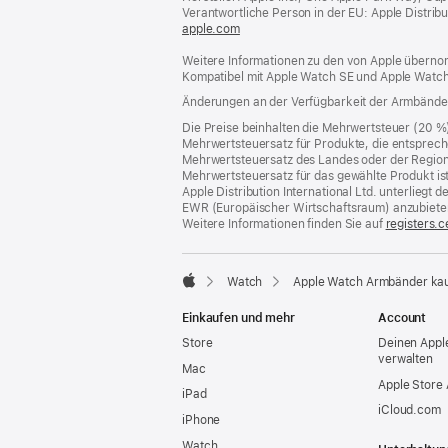
Verantwortliche Person in der EU: Apple Distributio
apple.com
(öffnet
ein
Weitere Informationen zu den von Apple übernom
neues
Kompatibel mit Apple Watch SE und Apple Watch
Fenster)
Änderungen an der Verfügbarkeit der Armbände
Die Preise beinhalten die Mehrwertsteuer (20 %
Mehrwertsteuersatz für Produkte, die entsprech
Mehrwertsteuersatz des Landes oder der Region, a
Mehrwertsteuersatz für das gewählte Produkt is
Apple Distribution International Ltd. unterlieg
EWR (Europäischer Wirtschaftsraum) anzubiete
Weitere Informationen finden Sie auf
registers.c
Watch
Apple Watch Armbänder ka
Apple
Einkaufen und mehr
Account
Store
Deinen Appl
verwalten
Mac
Apple Store
iPad
iCloud.com
iPhone
Watch