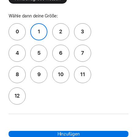
Wähle dann deine Größe:
0
1
2
3
4
5
6
7
8
9
10
11
12
Hinzufügen