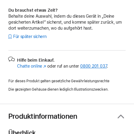
Du brauchst etwas Zeit?
Behalte deine Auswahl, indem du dieses Gerät in „Deine
gesicherten Artikel“ sicherst, und komme später zurück, um
dort weiterzumachen, wo du aufgehört hast.
Für später sichern
Hilfe beim Einkauf.
Chatte online
(Öffnet
oder ruf an unter
0800 201 037
.
ein
neues
Für dieses Produkt gelten gesetzliche Gewährleistungsrechte
Fenster)
Die gezeigten Gehäuse dienen lediglich Illustrationszwecken.
Produktinformationen
Überblick