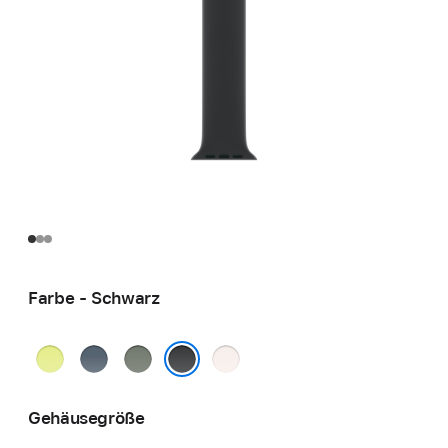
Farbe - Schwarz
Neongelb
Maritimblau
Grüngrau
Blassrosa
Schwarz
Gehäusegröße