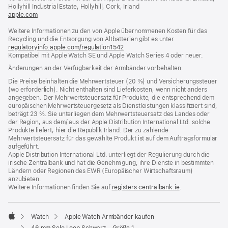
Fenster)
Hollyhill Industrial Estate, Hollyhill, Cork, Irland
apple.com
(öffnet
ein
Weitere Informationen zu den von Apple übernommenen Kosten für das
neues
Recycling und die Entsorgung von Altbatterien gibt es unter
Fenster)
regulatoryinfo.apple.com/regulation1542
(öffnet
Kompatibel mit Apple Watch SE und Apple Watch Series 4 oder neuer.
ein
neues
Änderungen an der Verfügbarkeit der Armbänder vorbehalten.
Fenster)
Die Preise beinhalten die Mehrwertsteuer (20 %) und Versicherungssteuer
(wo erforderlich). Nicht enthalten sind Lieferkosten, wenn nicht anders
angegeben. Der Mehrwertsteuersatz für Produkte, die entsprechend dem
europäischen Mehrwertsteuergesetz als Dienstleistungen klassifiziert sind,
beträgt 23 %. Sie unterliegen dem Mehrwertsteuersatz des Landes oder
der Region, aus dem/ aus der Apple Distribution International Ltd. solche
Produkte liefert, hier die Republik Irland. Der zu zahlende
Mehrwertsteuersatz für das gewählte Produkt ist auf dem Auftragsformular
aufgeführt.
Apple Distribution International Ltd. unterliegt der Regulierung durch die
irische Zentralbank und hat die Genehmigung, ihre Dienste in bestimmten
Ländern oder Regionen des EWR (Europäischer Wirtschaftsraum)
anzubieten.
Weitere Informationen finden Sie auf
registers.centralbank.ie
(Öffnet
.
ein
neues
Fenster)
Watch
Apple Watch Armbänder kaufen
Apple
46 mm Solo Loop Schwarz – Größe 1