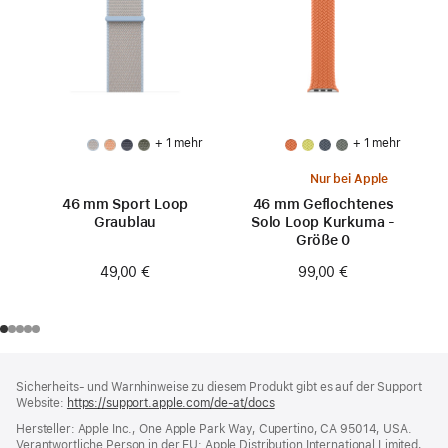
+ 1 mehr
+ 1 mehr
Nur bei Apple
46 mm Sport Loop
46 mm Geflochtenes
Graublau
Solo Loop Kurkuma -
Größe 0
49,00 €
99,00 €
Footer
Fußnoten
Sicherheits- und Warnhinweise zu diesem Produkt gibt es auf der Support
Website:
https://support.apple.com/de-at/docs
(öffnet
ein
Hersteller: Apple Inc., One Apple Park Way, Cupertino, CA 95014, USA.
neues
Verantwortliche Person in der EU: Apple Distribution International Limited,