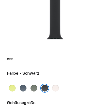
Farbe - Schwarz
Neongelb
Maritimblau
Grüngrau
Blassrosa
Schwarz
Gehäusegröße