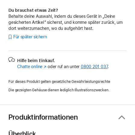
Du brauchst etwas Zeit?
Behalte deine Auswahl, indem du dieses Gerät in „Deine
gesicherten Artikel“ sicherst, und komme später zurück, um
dort weiterzumachen, wo du aufgehört hast.
Für später sichern
Hilfe beim Einkauf.
Chatte online
(Öffnet
oder ruf an unter
0800 201 037
.
ein
neues
Für dieses Produkt gelten gesetzliche Gewährleistungsrechte
Fenster)
Die gezeigten Gehäuse dienen lediglich Illustrationszwecken.
Produktinformationen
Überblick