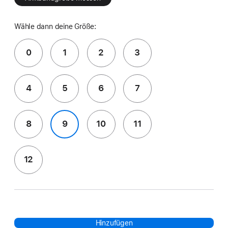
Wähle dann deine Größe:
0
1
2
3
4
5
6
7
8
9
10
11
12
Hinzufügen