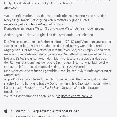
Fenster)
Hollyhill Industrial Estate, Hollyhill, Cork, Irland
apple.com
(öffnet
ein
Weitere Informationen zu den von Apple übernommenen Kosten für das
neues
Recycling und die Entsorgung von Altbatterien gibt es unter
Fenster)
regulatoryinfo.apple.com/regulation1542
(öffnet
Kompatibel mit Apple Watch SE und Apple Watch Series 4 oder neuer.
ein
neues
Änderungen an der Verfügbarkeit der Armbänder vorbehalten.
Fenster)
Die Preise beinhalten die Mehrwertsteuer (20 %) und Versicherungssteuer
(wo erforderlich). Nicht enthalten sind Lieferkosten, wenn nicht anders
angegeben. Der Mehrwertsteuersatz für Produkte, die entsprechend dem
europäischen Mehrwertsteuergesetz als Dienstleistungen klassifiziert sind,
beträgt 23 %. Sie unterliegen dem Mehrwertsteuersatz des Landes oder
der Region, aus dem/ aus der Apple Distribution International Ltd. solche
Produkte liefert, hier die Republik Irland. Der zu zahlende
Mehrwertsteuersatz für das gewählte Produkt ist auf dem Auftragsformular
aufgeführt.
Apple Distribution International Ltd. unterliegt der Regulierung durch die
irische Zentralbank und hat die Genehmigung, ihre Dienste in bestimmten
Ländern oder Regionen des EWR (Europäischer Wirtschaftsraum)
anzubieten.
Weitere Informationen finden Sie auf
registers.centralbank.ie
(Öffnet
.
ein
neues
Fenster)
Watch
Apple Watch Armbänder kaufen
Apple
46 mm Solo Loop Schwarz – Größe 9