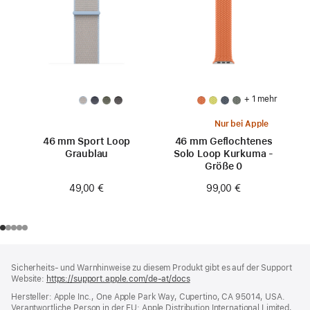
+ 1 mehr
Nur bei Apple
46 mm Sport Loop
46 mm Geflochtenes
Graublau
Solo Loop Kurkuma -
Größe 0
49,00 €
99,00 €
Footer
Fußnoten
Sicherheits- und Warnhinweise zu diesem Produkt gibt es auf der Support
Website:
https://support.apple.com/de-at/docs
(öffnet
ein
Hersteller: Apple Inc., One Apple Park Way, Cupertino, CA 95014, USA.
neues
Verantwortliche Person in der EU: Apple Distribution International Limited,