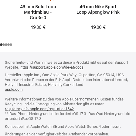
46 mm Solo Loop
46 mm Nike Sport
Maritimblau -
Loop Alpenglow Pink
Größe 0
49,00 €
49,00 €
Footer
Fußnoten
Sicherheits- und Warnhinweise zu diesem Produkt gibt es auf der Support
Website:
https://support.apple.com/de-at/docs
(öffnet
ein
Hersteller: Apple Inc., One Apple Park Way, Cupertino, CA 95014, USA.
neues
Verantwortliche Person in der EU: Apple Distribution International Limited,
Fenster)
Hollyhill Industrial Estate, Hollyhill, Cork, Irland
apple.com
(öffnet
ein
Weitere Informationen zu den von Apple übernommenen Kosten für das
neues
Recycling und die Entsorgung von Altbatterien gibt es unter
Fenster)
regulatoryinfo.apple.com/regulation1542
(öffnet
** Das iPhone Hintergrundbild erfordert iOS 17.3. Das iPad Hintergrundbild
ein
erfordert iPadOS 17.3.
neues
Fenster)
Kompatibel mit Apple Watch SE und Apple Watch Series 4 oder neuer.
Änderungen an der Verfügbarkeit der Armbänder vorbehalten.