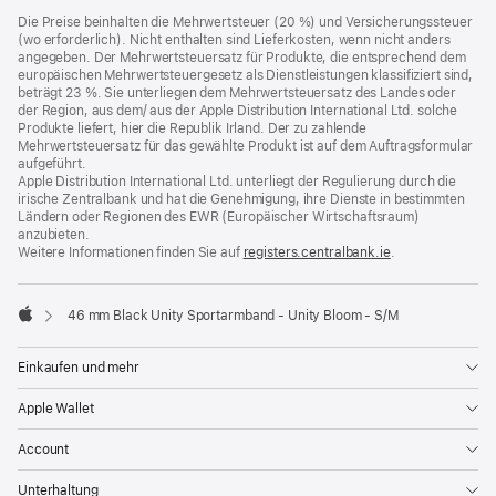
Die Preise beinhalten die Mehrwertsteuer (20 %) und Versicherungssteuer
(wo erforderlich). Nicht enthalten sind Lieferkosten, wenn nicht anders
angegeben. Der Mehrwertsteuersatz für Produkte, die entsprechend dem
europäischen Mehrwertsteuergesetz als Dienstleistungen klassifiziert sind,
beträgt 23 %. Sie unterliegen dem Mehrwertsteuersatz des Landes oder
der Region, aus dem/ aus der Apple Distribution International Ltd. solche
Produkte liefert, hier die Republik Irland. Der zu zahlende
Mehrwertsteuersatz für das gewählte Produkt ist auf dem Auftragsformular
aufgeführt.
Apple Distribution International Ltd. unterliegt der Regulierung durch die
irische Zentralbank und hat die Genehmigung, ihre Dienste in bestimmten
Ländern oder Regionen des EWR (Europäischer Wirtschaftsraum)
anzubieten.
Weitere Informationen finden Sie auf
registers.centralbank.ie
(Öffnet
.
ein
neues
Fenster)
46 mm Black Unity Sportarmband - Unity Bloom - S/M
Apple
Einkaufen und mehr
Apple Wallet
Account
Unterhaltung