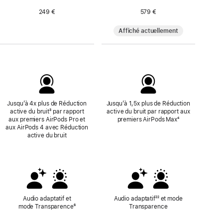
bas
de
249 €
579 €
page
Affiché actuellement
Jusqu’à 4x plus de Réduction
Jusqu’à 1,5x plus de Réduction
active du bruit
Note
³ par rapport
active du bruit par rapport aux
aux premiers AirPods Pro et
de
premiers AirPods Max
Note
⁴
aux AirPods 4 avec Réduction
bas
de
active du bruit
de
bas
page
de
page
Audio adaptatif et
Audio adaptatif
null
²² et mode
mode Transparence
Note
⁶
Transparence
de
bas