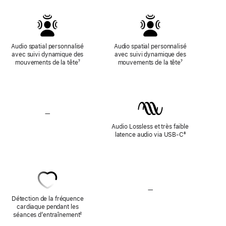
de
page
Audio spatial personnalisé
Audio spatial personnalisé
avec suivi dynamique des
avec suivi dynamique des
mouvements de la tête
Note
⁷
mouvements de la tête
Note
⁷
de
de
bas
bas
de
de
page
page
—
Sans
audio
Audio Lossless et très faible
Lossless
latence audio via USB-C
Note
⁸
de
bas
de
page
—
Sans
Détection
Détection de la fréquence
de
cardiaque pendant les
la
séances d’entraînement
Note
²
fréquence
de