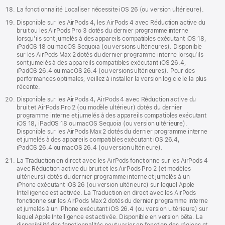
La fonctionnalité Localiser nécessite iOS 26 (ou version ultérieure).
Disponible sur les AirPods 4, les AirPods 4 avec Réduction active du
bruit ou les AirPods Pro 3 dotés du dernier programme interne
lorsqu’ils sont jumelés à des appareils compatibles exécutant iOS 18,
iPadOS 18 ou macOS Sequoia (ou versions ultérieures). Disponible
sur les AirPods Max 2 dotés du dernier programme interne lorsqu’ils
sont jumelés à des appareils compatibles exécutant iOS 26.4,
iPadOS 26.4 ou macOS 26.4 (ou versions ultérieures). Pour des
performances optimales, veillez à installer la version logicielle la plus
récente.
Disponible sur les AirPods 4, AirPods 4 avec Réduction active du
bruit et AirPods Pro 2 (ou modèle ultérieur) dotés du dernier
programme interne et jumelés à des appareils compatibles exécutant
iOS 18, iPadOS 18 ou macOS Sequoia (ou version ultérieure).
Disponible sur les AirPods Max 2 dotés du dernier programme interne
et jumelés à des appareils compatibles exécutant iOS 26.4,
iPadOS 26.4 ou macOS 26.4 (ou version ultérieure).
La Traduction en direct avec les AirPods fonctionne sur les AirPods 4
avec Réduction active du bruit et les AirPods Pro 2 (et modèles
ultérieurs) dotés du dernier programme interne et jumelés à un
iPhone exécutant iOS 26 (ou version ultérieure) sur lequel Apple
Intelligence est activée. La Traduction en direct avec les AirPods
fonctionne sur les AirPods Max 2 dotés du dernier programme interne
et jumelés à un iPhone exécutant iOS 26.4 (ou version ultérieure) sur
lequel Apple Intelligence est activée. Disponible en version bêta. La
disponibilité des fonctionnalités peut varier en fonction des régions et