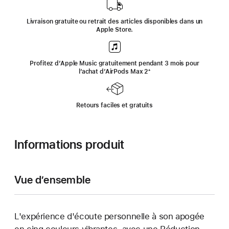
une
nouvelle
fenêtre)
Livraison gratuite ou retrait des articles disponibles dans un
Apple Store.
Profitez d’Apple Music gratuitement pendant 3 mois pour
l’achat d’AirPods Max 2
‍Note
‍⁺
de
bas
de
page
Retours faciles et gratuits
Informations produit
Vue d’ensemble
L'expérience d'écoute personnelle à son apogée
en cinq couleurs vibrantes, avec une Réduction