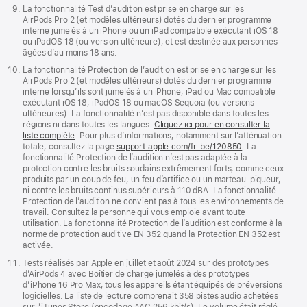
La fonctionnalité Test d’audition est prise en charge sur les
AirPods Pro 2 (et modèles ultérieurs) dotés du dernier programme
interne jumelés à un iPhone ou un iPad compatible exécutant iOS 18
ou iPadOS 18 (ou version ultérieure), et est destinée aux personnes
âgées d’au moins 18 ans.
La fonctionnalité Protection de l’audition est prise en charge sur les
AirPods Pro 2 (et modèles ultérieurs) dotés du dernier programme
interne lorsqu’ils sont jumelés à un iPhone, iPad ou Mac compatible
exécutant iOS 18, iPadOS 18 ou macOS Sequoia (ou versions
ultérieures). La fonctionnalité n’est pas disponible dans toutes les
régions ni dans toutes les langues.
Cliquez ici pour en consulter la
liste complète
. Pour plus d’informations, notamment sur l’atténuation
totale, consultez la page
support.apple.com/fr-be/120850
. La
fonctionnalité Protection de l’audition n’est pas adaptée à la
protection contre les bruits soudains extrêmement forts, comme ceux
produits par un coup de feu, un feu d’artifice ou un marteau-piqueur,
ni contre les bruits continus supérieurs à 110 dBA. La fonctionnalité
Protection de l’audition ne convient pas à tous les environnements de
travail. Consultez la personne qui vous emploie avant toute
utilisation. La fonctionnalité Protection de l’audition est conforme à la
norme de protection auditive EN 352 quand la Protection EN 352 est
activée.
Tests réalisés par Apple en juillet et août 2024 sur des prototypes
d’AirPods 4 avec Boîtier de charge jumelés à des prototypes
d’iPhone 16 Pro Max, tous les appareils étant équipés de préversions
logicielles. La liste de lecture comprenait 358 pistes audio achetées