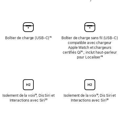
de
bas
page
de
page
Boîtier de charge (USB-C)
Note
¹⁵
Boîtier de charge sans fil (USB‑C)
de
compatible avec chargeur
bas
Apple Watch et chargeurs
de
certifiés Qi
{translate.store.a11y.footnote}
¹⁶ ; inclut haut‑parleur
page
pour Localiser
Note
¹⁸
de
bas
de
page
Isolement de la voix
Note
¹⁹, Dis Siri et
Isolement de la voix
Note
¹⁹, Dis Siri et
Interactions avec Siri
de
Note
²⁰
Interactions avec Siri
de
Note
²⁰
bas
de
bas
de
de
bas
de
bas
page
de
page
de
page
page