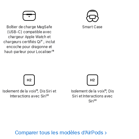
de
de
page
page
Boîtier de charge MagSafe
Smart Case
(USB‑C) compatible avec
chargeur Apple Watch et
chargeurs certifiés Qi
{translate.store.a11y.footnote}
¹⁷ ; inclut
encoche pour dragonne et
haut‑parleur pour Localiser
Note
¹⁸
de
bas
de
page
Isolement de la voix
Note
¹⁹, Dis Siri et
Isolement de la voix
Note
¹⁹, Dis
Interactions avec Siri
de
Note
²⁰
Siri et Interactions avec
de
bas
de
Siri
Note
²⁰
bas
de
bas
de
de
page
de
bas
page
page
de
page
Comparer tous les modèles d’AirPods