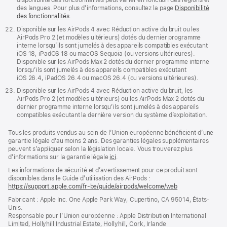
des langues. Pour plus d’informations, consultez la page
Disponibilité
des fonctionnalités
.
Disponible sur les AirPods 4 avec Réduction active du bruit ou les
AirPods Pro 2 (et modèles ultérieurs) dotés du dernier programme
interne lorsqu’ils sont jumelés à des appareils compatibles exécutant
iOS 18, iPadOS 18 ou macOS Sequoia (ou versions ultérieures).
Disponible sur les AirPods Max 2 dotés du dernier programme interne
lorsqu’ils sont jumelés à des appareils compatibles exécutant
iOS 26.4, iPadOS 26.4 ou macOS 26.4 (ou versions ultérieures).
Disponible sur les AirPods 4 avec Réduction active du bruit, les
AirPods Pro 2 (et modèles ultérieurs) ou les AirPods Max 2 dotés du
dernier programme interne lorsqu’ils sont jumelés à des appareils
compatibles exécutant la dernière version du système d’exploitation.
Tous les produits vendus au sein de l’Union européenne bénéficient d’une
garantie légale d’au moins 2 ans. Des garanties légales supplémentaires
peuvent s’appliquer selon la législation locale. Vous trouverez plus
d’informations sur la garantie légale
ici
.
Les informations de sécurité et d’avertissement pour ce produit sont
disponibles dans le Guide d’utilisation des AirPods :
https://support.apple.com/fr-be/guide/airpods/welcome/web
(s’ouvre
dans
Fabricant : Apple Inc. One Apple Park Way, Cupertino, CA 95014, États-
une
Unis.
nouvelle
Responsable pour l’Union européenne : Apple Distribution International
fenêtre)
Limited, Hollyhill Industrial Estate, Hollyhill, Cork, Irlande