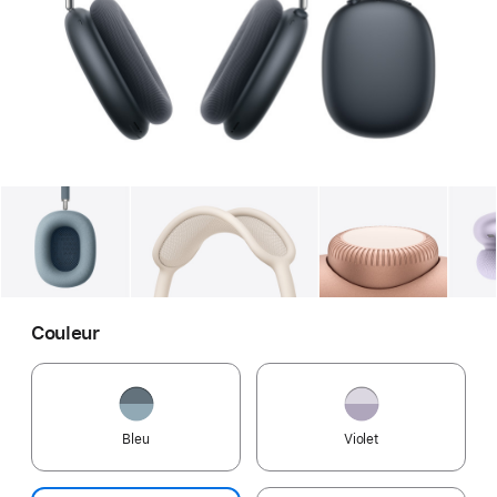
Galerie
Image
1
Galerie
Image
2
Galerie
Imag
Couleur
Bleu
Violet