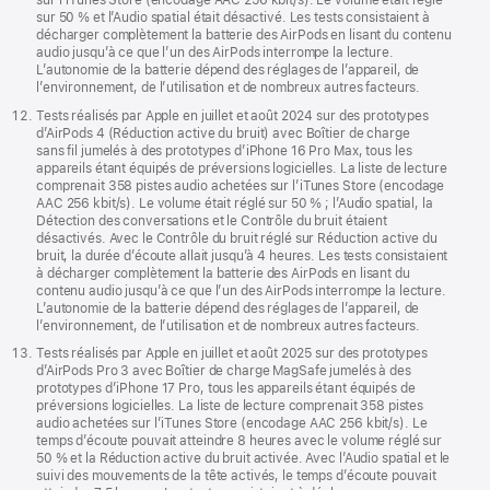
sur l’iTunes Store (encodage AAC 256 kbit/s). Le volume était réglé
sur 50 % et l’Audio spatial était désactivé. Les tests consistaient à
décharger complètement la batterie des AirPods en lisant du contenu
audio jusqu’à ce que l’un des AirPods interrompe la lecture.
L’autonomie de la batterie dépend des réglages de l’appareil, de
l’environnement, de l’utilisation et de nombreux autres facteurs.
Tests réalisés par Apple en juillet et août 2024 sur des prototypes
d’AirPods 4 (Réduction active du bruit) avec Boîtier de charge
sans fil jumelés à des prototypes d’iPhone 16 Pro Max, tous les
appareils étant équipés de préversions logicielles. La liste de lecture
comprenait 358 pistes audio achetées sur l’iTunes Store (encodage
AAC 256 kbit/s). Le volume était réglé sur 50 % ; l’Audio spatial, la
Détection des conversations et le Contrôle du bruit étaient
désactivés. Avec le Contrôle du bruit réglé sur Réduction active du
bruit, la durée d’écoute allait jusqu’à 4 heures. Les tests consistaient
à décharger complètement la batterie des AirPods en lisant du
contenu audio jusqu’à ce que l’un des AirPods interrompe la lecture.
L’autonomie de la batterie dépend des réglages de l’appareil, de
l’environnement, de l’utilisation et de nombreux autres facteurs.
Tests réalisés par Apple en juillet et août 2025 sur des prototypes
d’AirPods Pro 3 avec Boîtier de charge MagSafe jumelés à des
prototypes d’iPhone 17 Pro, tous les appareils étant équipés de
préversions logicielles. La liste de lecture comprenait 358 pistes
audio achetées sur l’iTunes Store (encodage AAC 256 kbit/s). Le
temps d’écoute pouvait atteindre 8 heures avec le volume réglé sur
50 % et la Réduction active du bruit activée. Avec l’Audio spatial et le
suivi des mouvements de la tête activés, le temps d’écoute pouvait