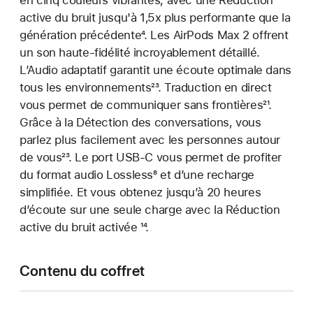
active du bruit jusqu'à 1,5x plus performante que la
génération précédente
Note
⁴. Les AirPods Max 2 offrent
un son haute-fidélité incroyablement détaillé.
de
L’Audio adaptatif garantit une écoute optimale dans
bas
tous les environnements
de
null
²³. Traduction en direct
vous permet de communiquer sans frontières
page
Note
²¹.
Grâce à la Détection des conversations, vous
de
parlez plus facilement avec les personnes autour
bas
de vous
Note
²³. Le port USB-C vous permet de profiter
de
du format audio Lossless
de
Note
⁸ et d’une recharge
page
simplifiée. Et vous obtenez jusqu’à 20 heures
bas
de
d’écoute sur une seule charge avec la Réduction
de
bas
active du bruit activée
page
Note
¹⁴.
de
de
page
bas
Contenu du coffret
de
page