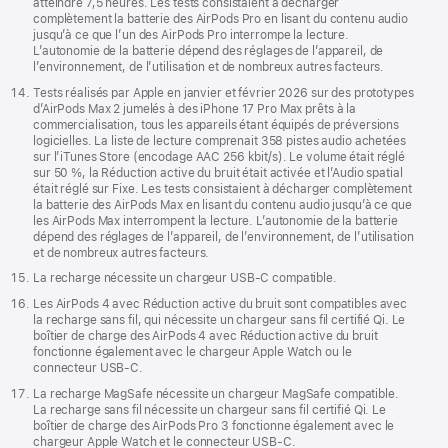
atteindre 7,5 heures. Les tests consistaient à décharger
complètement la batterie des AirPods Pro en lisant du contenu audio
jusqu’à ce que l’un des AirPods Pro interrompe la lecture.
L’autonomie de la batterie dépend des réglages de l’appareil, de
l’environnement, de l’utilisation et de nombreux autres facteurs.
Tests réalisés par Apple en janvier et février 2026 sur des prototypes
d’AirPods Max 2 jumelés à des iPhone 17 Pro Max prêts à la
commercialisation, tous les appareils étant équipés de préversions
logicielles. La liste de lecture comprenait 358 pistes audio achetées
sur l’iTunes Store (encodage AAC 256 kbit/s). Le volume était réglé
sur 50 %, la Réduction active du bruit était activée et l’Audio spatial
était réglé sur Fixe. Les tests consistaient à décharger complètement
la batterie des AirPods Max en lisant du contenu audio jusqu’à ce que
les AirPods Max interrompent la lecture. L’autonomie de la batterie
dépend des réglages de l’appareil, de l’environnement, de l’utilisation
et de nombreux autres facteurs.
La recharge nécessite un chargeur USB‑C compatible.
Les AirPods 4 avec Réduction active du bruit sont compatibles avec
la recharge sans fil, qui nécessite un chargeur sans fil certifié Qi. Le
boîtier de charge des AirPods 4 avec Réduction active du bruit
fonctionne également avec le chargeur Apple Watch ou le
connecteur USB‑C.
La recharge MagSafe nécessite un chargeur MagSafe compatible.
La recharge sans fil nécessite un chargeur sans fil certifié Qi. Le
boîtier de charge des AirPods Pro 3 fonctionne également avec le
chargeur Apple Watch et le connecteur USB‑C.