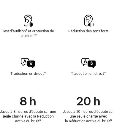
cardiaque
bas
de
page
Test d’audition
Note
⁹ et Protection de
Réduction des sons forts
l’audition
de
Note
¹⁰
bas
de
de
bas
page
de
page
Traduction en direct
Note
²¹
Traduction en direct
Note
²¹
de
de
bas
bas
de
de
page
page
8 h
20 h
Jusqu’à 8 heures d’écoute sur une
Jusqu’à 20 heures d’écoute sur
seule charge avec la Réduction
une seule charge avec
active du bruit
Note
¹³
la Réduction active du bruit
Note
¹⁴
de
de
bas
bas