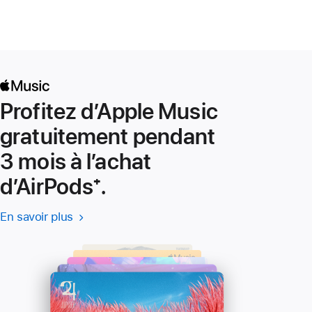
Profitez d’Apple Music
gratuitement pendant
3 mois à l’achat
d’AirPods
Note
⁺.
de
En savoir plus
En savoir plus
(s’ouvre
bas
-
dans
Apple
une
de
Music
nouvelle
page
fenêtre)