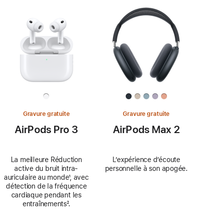
Gravure gratuite
Gravure gratuite
AirPods Pro 3
AirPods Max 2
La meilleure Réduction
L’expérience d’écoute
active du bruit intra-
personnelle à son apogée.
auriculaire au monde
Note
¹, avec
détection de la fréquence
de
cardiaque pendant les
bas
entraînements
Note
².
de
de
page