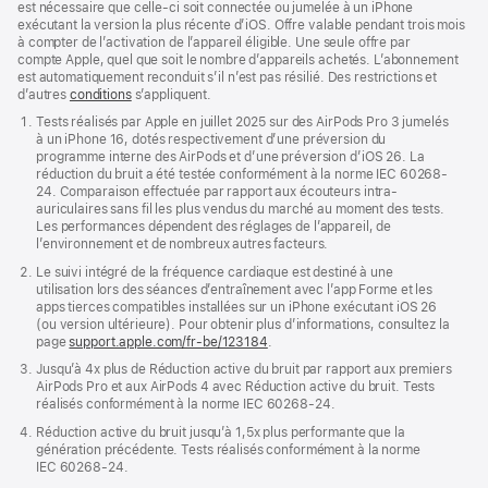
est nécessaire que celle-ci soit connectée ou jumelée à un iPhone
exécutant la version la plus récente d’iOS. Offre valable pendant trois mois
à compter de l’activation de l’appareil éligible. Une seule offre par
compte Apple, quel que soit le nombre d’appareils achetés. L’abonnement
est automatiquement reconduit s’il n’est pas résilié. Des restrictions et
d’autres
conditions
s’appliquent.
Tests réalisés par Apple en juillet 2025 sur des AirPods Pro 3 jumelés
à un iPhone 16, dotés respectivement d’une préversion du
programme interne des AirPods et d’une préversion d’iOS 26. La
réduction du bruit a été testée conformément à la norme IEC 60268-
24. Comparaison effectuée par rapport aux écouteurs intra-
auriculaires sans fil les plus vendus du marché au moment des tests.
Les performances dépendent des réglages de l’appareil, de
l’environnement et de nombreux autres facteurs.
Le suivi intégré de la fréquence cardiaque est destiné à une
utilisation lors des séances d’entraînement avec l’app Forme et les
apps tierces compatibles installées sur un iPhone exécutant iOS 26
(ou version ultérieure). Pour obtenir plus d’informations, consultez la
page
support.apple.com/fr-be/123184
.
Jusqu’à 4x plus de Réduction active du bruit par rapport aux premiers
AirPods Pro et aux AirPods 4 avec Réduction active du bruit. Tests
réalisés conformément à la norme IEC 60268-24.
Réduction active du bruit jusqu’à 1,5x plus performante que la
génération précédente. Tests réalisés conformément à la norme
IEC 60268-24.