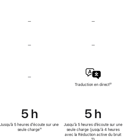
audio
audio
Lossless
Lossless
—
Sans
—
Sans
Détection
Détection
de
de
la
la
fréquence
fréquence
—
Pas
—
Pas
cardiaque
cardiaque
de
de
Test
Test
d’audition
d’audition
ni
ni
de
de
Protection
Protection
—
Traduction
de
de
en direct
Traduction en direct
Note
²¹
l’audition
l’audition
non
de
disponible
bas
de
page
5 h
5 h
Jusqu’à 5 heures d’écoute sur une
Jusqu’à 5 heures d’écoute sur une
seule charge
Note
¹¹
seule charge (jusqu’à 4 heures
de
avec la Réduction active du bruit
Note
bas
¹²)
de