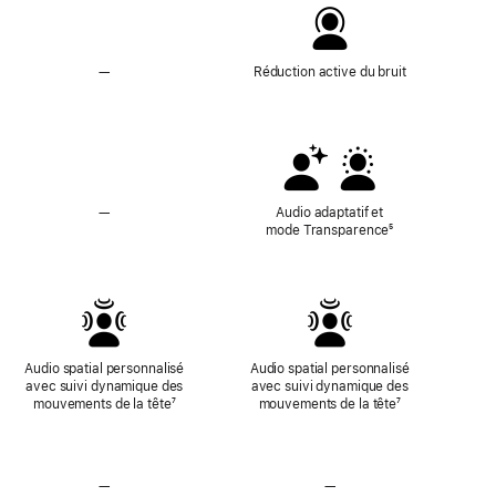
—
Sans
Réduction active du bruit
Réduction
active
du
bruit
—
Audio
Audio adaptatif et
adaptatif
mode Transparence
Note
⁵
et
de
mode
bas
Transparence
de
non
page
disponibles
Audio spatial personnalisé
Audio spatial personnalisé
avec suivi dynamique des
avec suivi dynamique des
mouvements de la tête
Note
⁷
mouvements de la tête
Note
⁷
de
de
bas
bas
de
de
page
page
—
Sans
—
Sans