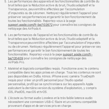
Les performances des appareils et les fonctionnalités de contrôle du
bruit telles que la Réduction active du bruit, l’Audio adaptatif et la
Transparence, peuvent être affectées par l’accumulation
d’impuretés ou de cérumen. Nettoyez régulièrement l’appareil pour
préserver ses performances et garantir le bon fonctionnement de
toutes les fonctionnalités. Reportez-vous à la page
support.apple.com/fr-be/102672
pour connaître les consignes de
nettoyage des AirPods 4.
Les performances de l’appareil et les fonctionnalités de contrôle du
bruit telles que la Réduction active du bruit, l’Audio adaptatif et la
Transparence peuvent être affectées par l’accumulation d’impuretés
ou de cérumen. Nettoyez régulièrement l’appareil pour préserver ses
performances et garantir le bon fonctionnement de toutes les
fonctionnalités. Reportez-vous à la page
support.apple.com/fr-
be/120409
pour connaître les consignes de nettoyage des
AirPods Pro.
Matériel et logiciels compatibles requis. Fonctionne avec le contenu
compatible dans les apps prises en charge. Tous les contenus ne sont
pas disponibles en Dolby Atmos. iPhone avec caméra TrueDepth
requis pour créer un profil personnel pour l’Audio spatial
personnalisé, profil qui se synchronisera sur les appareils Apple
exécutant la dernière version du système d’exploitation, y compris
iOS, iPadOS, macOS et tvOS.
L’écoute au format audio Lossless et la très faible latence audio
nécessitent une connexion USB-C filaire et un contenu compatible
provenant d’apps et de services pris en charge.