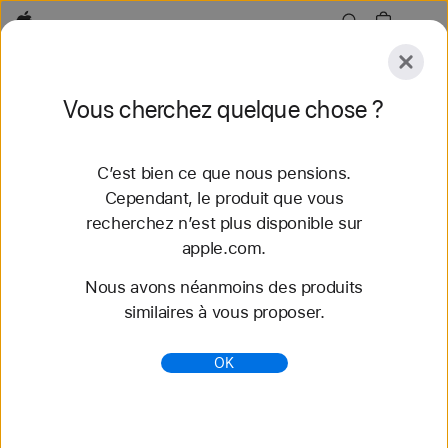
Apple
Explorer
Vous cherchez quelque chose ?
Envoyer
Réinitialiser
C’est bien ce que nous pensions.
Explorer
Accessoires
Assistance
Trouver un
Cependant, le produit que vous
recherchez n’est plus disponible sur
58 résultats trouvés
apple.com.
Nous avons néanmoins des produits
iPhone 16 et iPhone 16 Plus - Caractéristiques -
similaires à vous proposer.
Apple (BE)
Découvrez toutes les caractéristiques de l’iPhone
OK
16 et de l’iPhone 16 Plus.
https://www.apple.com/befr/iphone-16/specs/