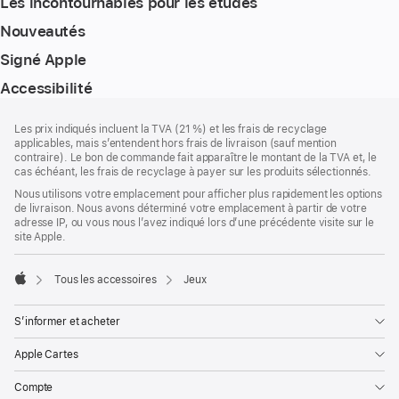
Les incontournables pour les études
Nouveautés
Signé Apple
Accessibilité
Pied
Notes
Les prix indiqués incluent la TVA (21 %) et les frais de recyclage
de
de
applicables, mais s’entendent hors frais de livraison (sauf mention
bas
page
contraire). Le bon de commande fait apparaître le montant de la TVA et, le
de
cas échéant, les frais de recyclage à payer sur les produits sélectionnés.
page
Nous utilisons votre emplacement pour afficher plus rapidement les options
de livraison. Nous avons déterminé votre emplacement à partir de votre
adresse IP, ou vous nous l’avez indiqué lors d’une précédente visite sur le
site Apple.
Tous les accessoires
Jeux
Apple
S’informer et acheter
Apple Cartes
Compte