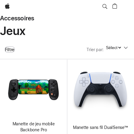
Apple
Accessoires
Jeux
Trier par
Filtre
Trier par
:
Manette de jeu mobile
Manette sans fil DualSense™
Backbone Pro