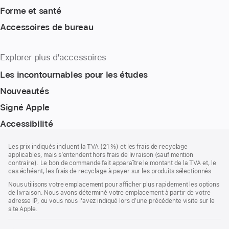
Forme et santé
Accessoires de bureau
Explorer plus d’accessoires
Les incontournables pour les études
Nouveautés
Signé Apple
Accessibilité
Pied
Notes
Les prix indiqués incluent la TVA (21 %) et les frais de recyclage
de
de
applicables, mais s’entendent hors frais de livraison (sauf mention
bas
page
contraire). Le bon de commande fait apparaître le montant de la TVA et, le
de
cas échéant, les frais de recyclage à payer sur les produits sélectionnés.
page
Nous utilisons votre emplacement pour afficher plus rapidement les options
de livraison. Nous avons déterminé votre emplacement à partir de votre
adresse IP, ou vous nous l’avez indiqué lors d’une précédente visite sur le
site Apple.