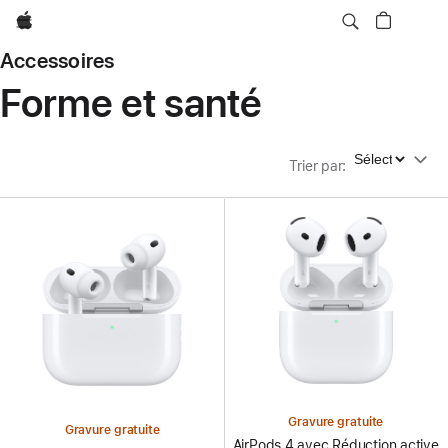
Apple
Accessoires
Forme et santé
Trier par
Trier par
:
Gravure gratuite
Gravure gratuite
AirPods 4 avec Réduction active