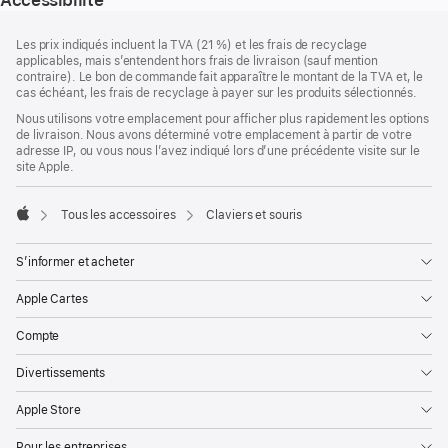
Pied
Notes
Les prix indiqués incluent la TVA (21 %) et les frais de recyclage
de
de
applicables, mais s’entendent hors frais de livraison (sauf mention
bas
page
contraire). Le bon de commande fait apparaître le montant de la TVA et, le
de
cas échéant, les frais de recyclage à payer sur les produits sélectionnés.
page
Nous utilisons votre emplacement pour afficher plus rapidement les options
de livraison. Nous avons déterminé votre emplacement à partir de votre
adresse IP, ou vous nous l’avez indiqué lors d’une précédente visite sur le
site Apple.
Tous les accessoires
Claviers et souris
Apple
S’informer et acheter
Apple Cartes
Compte
Divertissements
Apple Store
Pour les entreprises