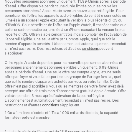
Nouvelles personnes abonnées uniquement. 11,99 €/mois après la période
d’essai. Offre disponible pendant une durée limitée pour les nouvelles
personnes abonnées à Apple Music avec un nouvel appareil éligible. Pour
bénéficier de l’offre, les appareils audio éligibles doivent être connectés ou
jumelés à un appareil Apple exécutant la version la plus récente d’iOS ou
d’iPadOS. Pour bénéficier de l’offre sur l’Apple Watch, il est nécessaire que
celle-ci soit connectée ou jumelée à un iPhone exécutant la version la plus
récente d’iOS. Offre valable pendant trois mois à compter de l’activation de
l’appareil éligible. Une seule offre par Compte Apple, quel que soit le
nombre d’appareils achetés. L’abonnement est automatiquement reconduit
s’il n’est pas résilié. Des restrictions et d’autres
conditions
peuvent
s’appliquer.
Offre Apple Arcade disponible pour les nouvelles personnes abonnées et
personnes anciennement abonnées éligibles uniquement. 6,99 €/mois
après la période d’essai. Une seule offre par compte Apple, et une seule
offre par foyer si vous faites partie d’un groupe de Partage familial, quel
que soit le nombre d’appareils achetés par vous ou votre famille. Cette
offre n’est pas disponible si vous ou les membres de votre foyer avez déjà
accepté une offre de trois mois d’abonnement gratuit à Apple Arcade. Offre
valable pendant 3 mois après l’activation de l’appareil éligible.
L’abonnement est automatiquement reconduit s’il n’est pas résilié. Des
restrictions et d’autres
conditions
s’appliquent.
1 Go = 1 milliard d’octets et 1 To = 1 000 milliards d’octets ; la capacité
formatée réelle est moindre.
1. La taille réelle de l’écran est de 23,5 pouces en diagonale.