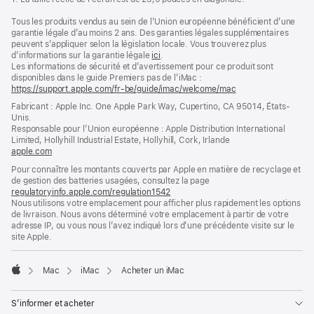
Tous les produits vendus au sein de l’Union européenne bénéficient d’une
garantie légale d’au moins 2 ans. Des garanties légales supplémentaires
peuvent s’appliquer selon la législation locale. Vous trouverez plus
d’informations sur la garantie légale
ici
.
Les informations de sécurité et d’avertissement pour ce produit sont
disponibles dans le guide Premiers pas de l’iMac :
https://support.apple.com/fr-be/guide/imac/welcome/mac
(s’ouvre
dans
Fabricant : Apple Inc. One Apple Park Way, Cupertino, CA 95014, États-
une
Unis.
nouvelle
Responsable pour l’Union européenne : Apple Distribution International
fenêtre)
Limited, Hollyhill Industrial Estate, Hollyhill, Cork, Irlande
apple.com
(s’ouvre
dans
Pour connaître les montants couverts par Apple en matière de recyclage et
une
de gestion des batteries usagées, consultez la page
nouvelle
regulatoryinfo.apple.com/regulation1542
(s’ouvre
fenêtre)
Nous utilisons votre emplacement pour afficher plus rapidement les options
dans
de livraison. Nous avons déterminé votre emplacement à partir de votre
une
adresse IP, ou vous nous l’avez indiqué lors d’une précédente visite sur le
nouvelle
site Apple.
fenêtre)
Mac
iMac
Acheter un iMac
Apple
S’informer et acheter