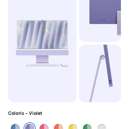
Coloris - Violet
Bleu
Rose
Orange
Jaune
Vert
Argent