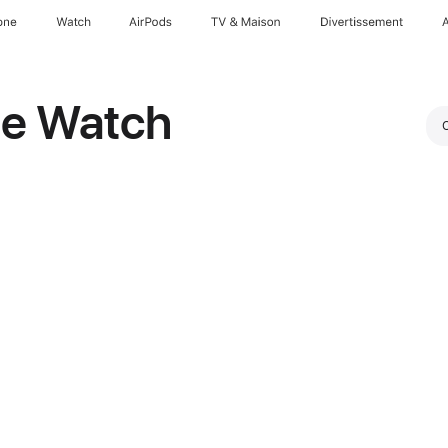
one
Watch
AirPods
TV & Maison
Divertissements
le Watch
O