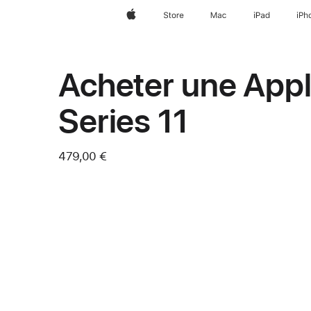
Apple
Store
Mac
iPad
iPh
Acheter une App
Series 11
479,00 €