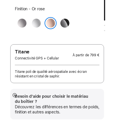
Choisissez
Finition - Or rose
une
Gris
Argent
Noir
finition:
sidéral
de
Or rose
jais
Titane
À partir de
799 €
Connectivité GPS + Cellular
Titane poli de qualité aérospatiale avec écran
résistant en cristal de saphir.
Besoin d’aide pour choisir le matériau
Afficher
du boîtier ?
plus
Découvrez les différences en termes de poids,
finition et autres aspects.