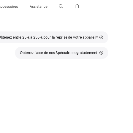
Accessoires
Assistance
Note
btenez entre 25 € à 255 € pour la reprise de votre appareil
◊◊
de
bas
de
page
Obtenez l’aide de nos Spécialistes gratuitement.