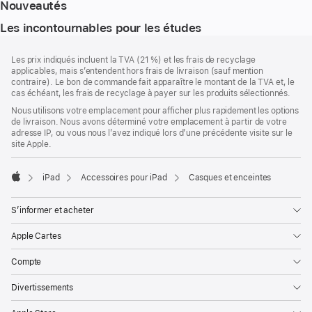
Nouveautés
Les incontournables pour les études
Pied
Notes
Les prix indiqués incluent la TVA (21 %) et les frais de recyclage
de
de
applicables, mais s’entendent hors frais de livraison (sauf mention
bas
page
contraire). Le bon de commande fait apparaître le montant de la TVA et, le
de
cas échéant, les frais de recyclage à payer sur les produits sélectionnés.
page
Nous utilisons votre emplacement pour afficher plus rapidement les options
de livraison. Nous avons déterminé votre emplacement à partir de votre
adresse IP, ou vous nous l’avez indiqué lors d’une précédente visite sur le
site Apple.
iPad
Accessoires pour iPad
Casques et enceintes
Apple
S’informer et acheter
Apple Cartes
Compte
Divertissements