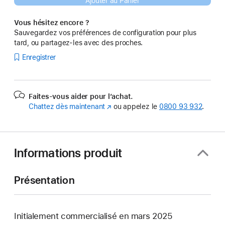
Ajouter au Panier
Vous hésitez encore ?
Sauvegardez vos préférences de configuration pour plus
tard, ou partagez-les avec des proches.
Enregistrer
Faites-vous aider pour l’achat.
Chattez dès maintenant
(s’ouvre
ou appelez le
0800 93 932
.
dans
une
nouvelle
fenêtre)
Informations produit
Présentation
Initialement commercialisé en mars 2025