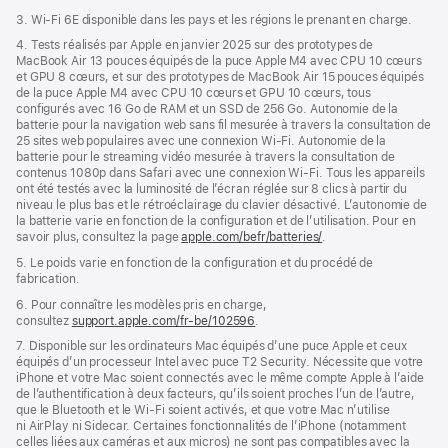
3. Wi-Fi 6E disponible dans les pays et les régions le prenant en charge.
4. Tests réalisés par Apple en janvier 2025 sur des prototypes de
MacBook Air 13 pouces équipés de la puce Apple M4 avec CPU 10 cœurs
et GPU 8 cœurs, et sur des prototypes de MacBook Air 15 pouces équipés
de la puce Apple M4 avec CPU 10 cœurs et GPU 10 cœurs, tous
configurés avec 16 Go de RAM et un SSD de 256 Go. Autonomie de la
batterie pour la navigation web sans fil mesurée à travers la consultation de
25 sites web populaires avec une connexion Wi-Fi. Autonomie de la
batterie pour le streaming vidéo mesurée à travers la consultation de
contenus 1080p dans Safari avec une connexion Wi-Fi. Tous les appareils
ont été testés avec la luminosité de l’écran réglée sur 8 clics à partir du
niveau le plus bas et le rétroéclairage du clavier désactivé. L’autonomie de
la batterie varie en fonction de la configuration et de l’utilisation. Pour en
savoir plus, consultez la page
apple.com/befr/batteries/
.
5. Le poids varie en fonction de la configuration et du procédé de
fabrication.
6. Pour connaître les modèles pris en charge,
consultez
support.apple.com/fr-be/102596
.
7. Disponible sur les ordinateurs Mac équipés d’une puce Apple et ceux
équipés d’un processeur Intel avec puce T2 Security. Nécessite que votre
iPhone et votre Mac soient connectés avec le même compte Apple à l’aide
de l’authentification à deux facteurs, qu’ils soient proches l’un de l’autre,
que le Bluetooth et le Wi-Fi soient activés, et que votre Mac n’utilise
ni AirPlay ni Sidecar. Certaines fonctionnalités de l’iPhone (notamment
celles liées aux caméras et aux micros) ne sont pas compatibles avec la