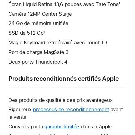
Écran Liquid Retina 13,6 pouces avec True Tone¹
Caméra 12MP Center Stage
24 Go de mémoire unifiée
SSD de 512 Go²
Magic Keyboard rétroéclairé avec Touch ID
Port de charge MagSafe 3
Deux ports Thunderbolt 4
Produits reconditionnés certifiés Apple
Des produits de qualité à des prix avantageux
Rigoureux
processus de reconditionnement
avant
la vente
Couverts par la
garantie limitée
Une
d’un an Apple
nouvelle