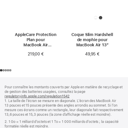
AppleCare Protection
Coque Slim Hardshell
Plan pour
de mophie pour
MacBook Air
MacBook Air 13″
13 pouces (M4)
219,00 €
49,95 €
Pied
Notes
Pour connaître les montants couverts par Apple en matière de recyclage et
de
de
de gestion des batteries usagées, consultez la page
bas
page
regulatoryinfo.apple.com/regulation1542
(s’ouvre
de
1. La taille de l’écran se mesure en diagonale. L’écran des MacBook Air
dans
page
13 pouces et 15 pouces présente des angles arrondis au sommet. Si l’on
une
mesure ces écrans comme un rectangle, leur diagonale fait respectivement
nouvelle
13,6 pouces et 15,3 pouces (la zone d’affichage réelle est moindre).
fenêtre)
2. 1 Go = 1 milliard d’octets et 1 To = 1 000 milliards d’octets ; la capacité
formatée réelle est moindre.