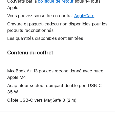
Couverts par la
politique de retour
Une
sous 14 jours
fenêtre
Apple
nouvelle
s’ouvre.
fenêtre
Vous pouvez souscrire un contrat
AppleCare
Une
s’ouvre.
nouvelle
Gravure et paquet-cadeau non disponibles pour les
fenêtre
produits reconditionnés
s’ouvre.
Les quantités disponibles sont limitées
Contenu du coffret
MacBook Air 13 pouces reconditionné avec puce
Apple M4
Adaptateur secteur compact double port USB-C
35 W
Câble USB-C vers MagSafe 3 (2 m)