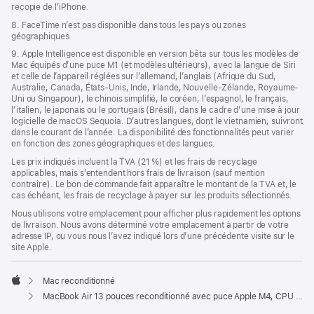
recopie de l’iPhone.
8. FaceTime n’est pas disponible dans tous les pays ou zones
géographiques.
9. Apple Intelligence est disponible en version bêta sur tous les modèles de
Mac équipés d’une puce M1 (et modèles ultérieurs), avec la langue de Siri
et celle de l’appareil réglées sur l’allemand, l’anglais (Afrique du Sud,
Australie, Canada, États-Unis, Inde, Irlande, Nouvelle-Zélande, Royaume-
Uni ou Singapour), le chinois simplifié, le coréen, l’espagnol, le français,
l’italien, le japonais ou le portugais (Brésil), dans le cadre d’une mise à jour
logicielle de macOS Sequoia. D’autres langues, dont le vietnamien, suivront
dans le courant de l’année. La disponibilité des fonctionnalités peut varier
en fonction des zones géographiques et des langues.
Les prix indiqués incluent la TVA (21 %) et les frais de recyclage
applicables, mais s’entendent hors frais de livraison (sauf mention
contraire). Le bon de commande fait apparaître le montant de la TVA et, le
cas échéant, les frais de recyclage à payer sur les produits sélectionnés.
Nous utilisons votre emplacement pour afficher plus rapidement les options
de livraison. Nous avons déterminé votre emplacement à partir de votre
adresse IP, ou vous nous l’avez indiqué lors d’une précédente visite sur le
site Apple.
Mac reconditionné
Apple
MacBook Air 13 pouces reconditionné avec puce Apple M4, CPU 10 cœurs et GPU 10 cœurs – Minuit