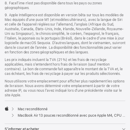
8. FaceTime n’est pas disponible dans tous les pays ou zones
géographiques.
9. Apple Intelligence est disponible en version bêta sur tous les modèles de
Mac équipés d’une puce M1 (et modèles ultérieurs), avec la langue de Siri
et celle de l’appareil réglées sur l’allemand, l’anglais (Afrique du Sud,
Australie, Canada, États-Unis, Inde, Irlande, Nouvelle-Zélande, Royaume-
Uni ou Singapour), le chinois simplifié, le coréen, l’espagnol, le français,
l’italien, le japonais ou le portugais (Brésil), dans le cadre d’une mise à jour
logicielle de macOS Sequoia. D’autres langues, dont le vietnamien, suivront
dans le courant de l’année. La disponibilité des fonctionnalités peut varier
en fonction des zones géographiques et des langues.
Les prix indiqués incluent la TVA (21 %) et les frais de recyclage
applicables, mais s’entendent hors frais de livraison (sauf mention
contraire). Le bon de commande fait apparaître le montant de la TVA et, le
cas échéant, les frais de recyclage à payer sur les produits sélectionnés.
Nous utilisons votre emplacement pour afficher plus rapidement les options
de livraison. Nous avons déterminé votre emplacement à partir de votre
adresse IP, ou vous nous l’avez indiqué lors d’une précédente visite sur le
site Apple.
Mac reconditionné
Apple
MacBook Air 13 pouces reconditionné avec puce Apple M4, CPU 10 cœurs et GPU 8 cœurs – Bleu ciel
S’informer et acheter