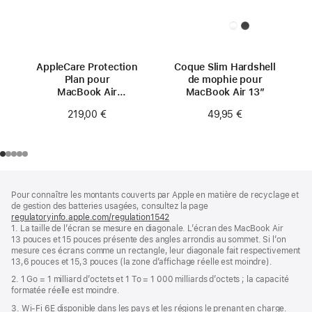
AppleCare Protection
Coque Slim Hardshell
Plan pour
de mophie pour
MacBook Air
MacBook Air 13″
13 pouces (M4)
219,00 €
49,95 €
Pied
Notes
Pour connaître les montants couverts par Apple en matière de recyclage et
de
de
de gestion des batteries usagées, consultez la page
bas
page
regulatoryinfo.apple.com/regulation1542
(s’ouvre
de
1. La taille de l’écran se mesure en diagonale. L’écran des MacBook Air
dans
page
13 pouces et 15 pouces présente des angles arrondis au sommet. Si l’on
une
mesure ces écrans comme un rectangle, leur diagonale fait respectivement
nouvelle
13,6 pouces et 15,3 pouces (la zone d’affichage réelle est moindre).
fenêtre)
2. 1 Go = 1 milliard d’octets et 1 To = 1 000 milliards d’octets ; la capacité
formatée réelle est moindre.
3. Wi-Fi 6E disponible dans les pays et les régions le prenant en charge.