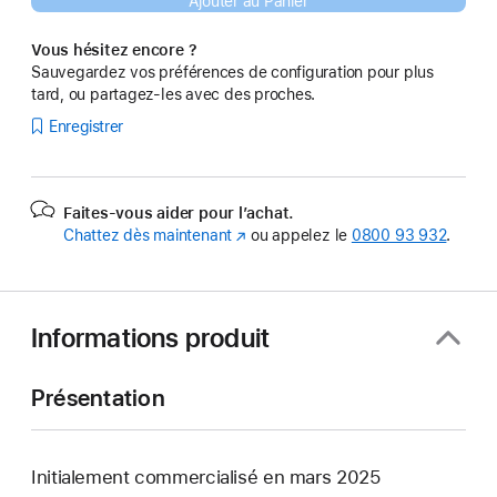
Ajouter au Panier
Vous hésitez encore ?
Sauvegardez vos préférences de configuration pour plus
tard, ou partagez-les avec des proches.
Enregistrer
Faites-vous aider pour l’achat.
Chattez dès maintenant
(s’ouvre
ou appelez le
0800 93 932
.
dans
une
nouvelle
fenêtre)
Informations produit
Présentation
Initialement commercialisé en mars 2025