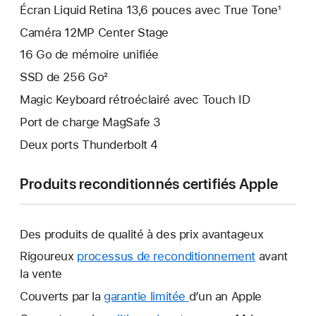
Écran Liquid Retina 13,6 pouces avec True Tone¹
Caméra 12MP Center Stage
16 Go de mémoire unifiée
SSD de 256 Go²
Magic Keyboard rétroéclairé avec Touch ID
Port de charge MagSafe 3
Deux ports Thunderbolt 4
Produits reconditionnés certifiés Apple
Des produits de qualité à des prix avantageux
Rigoureux
processus de reconditionnement
avant
la vente
Couverts par la
garantie limitée
Une
d’un an Apple
nouvelle