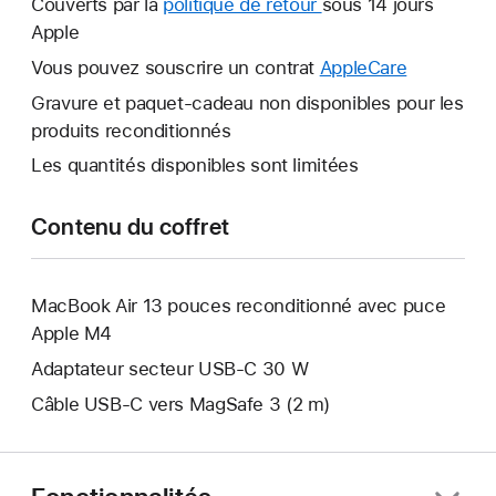
Couverts par la
politique de retour
Une
sous 14 jours
fenêtre
Apple
nouvelle
s’ouvre.
fenêtre
Vous pouvez souscrire un contrat
AppleCare
Une
s’ouvre.
nouvelle
Gravure et paquet-cadeau non disponibles pour les
fenêtre
produits reconditionnés
s’ouvre.
Les quantités disponibles sont limitées
Contenu du coffret
MacBook Air 13 pouces reconditionné avec puce
Apple M4
Adaptateur secteur USB‑C 30 W
Câble USB-C vers MagSafe 3 (2 m)