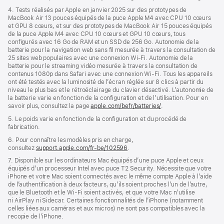
4. Tests réalisés par Apple en janvier 2025 sur des prototypes de
MacBook Air 13 pouces équipés de la puce Apple M4 avec CPU 10 cœurs
et GPU 8 cœurs, et sur des prototypes de MacBook Air 15 pouces équipés
de la puce Apple M4 avec CPU 10 cœurs et GPU 10 cœurs, tous
configurés avec 16 Go de RAM et un SSD de 256 Go. Autonomie de la
batterie pour la navigation web sans fil mesurée à travers la consultation de
25 sites web populaires avec une connexion Wi-Fi. Autonomie de la
batterie pour le streaming vidéo mesurée à travers la consultation de
contenus 1080p dans Safari avec une connexion Wi-Fi. Tous les appareils
ont été testés avec la luminosité de l’écran réglée sur 8 clics à partir du
niveau le plus bas et le rétroéclairage du clavier désactivé. L’autonomie de
la batterie varie en fonction de la configuration et de l’utilisation. Pour en
savoir plus, consultez la page
apple.com/befr/batteries/
.
5. Le poids varie en fonction de la configuration et du procédé de
fabrication.
6. Pour connaître les modèles pris en charge,
consultez
support.apple.com/fr-be/102596
.
7. Disponible sur les ordinateurs Mac équipés d’une puce Apple et ceux
équipés d’un processeur Intel avec puce T2 Security. Nécessite que votre
iPhone et votre Mac soient connectés avec le même compte Apple à l’aide
de l’authentification à deux facteurs, qu’ils soient proches l’un de l’autre,
que le Bluetooth et le Wi-Fi soient activés, et que votre Mac n’utilise
ni AirPlay ni Sidecar. Certaines fonctionnalités de l’iPhone (notamment
celles liées aux caméras et aux micros) ne sont pas compatibles avec la
recopie de l’iPhone.