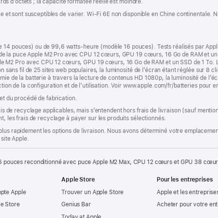
iards d’octets ; la capacité formatée réelle est moindre.
ique et sont susceptibles de varier. Wi‑Fi 6E non disponible en Chine continentale.
e 14 pouces) ou de 99,6 watts-heure (modèle 16 pouces). Tests réalisés par Ap
e la puce Apple M2 Pro avec CPU 12 cœurs, GPU 19 cœurs, 16 Go de RAM et un S
e M2 Pro avec CPU 12 cœurs, GPU 19 cœurs, 16 Go de RAM et un SSD de 1 To. Le 
n sans fil de 25 sites web populaires, la luminosité de l’écran étant réglée sur 8 cli
ie de la batterie à travers la lecture de contenus HD 1080p, la luminosité de l’écr
tion de la configuration et de l’utilisation. Voir www.apple.com/fr/batteries pour e
 et du procédé de fabrication.
rais de recyclage applicables, mais s’entendent hors frais de livraison (sauf ment
t, les frais de recyclage à payer sur les produits sélectionnés.
plus rapidement les options de livraison. Nous avons déterminé votre emplacement
 site Apple.
 pouces reconditionné avec puce Apple M2 Max, CPU 12 cœurs et GPU 38 cœurs 
Apple Store
Pour les entreprises
mpte Apple
Trouver un Apple Store
Apple et les entreprise
e Store
Genius Bar
Acheter pour votre ent
Today at Apple