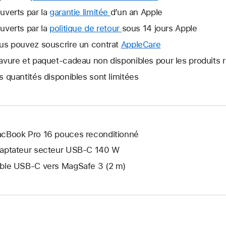
uverts par la
garantie limitée
Une
d’un an Apple
nouvelle
uverts par la
politique de retour
Une
sous 14 jours Apple
fenêtre
nouvelle
us pouvez souscrire un contrat
AppleCare
Une
s’ouvre.
fenêtre
nouvelle
avure et paquet-cadeau non disponibles pour les produits 
s’ouvre.
fenêtre
s quantités disponibles sont limitées
s’ouvre.
cBook Pro 16 pouces reconditionné
aptateur secteur USB-C 140 W
ble USB-C vers MagSafe 3 (2 m)