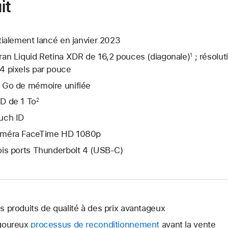
it
itialement lancé en janvier 2023
ran Liquid Retina XDR de 16,2 pouces (diagonale)
; résolut
1
4 pixels par pouce
 Go de mémoire unifiée
D de 1 To
2
uch ID
méra FaceTime HD 1080p
ois ports Thunderbolt 4 (USB-C)
s produits de qualité à des prix avantageux
goureux
processus de reconditionnement
avant la vente