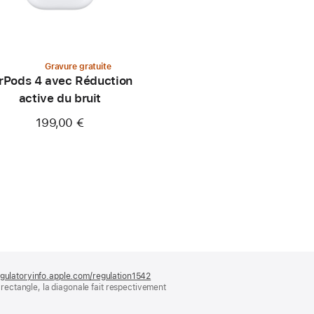
Gravure gratuite
rPods 4 avec Réduction
active du bruit
199,00 €
gulatoryinfo.apple.com/regulation1542
(s’ouvre
ectangle, la diagonale fait respectivement
dans
une
nouvelle