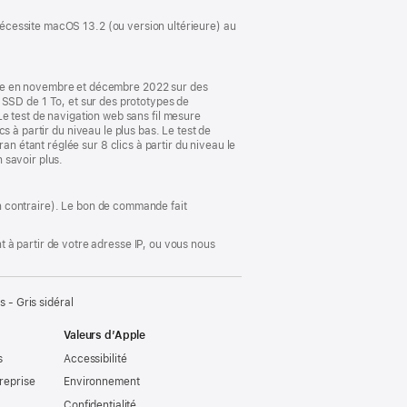
fenêtre)
 Nécessite macOS 13.2 (ou version ultérieure) au
ple en novembre et décembre 2022 sur des
SD de 1 To, et sur des prototypes de
test de navigation web sans fil mesure
cs à partir du niveau le plus bas. Le test de
an étant réglée sur 8 clics à partir du niveau le
n savoir plus.
ion contraire). Le bon de commande fait
 à partir de votre adresse IP, ou vous nous
- Gris sidéral
Valeurs d’Apple
s
Accessibilité
reprise
Environnement
Confidentialité