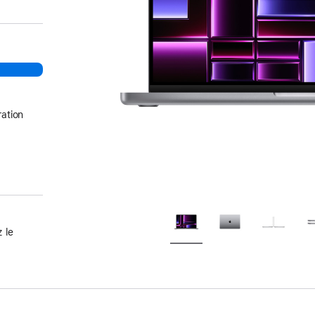
ation
 le