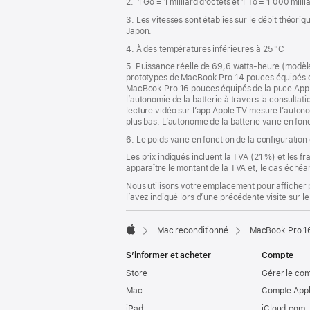
2. 1 Go = 1 milliard d’octets et 1 To = 1 000 mill
page
3. Les vitesses sont établies sur le débit théor
Japon.
4. À des températures inférieures à 25 °C
5. Puissance réelle de 69,6 watts-heure (modèl
prototypes de MacBook Pro 14 pouces équipés d
MacBook Pro 16 pouces équipés de la puce Appl
l’autonomie de la batterie à travers la consultatio
lecture vidéo sur l’app Apple TV mesure l’autonom
plus bas. L’autonomie de la batterie varie en fonc
6. Le poids varie en fonction de la configuration
Les prix indiqués incluent la TVA (21 %) et les f
apparaître le montant de la TVA et, le cas échéan
Nous utilisons votre emplacement pour afficher 
l’avez indiqué lors d’une précédente visite sur le
Mac reconditionné
MacBook Pro 16
Apple
S’informer et acheter
Compte
Store
Gérer le co
Mac
Compte Appl
iPad
iCloud.com