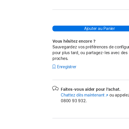
:
Ajouter au Panier
Vous hésitez encore ?
Sauvegardez vos préférences de configur
pour plus tard, ou partagez-les avec des
proches.
Enregistrer
Faites-vous aider pour l’achat.
Chattez dès maintenant
(s’ouvre
ou appelez
0800 93 932.
dans
une
nouvelle
fenêtre)