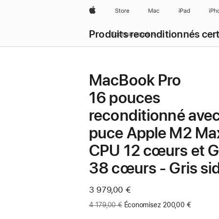
Apple
Store
Mac
iPad
iPh
Produits reconditionnés cert
Tout parcourir
MacBook Pro
16 pouces
reconditionné ave
puce Apple M2 Ma
CPU 12 cœurs et 
38 cœurs - Gris si
Maintenant
3 979,00 €
Ancien
4 179,00 €
Économisez 200,00 €
prix