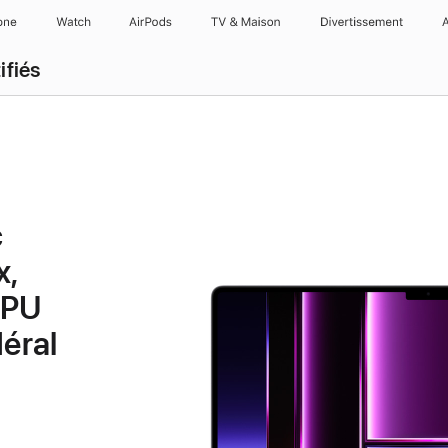
one
Watch
AirPods
TV & Maison
Divertissements
ifiés
c
x,
GPU
déral