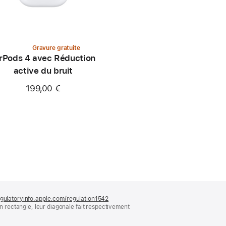
Gravure gratuite
rPods 4 avec Réduction
active du bruit
199,00 €
gulatoryinfo.apple.com/regulation1542
(s’ouvre
rectangle, leur diagonale fait respectivement
dans
une
nouvelle