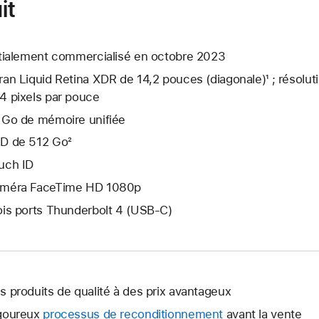
it
itialement commercialisé en octobre 2023
ran Liquid Retina XDR de 14,2 pouces (diagonale)¹ ; résolut
4 pixels par pouce
 Go de mémoire unifiée
D de 512 Go²
uch ID
méra FaceTime HD 1080p
ois ports Thunderbolt 4 (USB-C)
s produits de qualité à des prix avantageux
goureux
processus de reconditionnement
avant la vente