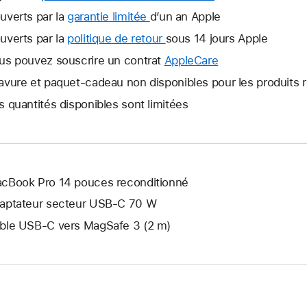
uverts par la
garantie limitée
Une
d’un an Apple
nouvelle
uverts par la
politique de retour
Une
sous 14 jours Apple
fenêtre
nouvelle
us pouvez souscrire un contrat
AppleCare
Une
s’ouvre.
fenêtre
nouvelle
avure et paquet-cadeau non disponibles pour les produits 
s’ouvre.
fenêtre
s quantités disponibles sont limitées
s’ouvre.
cBook Pro 14 pouces reconditionné
aptateur secteur USB‑C 70 W
ble USB-C vers MagSafe 3 (2 m)