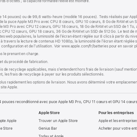
iards d’octets ; la capacité formatée réelle est moindre.
e 14 pouces) ou de 99,6 watts-heure (modèle 16 pouces). Tests réalisés par App
de la puce Apple M3 Pro avec CPU 8 cœurs, GPU 10 cœurs, 8 Go de RAM et un SS
le M3 Pro avec CPU 12 cœurs, GPU 18 cœurs, 18 Go de RAM et un SSD de 1 To, a
c CPU 12 cœurs, GPU 18 cœurs, 36 Go de RAM et un SSD de 512 Go. Le test de nav
ites web populaires, la luminosité de l’écran étant réglée sur 8 clics à partir du niv
à travers la lecture de contenus HD 1080p, la luminosité de l’écran étant réglée su
 configuration et de l’utilisation. Voir www.apple.com/fr/batteries pour en savoir p
ns le prenant en charge.
 et du procédé de fabrication.
rais de recyclage applicables, mais s’entendent hors frais de livraison (sauf ment
t, les frais de recyclage à payer sur les produits sélectionnés.
plus rapidement les options de livraison. Nous avons déterminé votre emplacement
 site Apple.
 pouces reconditionné avec puce Apple M3 Pro, CPU 11 cœurs et GPU 14 cœurs
Apple Store
Pour les entreprises
mpte Apple
Trouver un Apple Store
Apple et les entreprise
e Store
Genius Bar
Acheter pour votre ent
Today at Apple