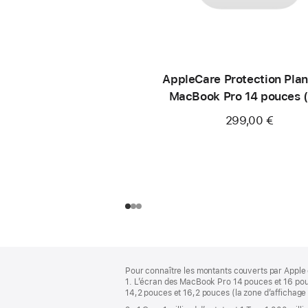
AppleCare Protection Plan
MacBook Pro 14 pouces 
299,00 €
Pied
Notes
Pour connaître les montants couverts par Apple 
de
de
1. L’écran des MacBook Pro 14 pouces et 16 pou
bas
page
14,2 pouces et 16,2 pouces (la zone d’affichage 
de