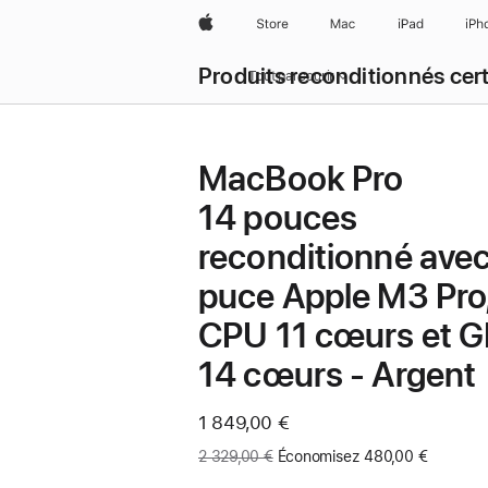
Apple
Store
Mac
iPad
iPh
Produits reconditionnés cert
Tout parcourir
MacBook Pro
14 pouces
reconditionné ave
puce Apple M3 Pro
CPU 11 cœurs et 
14 cœurs - Argent
Maintenant
1 849,00 €
Ancien
2 329,00 €
Économisez 480,00 €
prix