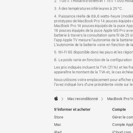
2. 1 Go = 1 milliard d’octets et 1 To = 1 000 mill
page
3. À des températures inférieures à 25 °C.
4. Puissance réelle de 69,6 watts-heure (modèl
prototypes de MacBook Pro 14 pouces équipés 
MacBook Pro 14 pouces équipés de la puce App
16 pouces équipés de la puce Apple M3 Pro ave
batterie à travers la consultation sans fil de 25 s
l’app Apple TV mesure l’autonomie de la batterie 
L’autonomie de la batterie varie en fonction de la
5. Wi-Fi 6E disponible dans les pays et les régio
6. Le poids varie en fonction de la configuration
Les prix indiqués incluent la TVA (21 %) et les f
apparaître le montant de la TVA et, le cas échéan
Nous utilisons votre emplacement pour afficher 
l’avez indiqué lors d’une précédente visite sur le
Mac reconditionné
MacBook Pro 14
Apple
S’informer et acheter
Compte
Store
Gérer le co
Mac
Compte Appl
iPad
iCloud.com