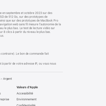
fenêtre)
le en septembre et octobre 2023 sur des
D de 512 Go, sur des prototypes de
insi que sur des prototypes de MacBook Pro
igation web sans fil mesure l’autonomie de la
eau le plus bas. Le test de lecture vidéo sur
r 8 clics à partir du niveau le plus bas.
lus.
ion contraire). Le bon de commande fait
 à partir de votre adresse IP, ou vous nous
 - Argent
Valeurs d’Apple
s
Accessibilité
reprise
Environnement
Confidentialité