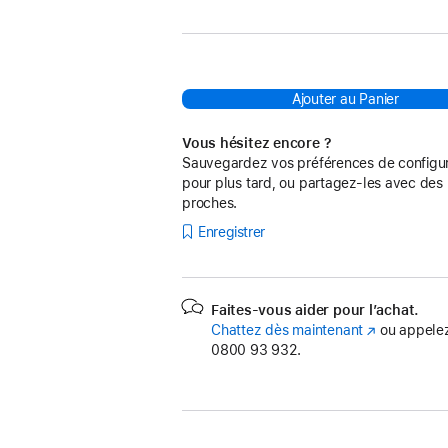
:
Ajouter au Panier
Vous hésitez encore ?
Sauvegardez vos préférences de configur
pour plus tard, ou partagez-les avec des
proches.
Enregistrer
Faites-vous aider pour l’achat.
Chattez dès maintenant
(s’ouvre
ou appelez
0800 93 932.
dans
une
nouvelle
fenêtre)