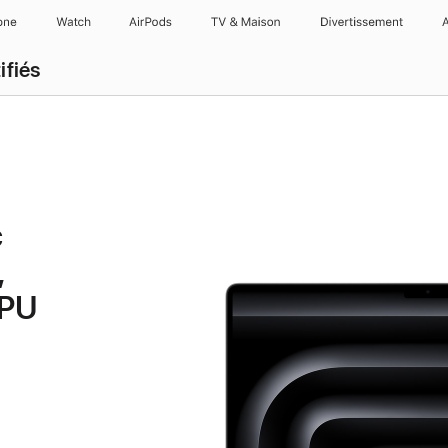
one
Watch
AirPods
TV & Maison
Divertissements
ifiés
c
,
GPU