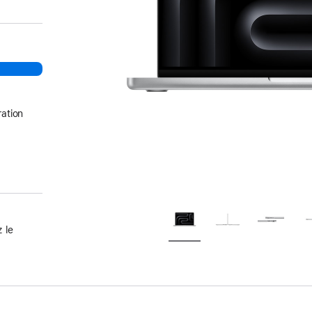
ation
 le