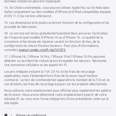
données cellulaires peuvent s’appliquer.
14. En Chine continentale, vous pouvez utiliser Apple Pay sur le Web dans
Safari uniquement sur des modèles d’iPhone et d’iPad compatibles équipés
d’iOS 11.2 (ou version ultérieure).
15. Les dimensions et le poids varient en fonction de la configuration et du
procédé de fabrication.
16. Le service est inclus gratuitement pendant deux ans avec l’activation
de n’importe quel modèle d’iPhone 14 ou d’iPhone 15. La qualité de la
connexion et les temps de réponse varient en fonction du lieu, de la
configuration du site et d’autres facteurs. Pour plus d’informations,
consultez
support.apple.com/fr-be/101573
.
17. L’iPhone 14, l’iPhone 14 Pro, l’iPhone 15 et l’iPhone 15 Pro peuvent
détecter un accident de voiture grave et appeler les secours. Nécessite
une connexion cellulaire ou les appels Wi‑Fi.
Les prix indiqués incluent la TVA (21 %) et les frais de recyclage
applicables, mais s’entendent hors frais de livraison (sauf mention
contraire). Le bon de commande fait apparaître le montant de la TVA et, le
cas échéant, les frais de recyclage à payer sur les produits sélectionnés.
Nous utilisons votre emplacement pour afficher plus rapidement les options
de livraison. Nous avons déterminé votre emplacement à partir de votre
adresse IP, ou vous nous l’avez indiqué lors d’une précédente visite sur le
site Apple.
iPhone reconditionné