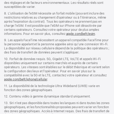
des réglages et de facteurs environnementaux. Les résultats réels sont
susceptibles de varier.
8. L’utilisation de l’eSIM nécessite un forfait mobile (pouvant inclure des
restrictions relatives au changement d’opérateur ou à l’itinérance, même
après l’expiration du contrat). Tous les opérateurs ne prennent pas en
charge l’eSIM. Il est possible que l’eSIM sur iPhone soit désactivée par
certains opérateurs. Consultez votre opérateur pour de plus amples
informations. Pour en savoir plus, consultez
apple.com/befr/esim
.
9. Les appels FaceTime nécessitent un appareil compatible FaceTime pour
la personne appelant et la personne appelée ainsi qu’une connexion Wi‑Fi.
La disponibilité sur réseau cellulaire dépend de la politique des opérateurs ;
des frais de transfert de données peuvent s’appliquer.
10. Forfait de données requis. 5G, Gigabit LTE, VoLTE et appels Wi‑Fi
disponibles uniquement sur certains marchés et auprès de certains
opérateurs. Les vitesses sont établies sur le débit théorique et varient selon
la configuration des lieux et l’opérateur. Pour en savoir plus sur la
compatibilité avec la 5G et la LTE, contactez votre opérateur et consultez
apple.com/befr/iphone/cellular
.
11. La disponibilité de la technologie Ultra Wideband (UWB) varie en
fonction des zones géographiques.
12. Contenu vidéo à gamme dynamique standard uniquement.
13. Siri n’est pas disponible dans toutes les langues ni dans toutes les zones
géographiques, et les fonctionnalités proposées peuvent varier en fonction
des zones géographiques. Accès à Internet requis. Des frais de transfert de