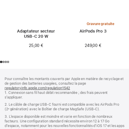
Gravure gratuite
Adaptateur secteur
AirPods Pro 3
USB‑C 20 W
249,00 €
25,00 €
Pied
Notes
Pour connaître les montants couverts par Apple en matière de recyclage et
de
de
de gestion des batteries usagées, consultez la page
bas
page
regulatoryinfo.apple.com/regulation1542
(s’ouvre
de
1. Connexion sans fil haut débit recommandée ; des frais peuvent
dans
page
s’appliquer.
une
nouvelle
2. Le câble de charge USB‑C fourni est compatible avec les AirPods Pro
fenêtre)
(2ᵉ génération) avec le Boîtier de charge MagSafe (USB‑C).
3. L’espace disponible est moindre et varie en fonction de nombreux
facteurs. Une configuration standard nécessite environ 12 à 17 Go
d’espace, notamment pour les nouvelles fonctionnalités d’iOS 17 et les apps