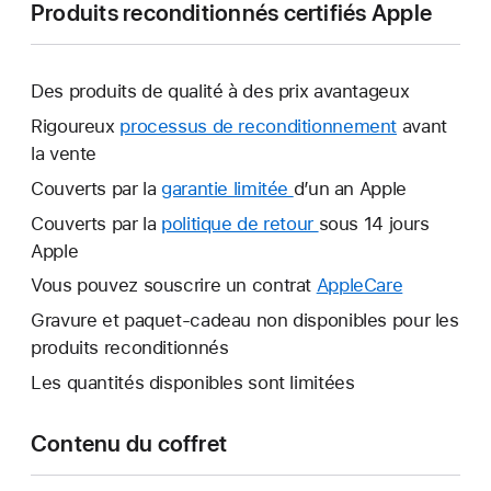
Produits reconditionnés certifiés Apple
Des produits de qualité à des prix avantageux
Rigoureux
processus de reconditionnement
avant
la vente
Couverts par la
garantie limitée
Une
d’un an Apple
nouvelle
Couverts par la
politique de retour
Une
sous 14 jours
fenêtre
Apple
nouvelle
s’ouvre.
fenêtre
Vous pouvez souscrire un contrat
AppleCare
Une
s’ouvre.
nouvelle
Gravure et paquet-cadeau non disponibles pour les
fenêtre
produits reconditionnés
s’ouvre.
Les quantités disponibles sont limitées
Contenu du coffret