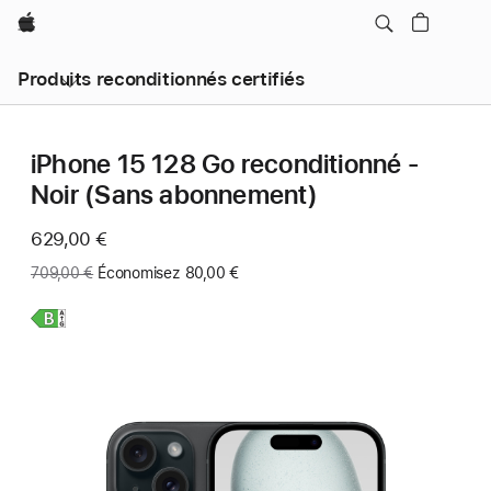
Apple
Produits reconditionnés certifiés
iPhone 15 128 Go reconditionné -
Noir (Sans abonnement)
Maintenant
629,00 €
Ancien
709,00 €
Économisez 80,00 €
prix
:
En
savoir
plus,