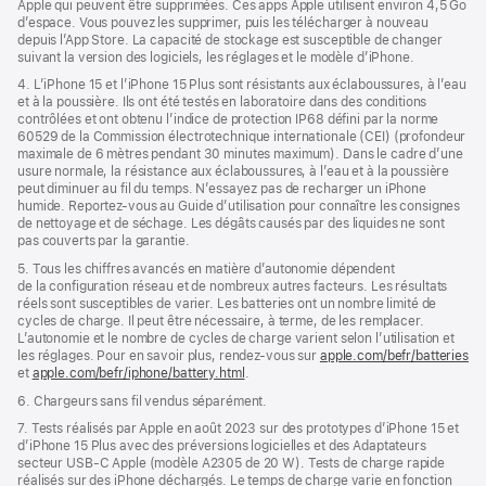
Apple qui peuvent être supprimées. Ces apps Apple utilisent environ 4,5 Go
d’espace. Vous pouvez les supprimer, puis les télécharger à nouveau
depuis l’App Store. La capacité de stockage est susceptible de changer
suivant la version des logiciels, les réglages et le modèle d’iPhone.
4. L’iPhone 15 et l’iPhone 15 Plus sont résistants aux éclaboussures, à l’eau
et à la poussière. Ils ont été testés en laboratoire dans des conditions
contrôlées et ont obtenu l’indice de protection IP68 défini par la norme
60529 de la Commission électrotechnique internationale (CEI) (profondeur
maximale de 6 mètres pendant 30 minutes maximum). Dans le cadre d’une
usure normale, la résistance aux éclaboussures, à l’eau et à la poussière
peut diminuer au fil du temps. N’essayez pas de recharger un iPhone
humide. Reportez‑vous au Guide d’utilisation pour connaître les consignes
de nettoyage et de séchage. Les dégâts causés par des liquides ne sont
pas couverts par la garantie.
5. Tous les chiffres avancés en matière d’autonomie dépendent
de la configuration réseau et de nombreux autres facteurs. Les résultats
réels sont susceptibles de varier. Les batteries ont un nombre limité de
cycles de charge. Il peut être nécessaire, à terme, de les remplacer.
L’autonomie et le nombre de cycles de charge varient selon l’utilisation et
les réglages. Pour en savoir plus, rendez-vous sur
apple.com/befr/batteries
et
apple.com/befr/iphone/battery.html
.
6. Chargeurs sans fil vendus séparément.
7. Tests réalisés par Apple en août 2023 sur des prototypes d’iPhone 15 et
d’iPhone 15 Plus avec des préversions logicielles et des Adaptateurs
secteur USB‑C Apple (modèle A2305 de 20 W). Tests de charge rapide
réalisés sur des iPhone déchargés. Le temps de charge varie en fonction