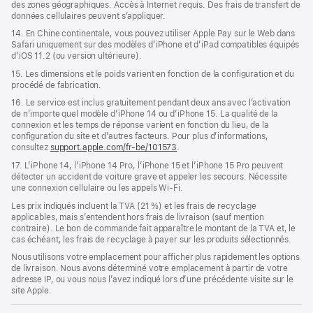
des zones géographiques. Accès à Internet requis. Des frais de transfert de
données cellulaires peuvent s’appliquer.
14. En Chine continentale, vous pouvez utiliser Apple Pay sur le Web dans
Safari uniquement sur des modèles d’iPhone et d’iPad compatibles équipés
d’iOS 11.2 (ou version ultérieure).
15. Les dimensions et le poids varient en fonction de la configuration et du
procédé de fabrication.
16. Le service est inclus gratuitement pendant deux ans avec l’activation
de n’importe quel modèle d’iPhone 14 ou d’iPhone 15. La qualité de la
connexion et les temps de réponse varient en fonction du lieu, de la
configuration du site et d’autres facteurs. Pour plus d’informations,
consultez
support.apple.com/fr-be/101573
.
17. L’iPhone 14, l’iPhone 14 Pro, l’iPhone 15 et l’iPhone 15 Pro peuvent
détecter un accident de voiture grave et appeler les secours. Nécessite
une connexion cellulaire ou les appels Wi‑Fi.
Les prix indiqués incluent la TVA (21 %) et les frais de recyclage
applicables, mais s’entendent hors frais de livraison (sauf mention
contraire). Le bon de commande fait apparaître le montant de la TVA et, le
cas échéant, les frais de recyclage à payer sur les produits sélectionnés.
Nous utilisons votre emplacement pour afficher plus rapidement les options
de livraison. Nous avons déterminé votre emplacement à partir de votre
adresse IP, ou vous nous l’avez indiqué lors d’une précédente visite sur le
site Apple.