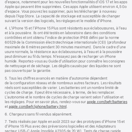
d’espace, notamment pour les nouvelles fonctionnalités d’iOS 17 et les apps
Apple qui peuvent être supprimées. Ces apps Apple utilisent environ 4,5 Go
d’espace. Vous pouvez les supprimer, puis les télécharger à nouveau
depuis l’App Store. La capacité de stockage est susceptible de changer
suivant la version des logiciels, les réglages et le modèle d’iPhone.
4. L’iPhone 15 et l’iPhone 15 Plus sont résistants aux éclaboussures, à l’eau
et à la poussière. Ils ont été testés en laboratoire dans des conditions
contrôlées et ont obtenu l’indice de protection IP68 défini par la norme
60529 de la Commission électrotechnique internationale (CEI) (profondeur
maximale de 6 mètres pendant 30 minutes maximum). Dans le cadre d’une
usure normale, la résistance aux éclaboussures, à l’eau et à la poussière
peut diminuer au fil du temps. N’essayez pas de recharger un iPhone
humide. Reportez‑vous au Guide d’utilisation pour connaître les consignes
de nettoyage et de séchage. Les dégâts causés par des liquides ne sont
pas couverts par la garantie.
5. Tous les chiffres avancés en matière d’autonomie dépendent
de la configuration réseau et de nombreux autres facteurs. Les résultats
réels sont susceptibles de varier. Les batteries ont un nombre limité de
cycles de charge. Il peut être nécessaire, à terme, de les remplacer.
L’autonomie et le nombre de cycles de charge varient selon l’utilisation et
les réglages. Pour en savoir plus, rendez-vous sur
apple.com/befr/batteries
et
apple.com/befr/iphone/battery.html
.
6. Chargeurs sans fil vendus séparément.
7. Tests réalisés par Apple en août 2023 sur des prototypes d’iPhone 15 et
d’iPhone 15 Plus avec des préversions logicielles et des Adaptateurs
secteur USB‑C Apple (modèle A2305 de 20 W). Tests de charge rapide