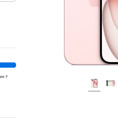
ion ?