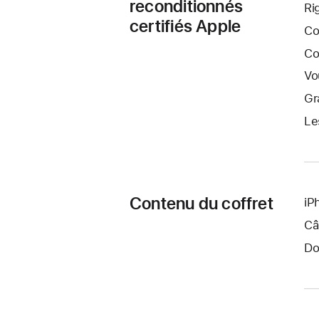
reconditionnés
Ri
certifiés Apple
Co
Co
Vo
Gr
Le
Contenu du coffret
iP
Câ
Do