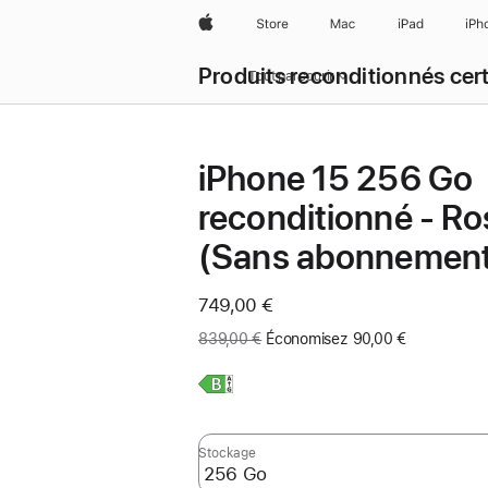
Apple
Store
Mac
iPad
iPh
Produits reconditionnés cert
Tout parcourir
iPhone 15 256 Go
reconditionné - Ro
(Sans abonnemen
Maintenant
749,00 €
Ancien
839,00 €
Économisez 90,00 €
prix
:
En
savoir
plus,
Stockage