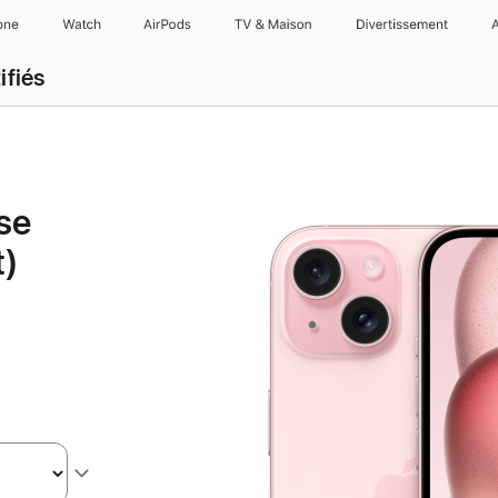
one
Watch
AirPods
TV & Maison
Divertissements
ifiés
se
t)