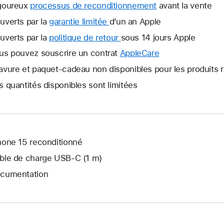
goureux
processus de reconditionnement
avant la vente
uverts par la
garantie limitée
Une
d’un an Apple
nouvelle
uverts par la
politique de retour
Une
sous 14 jours Apple
fenêtre
nouvelle
us pouvez souscrire un contrat
AppleCare
Une
s’ouvre.
fenêtre
nouvelle
avure et paquet-cadeau non disponibles pour les produits 
s’ouvre.
fenêtre
s quantités disponibles sont limitées
s’ouvre.
hone 15 reconditionné
ble de charge USB‑C (1 m)
cumentation