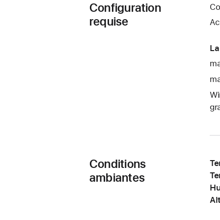
Configuration
Co
requise
Ac
La
ma
ma
Wi
gr
Conditions
Te
ambiantes
Te
Hu
Al