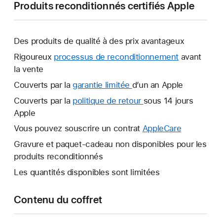
Produits reconditionnés certifiés Apple
Des produits de qualité à des prix avantageux
Rigoureux
processus de reconditionnement
avant
la vente
Couverts par la
garantie limitée
Une
d’un an Apple
nouvelle
Couverts par la
politique de retour
Une
sous 14 jours
fenêtre
Apple
nouvelle
s’ouvre.
fenêtre
Vous pouvez souscrire un contrat
AppleCare
Une
s’ouvre.
nouvelle
Gravure et paquet-cadeau non disponibles pour les
fenêtre
produits reconditionnés
s’ouvre.
Les quantités disponibles sont limitées
Contenu du coffret