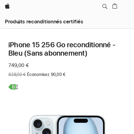
Apple
Produits reconditionnés certifiés
iPhone 15 256 Go reconditionné -
Bleu (Sans abonnement)
Maintenant
749,00 €
Ancien
839,00 €
Économisez 90,00 €
prix
:
En
savoir
plus,