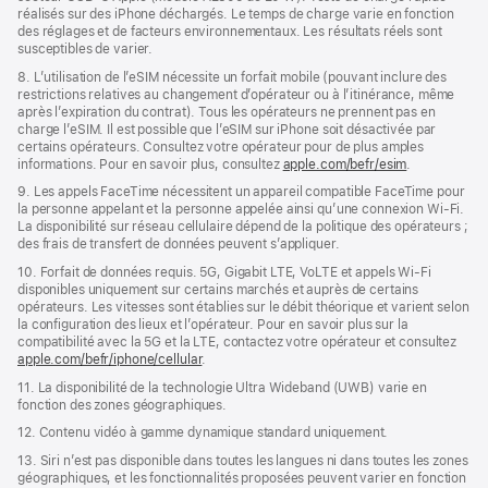
réalisés sur des iPhone déchargés. Le temps de charge varie en fonction
des réglages et de facteurs environnementaux. Les résultats réels sont
susceptibles de varier.
8. L’utilisation de l’eSIM nécessite un forfait mobile (pouvant inclure des
restrictions relatives au changement d’opérateur ou à l’itinérance, même
après l’expiration du contrat). Tous les opérateurs ne prennent pas en
charge l’eSIM. Il est possible que l’eSIM sur iPhone soit désactivée par
certains opérateurs. Consultez votre opérateur pour de plus amples
informations. Pour en savoir plus, consultez
apple.com/befr/esim
.
9. Les appels FaceTime nécessitent un appareil compatible FaceTime pour
la personne appelant et la personne appelée ainsi qu’une connexion Wi‑Fi.
La disponibilité sur réseau cellulaire dépend de la politique des opérateurs ;
des frais de transfert de données peuvent s’appliquer.
10. Forfait de données requis. 5G, Gigabit LTE, VoLTE et appels Wi‑Fi
disponibles uniquement sur certains marchés et auprès de certains
opérateurs. Les vitesses sont établies sur le débit théorique et varient selon
la configuration des lieux et l’opérateur. Pour en savoir plus sur la
compatibilité avec la 5G et la LTE, contactez votre opérateur et consultez
apple.com/befr/iphone/cellular
.
11. La disponibilité de la technologie Ultra Wideband (UWB) varie en
fonction des zones géographiques.
12. Contenu vidéo à gamme dynamique standard uniquement.
13. Siri n’est pas disponible dans toutes les langues ni dans toutes les zones
géographiques, et les fonctionnalités proposées peuvent varier en fonction