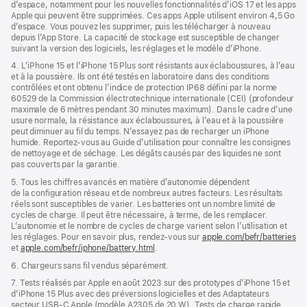
d’espace, notamment pour les nouvelles fonctionnalités d’iOS 17 et les apps
Apple qui peuvent être supprimées. Ces apps Apple utilisent environ 4,5 Go
d’espace. Vous pouvez les supprimer, puis les télécharger à nouveau
depuis l’App Store. La capacité de stockage est susceptible de changer
suivant la version des logiciels, les réglages et le modèle d’iPhone.
4. L’iPhone 15 et l’iPhone 15 Plus sont résistants aux éclaboussures, à l’eau
et à la poussière. Ils ont été testés en laboratoire dans des conditions
contrôlées et ont obtenu l’indice de protection IP68 défini par la norme
60529 de la Commission électrotechnique internationale (CEI) (profondeur
maximale de 6 mètres pendant 30 minutes maximum). Dans le cadre d’une
usure normale, la résistance aux éclaboussures, à l’eau et à la poussière
peut diminuer au fil du temps. N’essayez pas de recharger un iPhone
humide. Reportez‑vous au Guide d’utilisation pour connaître les consignes
de nettoyage et de séchage. Les dégâts causés par des liquides ne sont
pas couverts par la garantie.
5. Tous les chiffres avancés en matière d’autonomie dépendent
de la configuration réseau et de nombreux autres facteurs. Les résultats
réels sont susceptibles de varier. Les batteries ont un nombre limité de
cycles de charge. Il peut être nécessaire, à terme, de les remplacer.
L’autonomie et le nombre de cycles de charge varient selon l’utilisation et
les réglages. Pour en savoir plus, rendez-vous sur
apple.com/befr/batteries
et
apple.com/befr/iphone/battery.html
.
6. Chargeurs sans fil vendus séparément.
7. Tests réalisés par Apple en août 2023 sur des prototypes d’iPhone 15 et
d’iPhone 15 Plus avec des préversions logicielles et des Adaptateurs
secteur USB‑C Apple (modèle A2305 de 20 W). Tests de charge rapide