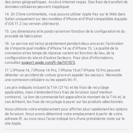
des zones géographiques. Accès à Internet requis. Des frais de transfert de
données cellulaires peuvent s’appliquer.
14. En Chine continentale, vous pouvez utiliser Apple Pay sur le Web dans
Safari uniquement sur des modèles d’iPhone et d’iPad compatibles équipés
d’iOS 11.2 (ou version ultérieure).
15. Les dimensions et le poids varient en fonction de la configuration et du
procédé de fabrication.
16. Le service est inclus gratuitement pendant deux ans avec l’activation
de n’importe quel modèle d’iPhone 14 ou d’iPhone 15. La qualité de la
connexion et les temps de réponse varient en fonction du lieu, de la
configuration du site et d’autres facteurs. Pour plus d’informations,
consultez
support.apple.com/fr-be/101573
.
17. L’iPhone 14, l’iPhone 14 Pro, l’iPhone 15 et l’iPhone 15 Pro peuvent
détecter un accident de voiture grave et appeler les secours. Nécessite
une connexion cellulaire ou les appels Wi‑Fi.
Les prix indiqués incluent la TVA (21 %) et les frais de recyclage
applicables, mais s’entendent hors frais de livraison (sauf mention
contraire). Le bon de commande fait apparaître le montant de la TVA et, le
cas échéant, les frais de recyclage à payer sur les produits sélectionnés.
Nous utilisons votre emplacement pour afficher plus rapidement les options
de livraison. Nous avons déterminé votre emplacement à partir de votre
adresse IP, ou vous nous l’avez indiqué lors d’une précédente visite sur le
site Apple.