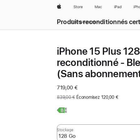
Apple
Store
Mac
iPad
iPh
Produits reconditionnés cert
Tout parcourir
iPhone 15 Plus 12
reconditionné - Bl
(Sans abonnemen
Maintenant
719,00 €
Ancien
839,00 €
Économisez 120,00 €
prix
:
En
savoir
plus,
Stockage