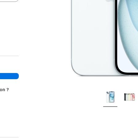
ion ?