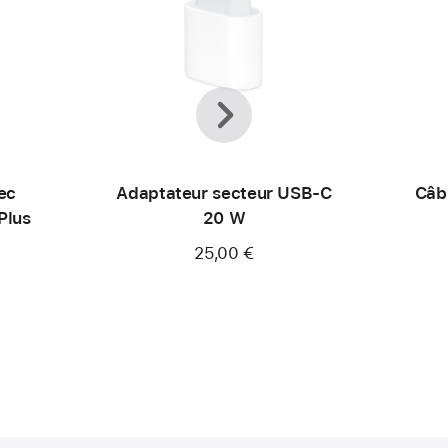
Précédent
Suivant
ec
Adaptateur secteur USB‑C
Câb
Plus
20 W
25,00 €