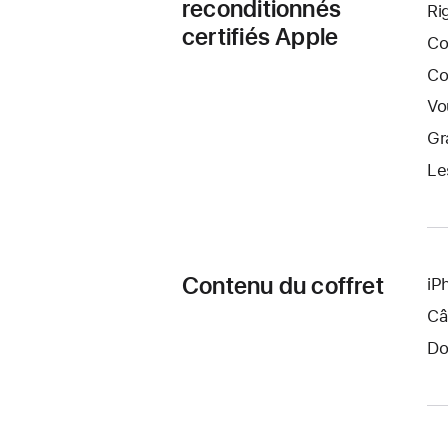
reconditionnés
Ri
certifiés Apple
Co
Co
Vo
Gr
Le
Contenu du coffret
iP
Câ
Do