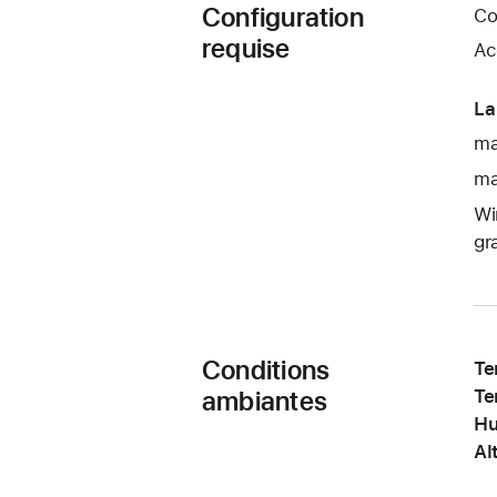
Configuration
Co
requise
Ac
La
ma
ma
Wi
gr
Conditions
Te
ambiantes
Te
Hu
Al