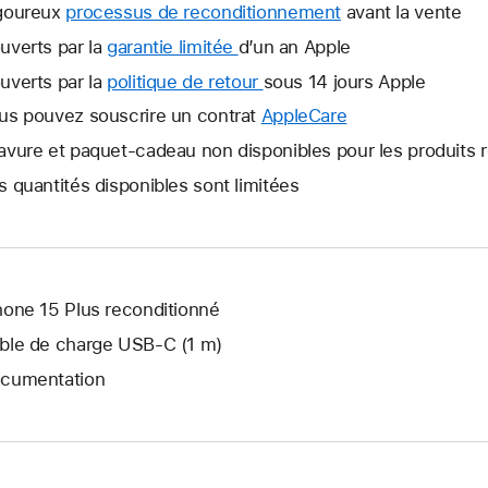
goureux
processus de reconditionnement
avant la vente
uverts par la
garantie limitée
Une
d’un an Apple
nouvelle
uverts par la
politique de retour
Une
sous 14 jours Apple
fenêtre
nouvelle
us pouvez souscrire un contrat
AppleCare
Une
s’ouvre.
fenêtre
nouvelle
avure et paquet-cadeau non disponibles pour les produits 
s’ouvre.
fenêtre
s quantités disponibles sont limitées
s’ouvre.
hone 15 Plus reconditionné
ble de charge USB‑C (1 m)
cumentation