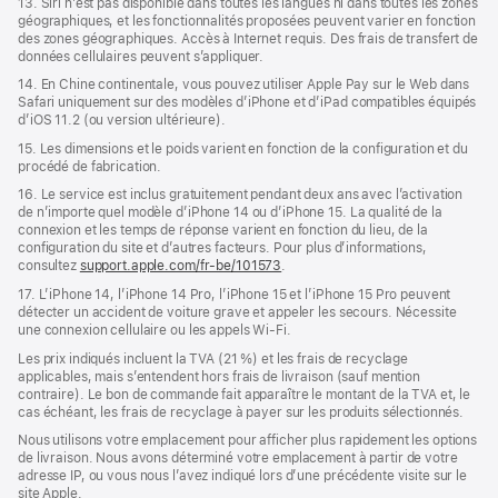
13. Siri n’est pas disponible dans toutes les langues ni dans toutes les zones
géographiques, et les fonctionnalités proposées peuvent varier en fonction
des zones géographiques. Accès à Internet requis. Des frais de transfert de
données cellulaires peuvent s’appliquer.
14. En Chine continentale, vous pouvez utiliser Apple Pay sur le Web dans
Safari uniquement sur des modèles d’iPhone et d’iPad compatibles équipés
d’iOS 11.2 (ou version ultérieure).
15. Les dimensions et le poids varient en fonction de la configuration et du
procédé de fabrication.
16. Le service est inclus gratuitement pendant deux ans avec l’activation
de n’importe quel modèle d’iPhone 14 ou d’iPhone 15. La qualité de la
connexion et les temps de réponse varient en fonction du lieu, de la
configuration du site et d’autres facteurs. Pour plus d’informations,
consultez
support.apple.com/fr-be/101573
.
17. L’iPhone 14, l’iPhone 14 Pro, l’iPhone 15 et l’iPhone 15 Pro peuvent
détecter un accident de voiture grave et appeler les secours. Nécessite
une connexion cellulaire ou les appels Wi‑Fi.
Les prix indiqués incluent la TVA (21 %) et les frais de recyclage
applicables, mais s’entendent hors frais de livraison (sauf mention
contraire). Le bon de commande fait apparaître le montant de la TVA et, le
cas échéant, les frais de recyclage à payer sur les produits sélectionnés.
Nous utilisons votre emplacement pour afficher plus rapidement les options
de livraison. Nous avons déterminé votre emplacement à partir de votre
adresse IP, ou vous nous l’avez indiqué lors d’une précédente visite sur le
site Apple.