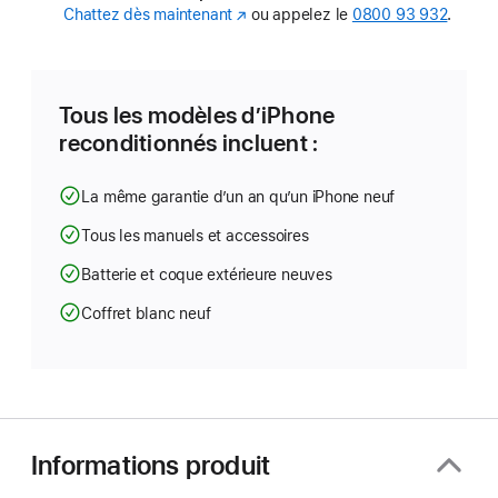
Chattez dès maintenant
(s’ouvre
ou appelez le
0800 93 932
.
dans
une
nouvelle
fenêtre)
Tous les modèles d’iPhone
reconditionnés incluent :
La même garantie d’un an qu’un iPhone neuf
Tous les manuels et accessoires
Batterie et coque extérieure neuves
Coffret blanc neuf
Informations produit