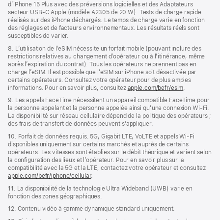
d’iPhone 15 Plus avec des préversions logicielles et des Adaptateurs
secteur USB‑C Apple (modèle A2305 de 20 W). Tests de charge rapide
réalisés sur des iPhone déchargés. Le temps de charge varie en fonction
des réglages et de facteurs environnementaux. Les résultats réels sont
susceptibles de varier.
8. L’utilisation de l’eSIM nécessite un forfait mobile (pouvant inclure des
restrictions relatives au changement d’opérateur ou à l’itinérance, même
après l’expiration du contrat). Tous les opérateurs ne prennent pas en
charge l’eSIM. Il est possible que l’eSIM sur iPhone soit désactivée par
certains opérateurs. Consultez votre opérateur pour de plus amples
informations. Pour en savoir plus, consultez
apple.com/befr/esim
.
9. Les appels FaceTime nécessitent un appareil compatible FaceTime pour
la personne appelant et la personne appelée ainsi qu’une connexion Wi‑Fi.
La disponibilité sur réseau cellulaire dépend de la politique des opérateurs ;
des frais de transfert de données peuvent s’appliquer.
10. Forfait de données requis. 5G, Gigabit LTE, VoLTE et appels Wi‑Fi
disponibles uniquement sur certains marchés et auprès de certains
opérateurs. Les vitesses sont établies sur le débit théorique et varient selon
la configuration des lieux et l’opérateur. Pour en savoir plus sur la
compatibilité avec la 5G et la LTE, contactez votre opérateur et consultez
apple.com/befr/iphone/cellular
.
11. La disponibilité de la technologie Ultra Wideband (UWB) varie en
fonction des zones géographiques.
12. Contenu vidéo à gamme dynamique standard uniquement.