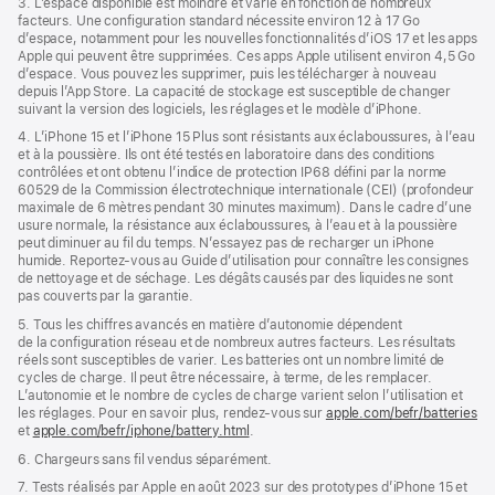
3. L’espace disponible est moindre et varie en fonction de nombreux
facteurs. Une configuration standard nécessite environ 12 à 17 Go
d’espace, notamment pour les nouvelles fonctionnalités d’iOS 17 et les apps
Apple qui peuvent être supprimées. Ces apps Apple utilisent environ 4,5 Go
d’espace. Vous pouvez les supprimer, puis les télécharger à nouveau
depuis l’App Store. La capacité de stockage est susceptible de changer
suivant la version des logiciels, les réglages et le modèle d’iPhone.
4. L’iPhone 15 et l’iPhone 15 Plus sont résistants aux éclaboussures, à l’eau
et à la poussière. Ils ont été testés en laboratoire dans des conditions
contrôlées et ont obtenu l’indice de protection IP68 défini par la norme
60529 de la Commission électrotechnique internationale (CEI) (profondeur
maximale de 6 mètres pendant 30 minutes maximum). Dans le cadre d’une
usure normale, la résistance aux éclaboussures, à l’eau et à la poussière
peut diminuer au fil du temps. N’essayez pas de recharger un iPhone
humide. Reportez‑vous au Guide d’utilisation pour connaître les consignes
de nettoyage et de séchage. Les dégâts causés par des liquides ne sont
pas couverts par la garantie.
5. Tous les chiffres avancés en matière d’autonomie dépendent
de la configuration réseau et de nombreux autres facteurs. Les résultats
réels sont susceptibles de varier. Les batteries ont un nombre limité de
cycles de charge. Il peut être nécessaire, à terme, de les remplacer.
L’autonomie et le nombre de cycles de charge varient selon l’utilisation et
les réglages. Pour en savoir plus, rendez-vous sur
apple.com/befr/batteries
et
apple.com/befr/iphone/battery.html
.
6. Chargeurs sans fil vendus séparément.
7. Tests réalisés par Apple en août 2023 sur des prototypes d’iPhone 15 et