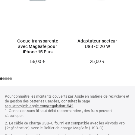
Coque transparente
Adaptateur secteur
avec MagSafe pour
USB‑C 20 W
iPhone 15 Plus
25,00 €
59,00 €
Pied
Notes
Pour connaître les montants couverts par Apple en matière de recyclage et
de
de
de gestion des batteries usagées, consultez la page
bas
page
regulatoryinfo.apple.com/regulation1542
(s’ouvre
de
1. Connexion sans fil haut débit recommandée ; des frais peuvent
dans
page
s’appliquer.
une
nouvelle
2. Le câble de charge USB‑C fourni est compatible avec les AirPods Pro
fenêtre)
(2ᵉ génération) avec le Boîtier de charge MagSafe (USB‑C).