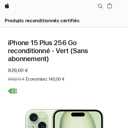
Apple
Produits reconditionnés certifiés
iPhone 15 Plus 256 Go
reconditionné - Vert (Sans
abonnement)
Maintenant
829,00 €
Ancien
969,00 €
Économisez 140,00 €
prix
:
En
savoir
plus,