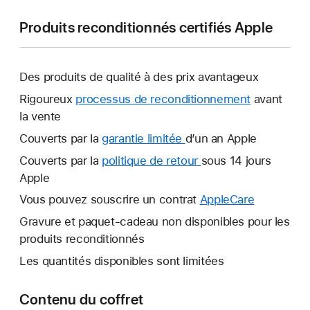
Produits reconditionnés certifiés Apple
Des produits de qualité à des prix avantageux
Rigoureux
processus de reconditionnement
avant
la vente
Couverts par la
garantie limitée
Une
d’un an Apple
nouvelle
Couverts par la
politique de retour
Une
sous 14 jours
fenêtre
Apple
nouvelle
s’ouvre.
fenêtre
Vous pouvez souscrire un contrat
AppleCare
Une
s’ouvre.
nouvelle
Gravure et paquet-cadeau non disponibles pour les
fenêtre
produits reconditionnés
s’ouvre.
Les quantités disponibles sont limitées
Contenu du coffret