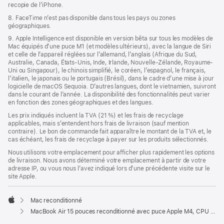
recopie de l’iPhone.
8. FaceTime n’est pas disponible dans tous les pays ou zones
géographiques.
9. Apple Intelligence est disponible en version bêta sur tous les modèles de
Mac équipés d’une puce M1 (et modèles ultérieurs), avec la langue de Siri
et celle de l’appareil réglées sur l’allemand, l’anglais (Afrique du Sud,
Australie, Canada, États-Unis, Inde, Irlande, Nouvelle-Zélande, Royaume-
Uni ou Singapour), le chinois simplifié, le coréen, l’espagnol, le français,
l’italien, le japonais ou le portugais (Brésil), dans le cadre d’une mise à jour
logicielle de macOS Sequoia. D’autres langues, dont le vietnamien, suivront
dans le courant de l’année. La disponibilité des fonctionnalités peut varier
en fonction des zones géographiques et des langues.
Les prix indiqués incluent la TVA (21 %) et les frais de recyclage
applicables, mais s’entendent hors frais de livraison (sauf mention
contraire). Le bon de commande fait apparaître le montant de la TVA et, le
cas échéant, les frais de recyclage à payer sur les produits sélectionnés.
Nous utilisons votre emplacement pour afficher plus rapidement les options
de livraison. Nous avons déterminé votre emplacement à partir de votre
adresse IP, ou vous nous l’avez indiqué lors d’une précédente visite sur le
site Apple.
Mac reconditionné
Apple
MacBook Air 15 pouces reconditionné avec puce Apple M4, CPU 10 cœurs et GPU 10 cœurs – Argent