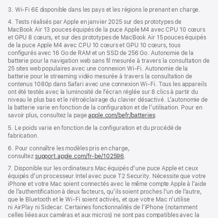
3. Wi-Fi 6E disponible dans les pays et les régions le prenant en charge.
4. Tests réalisés par Apple en janvier 2025 sur des prototypes de
MacBook Air 13 pouces équipés de la puce Apple M4 avec CPU 10 cœurs
et GPU 8 cœurs, et sur des prototypes de MacBook Air 15 pouces équipés
de la puce Apple M4 avec CPU 10 cœurs et GPU 10 cœurs, tous
configurés avec 16 Go de RAM et un SSD de 256 Go. Autonomie de la
batterie pour la navigation web sans fil mesurée à travers la consultation de
25 sites web populaires avec une connexion Wi-Fi. Autonomie de la
batterie pour le streaming vidéo mesurée à travers la consultation de
contenus 1080p dans Safari avec une connexion Wi-Fi. Tous les appareils
ont été testés avec la luminosité de l’écran réglée sur 8 clics à partir du
niveau le plus bas et le rétroéclairage du clavier désactivé. L’autonomie de
la batterie varie en fonction de la configuration et de l’utilisation. Pour en
savoir plus, consultez la page
apple.com/befr/batteries
.
5. Le poids varie en fonction de la configuration et du procédé de
fabrication.
6. Pour connaître les modèles pris en charge,
consultez
support.apple.com/fr-be/102596
.
7. Disponible sur les ordinateurs Mac équipés d’une puce Apple et ceux
équipés d’un processeur Intel avec puce T2 Security. Nécessite que votre
iPhone et votre Mac soient connectés avec le même compte Apple à l’aide
de l’authentification à deux facteurs, qu’ils soient proches l’un de l’autre,
que le Bluetooth et le Wi-Fi soient activés, et que votre Mac n’utilise
ni AirPlay ni Sidecar. Certaines fonctionnalités de l’iPhone (notamment
celles liées aux caméras et aux micros) ne sont pas compatibles avec la