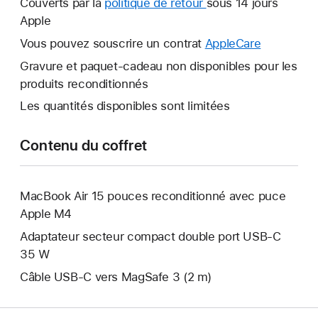
Couverts par la
politique de retour
Une
sous 14 jours
fenêtre
Apple
nouvelle
s’ouvre.
fenêtre
Vous pouvez souscrire un contrat
AppleCare
Une
s’ouvre.
nouvelle
Gravure et paquet-cadeau non disponibles pour les
fenêtre
produits reconditionnés
s’ouvre.
Les quantités disponibles sont limitées
Contenu du coffret
MacBook Air 15 pouces reconditionné avec puce
Apple M4
Adaptateur secteur compact double port USB-C
35 W
Câble USB-C vers MagSafe 3 (2 m)