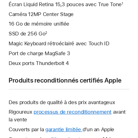
Écran Liquid Retina 15,3 pouces avec True Tone
1
Caméra 12MP Center Stage
16 Go de mémoire unifiée
SSD de 256 Go
2
Magic Keyboard rétroéclairé avec Touch ID
Port de charge MagSafe 3
Deux ports Thunderbolt 4
Produits reconditionnés certifiés Apple
Des produits de qualité à des prix avantageux
Rigoureux
processus de reconditionnement
avant
la vente
Couverts par la
garantie limitée
Une
d’un an Apple
nouvelle