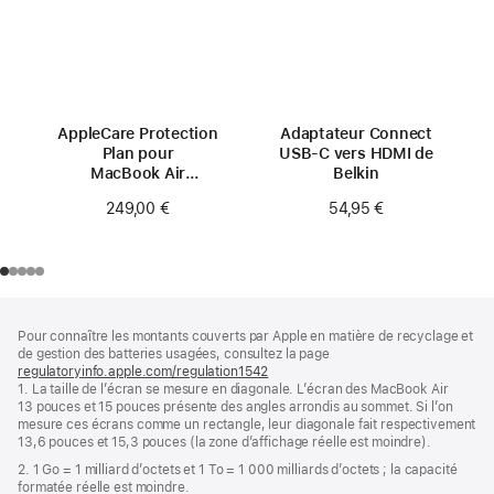
AppleCare Protection
Adaptateur Connect
Plan pour
USB-C vers HDMI de
MacBook Air
Belkin
15 pouces (M4)
249,00 €
54,95 €
Pied
Notes
Pour connaître les montants couverts par Apple en matière de recyclage et
de
de
de gestion des batteries usagées, consultez la page
bas
page
regulatoryinfo.apple.com/regulation1542
(s’ouvre
de
1. La taille de l’écran se mesure en diagonale. L’écran des MacBook Air
dans
page
13 pouces et 15 pouces présente des angles arrondis au sommet. Si l’on
une
mesure ces écrans comme un rectangle, leur diagonale fait respectivement
nouvelle
13,6 pouces et 15,3 pouces (la zone d’affichage réelle est moindre).
fenêtre)
2. 1 Go = 1 milliard d’octets et 1 To = 1 000 milliards d’octets ; la capacité
formatée réelle est moindre.