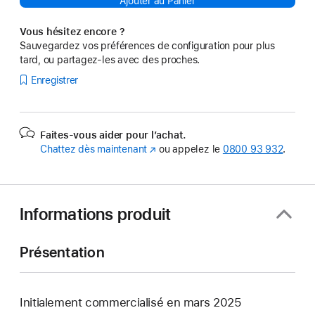
Ajouter au Panier
Vous hésitez encore ?
Sauvegardez vos préférences de configuration pour plus
tard, ou partagez-les avec des proches.
Enregistrer
Faites-vous aider pour l’achat.
Chattez dès maintenant
(s’ouvre
ou appelez le
0800 93 932
.
dans
une
nouvelle
fenêtre)
Informations produit
Présentation
Initialement commercialisé en mars 2025