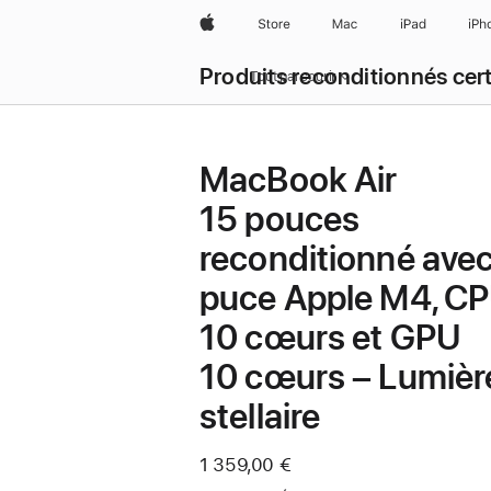
Apple
Store
Mac
iPad
iPh
Produits reconditionnés cert
Tout parcourir
MacBook Air
15 pouces
reconditionné ave
puce Apple M4, C
10 cœurs et GPU
10 cœurs – Lumièr
stellaire
Maintenant
1 359,00 €