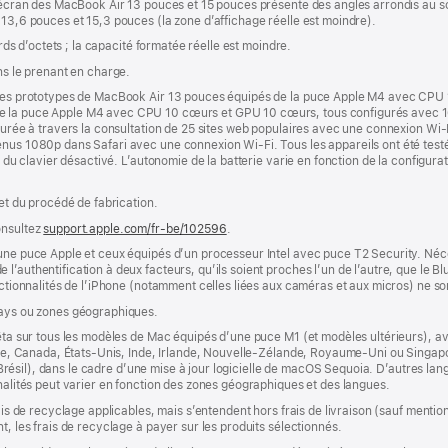
 L’écran des MacBook Air 13 pouces et 15 pouces présente des angles arrondis au
 13,6 pouces et 15,3 pouces (la zone d’affichage réelle est moindre).
ards d’octets ; la capacité formatée réelle est moindre.
ns le prenant en charge.
r des prototypes de MacBook Air 13 pouces équipés de la puce Apple M4 avec CPU
de la puce Apple M4 avec CPU 10 cœurs et GPU 10 cœurs, tous configurés avec 
esurée à travers la consultation de 25 sites web populaires avec une connexion Wi-
nus 1080p dans Safari avec une connexion Wi-Fi. Tous les appareils ont été testés
e du clavier désactivé. L’autonomie de la batterie varie en fonction de la configurati
 et du procédé de fabrication.
onsultez
support.apple.com/fr-be/102596
.
’une puce Apple et ceux équipés d’un processeur Intel avec puce T2 Security. Néc
’authentification à deux facteurs, qu’ils soient proches l’un de l’autre, que le Blu
onctionnalités de l’iPhone (notamment celles liées aux caméras et aux micros) ne s
pays ou zones géographiques.
êta sur tous les modèles de Mac équipés d’une puce M1 (et modèles ultérieurs), avec
lie, Canada, États-Unis, Inde, Irlande, Nouvelle-Zélande, Royaume-Uni ou Singapour
s (Brésil), dans le cadre d’une mise à jour logicielle de macOS Sequoia. D’autres la
nnalités peut varier en fonction des zones géographiques et des langues.
rais de recyclage applicables, mais s’entendent hors frais de livraison (sauf ment
t, les frais de recyclage à payer sur les produits sélectionnés.