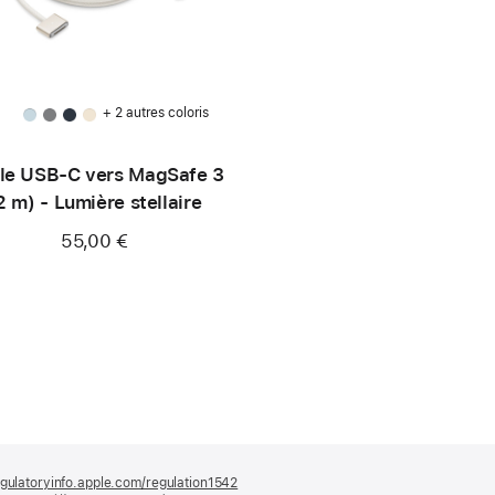
+ 2 autres coloris
le USB-C vers MagSafe 3
2 m) - Lumière stellaire
55,00 €
gulatoryinfo.apple.com/regulation1542
(s’ouvre