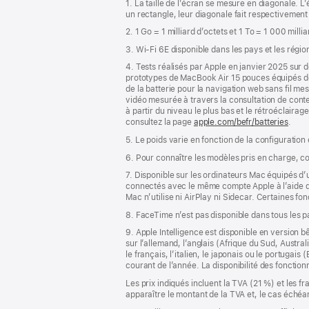
1. La taille de l’écran se mesure en diagonale.
bas
page
un rectangle, leur diagonale fait respectivement
de
2. 1 Go = 1 milliard d’octets et 1 To = 1 000 milli
page
3. Wi-Fi 6E disponible dans les pays et les régio
4. Tests réalisés par Apple en janvier 2025 su
prototypes de MacBook Air 15 pouces équipés 
de la batterie pour la navigation web sans fil m
vidéo mesurée à travers la consultation de conte
à partir du niveau le plus bas et le rétroéclairag
consultez la page
apple.com/befr/batteries
.
5. Le poids varie en fonction de la configuration
6. Pour connaître les modèles pris en charge, c
7. Disponible sur les ordinateurs Mac équipés d
connectés avec le même compte Apple à l’aide de l
Mac n’utilise ni AirPlay ni Sidecar. Certaines f
8. FaceTime n’est pas disponible dans tous les 
9. Apple Intelligence est disponible en version b
sur l’allemand, l’anglais (Afrique du Sud, Austra
le français, l’italien, le japonais ou le portugai
courant de l’année. La disponibilité des fonctio
Les prix indiqués incluent la TVA (21 %) et les f
apparaître le montant de la TVA et, le cas échéan