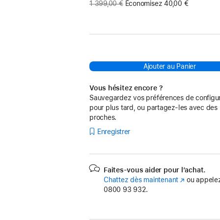
Ancien
1 399,00 €
Économisez 40,00 €
prix
:
Ajouter au Panier
Vous hésitez encore ?
Sauvegardez vos préférences de configur
pour plus tard, ou partagez-les avec des
proches.
Enregistrer
Faites-vous aider pour l’achat.
Chattez dès maintenant
(s’ouvre
ou appelez
0800 93 932.
dans
une
nouvelle
fenêtre)