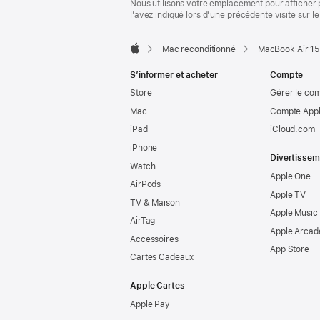
Nous utilisons votre emplacement pour afficher 
l’avez indiqué lors d’une précédente visite sur le
Mac reconditionné
MacBook Air 15
Apple
S’informer et acheter
Compte
Store
Gérer le co
Mac
Compte Appl
iPad
iCloud.com
iPhone
Divertissem
Watch
Apple One
AirPods
Apple TV
TV & Maison
Apple Music
AirTag
Apple Arcad
Accessoires
App Store
Cartes Cadeaux
Apple Cartes
Apple Pay