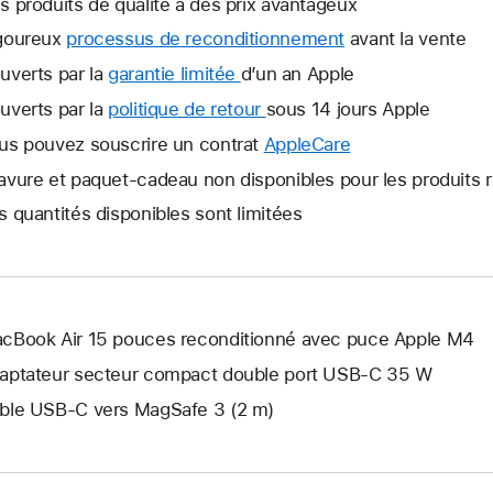
s produits de qualité à des prix avantageux
goureux
processus de reconditionnement
avant la vente
uverts par la
garantie limitée
Une
d’un an Apple
nouvelle
uverts par la
politique de retour
Une
sous 14 jours Apple
fenêtre
nouvelle
us pouvez souscrire un contrat
AppleCare
Une
s’ouvre.
fenêtre
nouvelle
avure et paquet-cadeau non disponibles pour les produits 
s’ouvre.
fenêtre
s quantités disponibles sont limitées
s’ouvre.
cBook Air 15 pouces reconditionné avec puce Apple M4
aptateur secteur compact double port USB-C 35 W
ble USB-C vers MagSafe 3 (2 m)