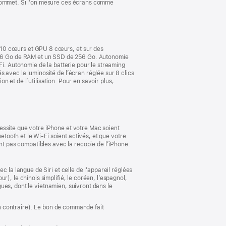
 sommet. Si l’on mesure ces écrans comme
dans
une
nouvelle
fenêtre)
 10 cœurs et GPU 8 cœurs, et sur des
16 Go de RAM et un SSD de 256 Go. Autonomie
Fi. Autonomie de la batterie pour le streaming
 avec la luminosité de l’écran réglée sur 8 clics
on et de l’utilisation. Pour en savoir plus,
essite que votre iPhone et votre Mac soient
etooth et le Wi-Fi soient activés, et que votre
ont pas compatibles avec la recopie de l’iPhone.
 la langue de Siri et celle de l’appareil réglées
), le chinois simplifié, le coréen, l’espagnol,
ngues, dont le vietnamien, suivront dans le
ion contraire). Le bon de commande fait