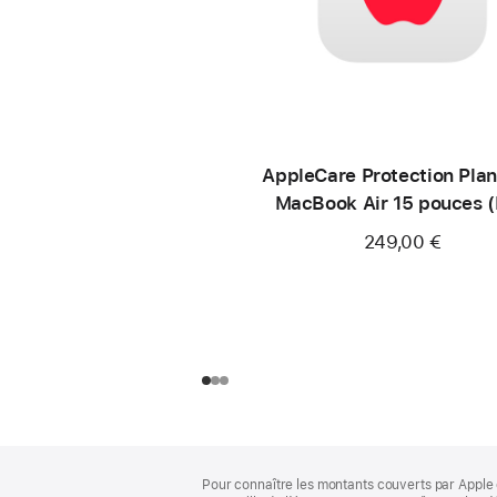
AppleCare Protection Plan
MacBook Air 15 pouces 
249,00 €
Pied
Notes
Pour connaître les montants couverts par Apple 
de
de