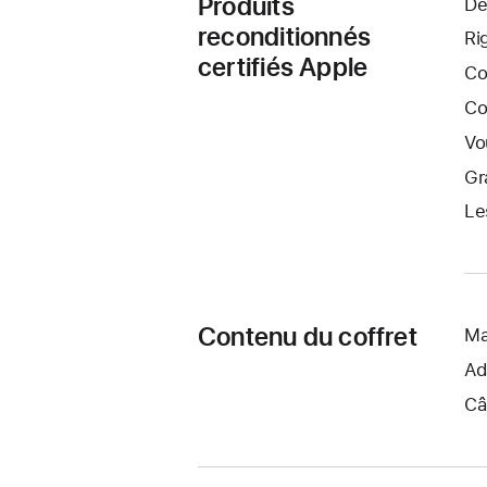
Produits
De
reconditionnés
Ri
certifiés Apple
Co
Co
Vo
Gr
Le
Contenu du coffret
Ma
Ad
Câ