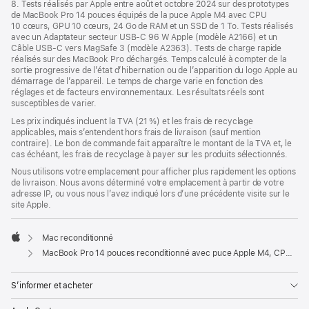
8. Tests réalisés par Apple entre août et octobre 2024 sur des prototypes
de MacBook Pro 14 pouces équipés de la puce Apple M4 avec CPU
10 cœurs, GPU 10 cœurs, 24 Go de RAM et un SSD de 1 To. Tests réalisés
avec un Adaptateur secteur USB-C 96 W Apple (modèle A2166) et un
Câble USB-C vers MagSafe 3 (modèle A2363). Tests de charge rapide
réalisés sur des MacBook Pro déchargés. Temps calculé à compter de la
sortie progressive de l’état d’hibernation ou de l’apparition du logo Apple au
démarrage de l’appareil. Le temps de charge varie en fonction des
réglages et de facteurs environnementaux. Les résultats réels sont
susceptibles de varier.
Les prix indiqués incluent la TVA (21 %) et les frais de recyclage
applicables, mais s’entendent hors frais de livraison (sauf mention
contraire). Le bon de commande fait apparaître le montant de la TVA et, le
cas échéant, les frais de recyclage à payer sur les produits sélectionnés.
Nous utilisons votre emplacement pour afficher plus rapidement les options
de livraison. Nous avons déterminé votre emplacement à partir de votre
adresse IP, ou vous nous l’avez indiqué lors d’une précédente visite sur le
site Apple.
Mac reconditionné
Apple
MacBook Pro 14 pouces reconditionné avec puce Apple M4, CPU 10 cœurs, GPU 10 cœurs - Noir sidéral
S’informer et acheter