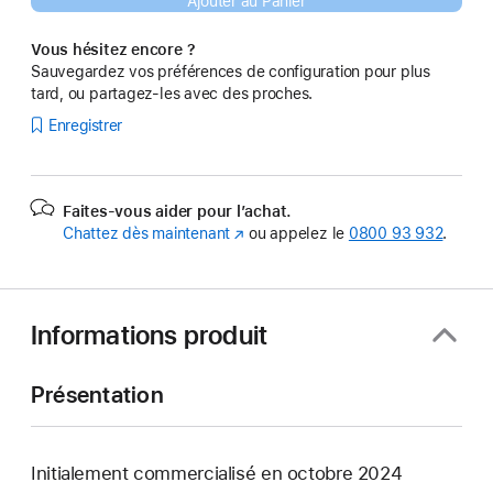
Ajouter au Panier
Vous hésitez encore ?
Sauvegardez vos préférences de configuration pour plus
tard, ou partagez-les avec des proches.
Enregistrer
Faites-vous aider pour l’achat.
Chattez dès maintenant
(s’ouvre
ou appelez le
0800 93 932
.
dans
une
nouvelle
fenêtre)
Informations produit
Présentation
Initialement commercialisé en octobre 2024