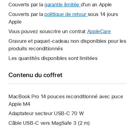
Couverts par la
garantie limitée
Une
d’un an Apple
nouvelle
Couverts par la
politique de retour
Une
sous 14 jours
fenêtre
Apple
nouvelle
s’ouvre.
fenêtre
Vous pouvez souscrire un contrat
AppleCare
Une
s’ouvre.
nouvelle
Gravure et paquet-cadeau non disponibles pour les
fenêtre
produits reconditionnés
s’ouvre.
Les quantités disponibles sont limitées
Contenu du coffret
MacBook Pro 14 pouces reconditionné avec puce
Apple M4
Adaptateur secteur USB‑C 70 W
Câble USB-C vers MagSafe 3 (2 m)