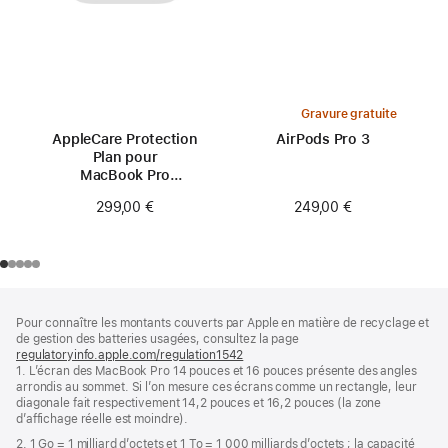
Gravure gratuite
AppleCare Protection
AirPods Pro 3
Plan pour
MacBook Pro
14 pouces (M4)
249,00 €
299,00 €
Pied
Notes
Pour connaître les montants couverts par Apple en matière de recyclage et
de
de
de gestion des batteries usagées, consultez la page
bas
page
regulatoryinfo.apple.com/regulation1542
(s’ouvre
de
1. L’écran des MacBook Pro 14 pouces et 16 pouces présente des angles
dans
page
arrondis au sommet. Si l’on mesure ces écrans comme un rectangle, leur
une
diagonale fait respectivement 14,2 pouces et 16,2 pouces (la zone
nouvelle
d’affichage réelle est moindre).
fenêtre)
2. 1 Go = 1 milliard d’octets et 1 To = 1 000 milliards d’octets ; la capacité