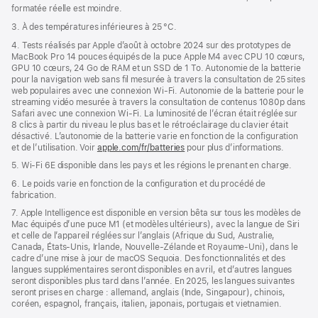
formatée réelle est moindre.
3. À des températures inférieures à 25 °C.
4. Tests réalisés par Apple d’août à octobre 2024 sur des prototypes de
MacBook Pro 14 pouces équipés de la puce Apple M4 avec CPU 10 cœurs,
GPU 10 cœurs, 24 Go de RAM et un SSD de 1 To. Autonomie de la batterie
pour la navigation web sans fil mesurée à travers la consultation de 25 sites
web populaires avec une connexion Wi-Fi. Autonomie de la batterie pour le
streaming vidéo mesurée à travers la consultation de contenus 1080p dans
Safari avec une connexion Wi-Fi. La luminosité de l’écran était réglée sur
8 clics à partir du niveau le plus bas et le rétroéclairage du clavier était
désactivé. L’autonomie de la batterie varie en fonction de la configuration
et de l’utilisation. Voir
apple.com/fr/batteries
pour plus d’informations.
5. Wi-Fi 6E disponible dans les pays et les régions le prenant en charge.
6. Le poids varie en fonction de la configuration et du procédé de
fabrication.
7. Apple Intelligence est disponible en version bêta sur tous les modèles de
Mac équipés d’une puce M1 (et modèles ultérieurs), avec la langue de Siri
et celle de l’appareil réglées sur l’anglais (Afrique du Sud, Australie,
Canada, États-Unis, Irlande, Nouvelle-Zélande et Royaume-Uni), dans le
cadre d’une mise à jour de macOS Sequoia. Des fonctionnalités et des
langues supplémentaires seront disponibles en avril, et d’autres langues
seront disponibles plus tard dans l’année. En 2025, les langues suivantes
seront prises en charge : allemand, anglais (Inde, Singapour), chinois,
coréen, espagnol, français, italien, japonais, portugais et vietnamien.