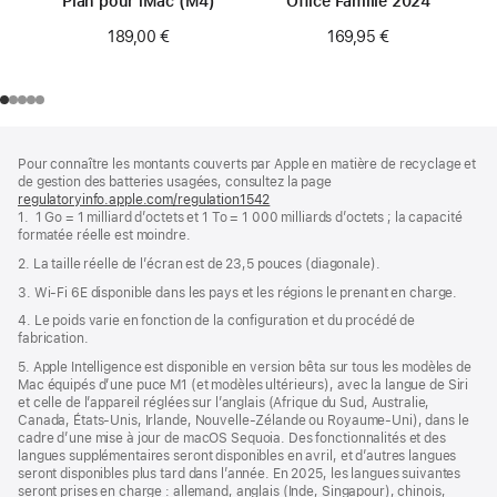
Plan pour iMac (M4)
Office Famille 2024
189,00 €
169,95 €
Pied
Notes
Pour connaître les montants couverts par Apple en matière de recyclage et
de
de
de gestion des batteries usagées, consultez la page
bas
page
regulatoryinfo.apple.com/regulation1542
(s’ouvre
de
1. 1 Go = 1 milliard d’octets et 1 To = 1 000 milliards d’octets ; la capacité
dans
page
formatée réelle est moindre.
une
nouvelle
2. La taille réelle de l’écran est de 23,5 pouces (diagonale).
fenêtre)
3. Wi-Fi 6E disponible dans les pays et les régions le prenant en charge.
4. Le poids varie en fonction de la configuration et du procédé de
fabrication.
5. Apple Intelligence est disponible en version bêta sur tous les modèles de
Mac équipés d’une puce M1 (et modèles ultérieurs), avec la langue de Siri
et celle de l’appareil réglées sur l’anglais (Afrique du Sud, Australie,
Canada, États‑Unis, Irlande, Nouvelle-Zélande ou Royaume-Uni), dans le
cadre d’une mise à jour de macOS Sequoia. Des fonctionnalités et des
langues supplémentaires seront disponibles en avril, et d’autres langues
seront disponibles plus tard dans l’année. En 2025, les langues suivantes
seront prises en charge : allemand, anglais (Inde, Singapour), chinois,