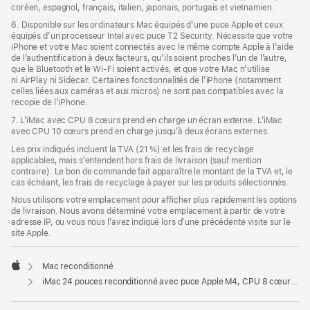
coréen, espagnol, français, italien, japonais, portugais et vietnamien.
6. Disponible sur les ordinateurs Mac équipés d’une puce Apple et ceux
équipés d’un processeur Intel avec puce T2 Security. Nécessite que votre
iPhone et votre Mac soient connectés avec le même compte Apple à l’aide
de l’authentification à deux facteurs, qu’ils soient proches l’un de l’autre,
que le Bluetooth et le Wi-Fi soient activés, et que votre Mac n’utilise
ni AirPlay ni Sidecar. Certaines fonctionnalités de l’iPhone (notamment
celles liées aux caméras et aux micros) ne sont pas compatibles avec la
recopie de l’iPhone.
7. L’iMac avec CPU 8 cœurs prend en charge un écran externe. L’iMac
avec CPU 10 cœurs prend en charge jusqu’à deux écrans externes.
Les prix indiqués incluent la TVA (21 %) et les frais de recyclage
applicables, mais s’entendent hors frais de livraison (sauf mention
contraire). Le bon de commande fait apparaître le montant de la TVA et, le
cas échéant, les frais de recyclage à payer sur les produits sélectionnés.
Nous utilisons votre emplacement pour afficher plus rapidement les options
de livraison. Nous avons déterminé votre emplacement à partir de votre
adresse IP, ou vous nous l’avez indiqué lors d’une précédente visite sur le
site Apple.
Mac reconditionné
Apple
iMac 24 pouces reconditionné avec puce Apple M4, CPU 8 cœurs et GPU 8 cœurs - Bleu