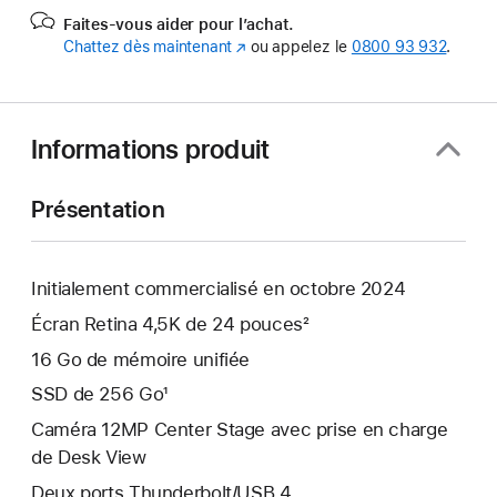
Faites-vous aider pour l’achat.
Chattez dès maintenant
(s’ouvre
ou appelez le
0800 93 932
.
dans
une
nouvelle
fenêtre)
Informations produit
Présentation
Initialement commercialisé en octobre 2024
Écran Retina 4,5K de 24 pouces²
16 Go de mémoire unifiée
SSD de 256 Go¹
Caméra 12MP Center Stage avec prise en charge
de Desk View
Deux ports Thunderbolt/USB 4