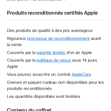
Produits reconditionnés certifiés Apple
Des produits de qualité à des prix avantageux
Rigoureux
processus de reconditionnement
avant
la vente
Couverts par la
garantie limitée
Une
d’un an Apple
nouvelle
Couverts par la
politique de retour
Une
sous 14 jours
fenêtre
Apple
nouvelle
s’ouvre.
fenêtre
Vous pouvez souscrire un contrat
AppleCare
Une
s’ouvre.
nouvelle
Gravure et paquet-cadeau non disponibles pour les
fenêtre
produits reconditionnés
s’ouvre.
Les quantités disponibles sont limitées
Contenu du coffret