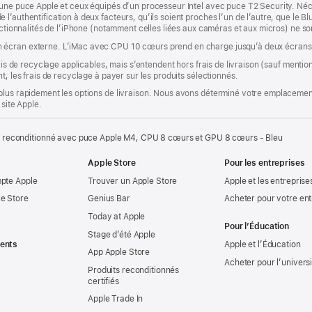
’une puce Apple et ceux équipés d’un processeur Intel avec puce T2 Security. Néc
’authentification à deux facteurs, qu’ils soient proches l’un de l’autre, que le Blu
onctionnalités de l’iPhone (notamment celles liées aux caméras et aux micros) ne s
 écran externe. L’iMac avec CPU 10 cœurs prend en charge jusqu’à deux écrans
rais de recyclage applicables, mais s’entendent hors frais de livraison (sauf ment
t, les frais de recyclage à payer sur les produits sélectionnés.
plus rapidement les options de livraison. Nous avons déterminé votre emplacement
 site Apple.
 reconditionné avec puce Apple M4, CPU 8 cœurs et GPU 8 cœurs - Bleu
Apple Store
Pour les entreprises
mpte Apple
Trouver un Apple Store
Apple et les entreprise
e Store
Genius Bar
Acheter pour votre ent
Today at Apple
Pour l’Éducation
Stage d’été Apple
ents
Apple et l’Éducation
App Apple Store
Acheter pour l’univers
Produits reconditionnés
certifiés
Apple Trade In