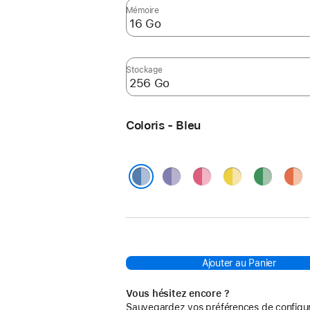
Mémoire
Stockage
Coloris - Bleu
Violet
Rose
Jaune
Vert
Oran
Bleu
Ajouter au Panier
Vous hésitez encore ?
Sauvegardez vos préférences de configur