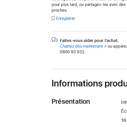
pour plus tard, ou partagez-les avec des
proches.
Enregistrer
Faites-vous aider pour l’achat.
Chattez dès maintenant
(s’ouvre
ou appelez
0800 93 932.
dans
une
nouvelle
fenêtre)
Informations produ
Présentation
In
Éc
16