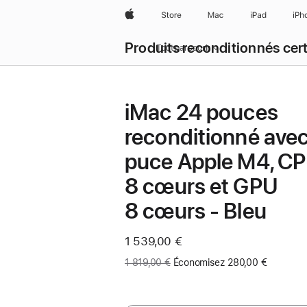
Apple
Store
Mac
iPad
iPh
Produits reconditionnés cert
Tout parcourir
iMac 24 pouces
reconditionné ave
puce Apple M4, C
8 cœurs et GPU
8 cœurs - Bleu
Maintenant
1 539,00 €
Ancien
1 819,00 €
Économisez 280,00 €
prix
: