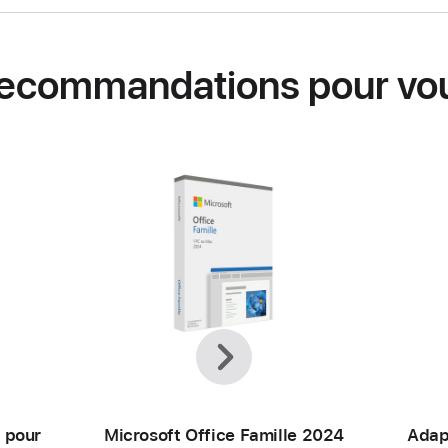
ecommandations pour vo
Précédent
Suivant
 pour
Microsoft Office Famille 2024
Adap