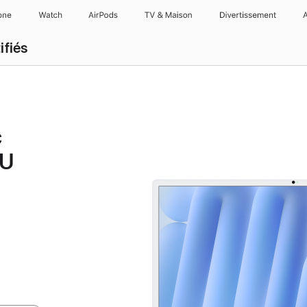
one
Watch
AirPods
TV & Maison
Divertissements
ifiés
c
PU