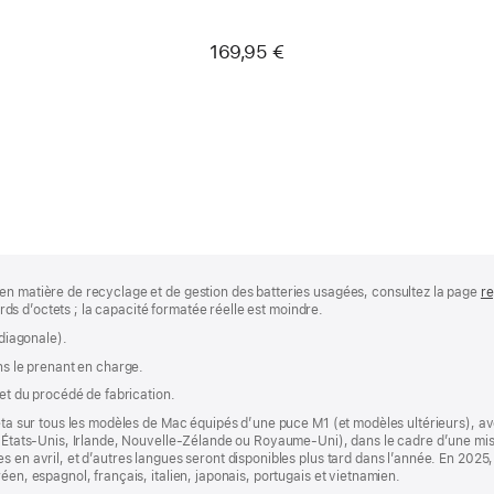
169,95 €
en matière de recyclage et de gestion des batteries usagées, consultez la page
re
iards d’octets ; la capacité formatée réelle est moindre.
(diagonale).
ns le prenant en charge.
 et du procédé de fabrication.
êta sur tous les modèles de Mac équipés d’une puce M1 (et modèles ultérieurs), avec
a, États‑Unis, Irlande, Nouvelle-Zélande ou Royaume-Uni), dans le cadre d’une mi
s en avril, et d’autres langues seront disponibles plus tard dans l’année. En 2025,
éen, espagnol, français, italien, japonais, portugais et vietnamien.