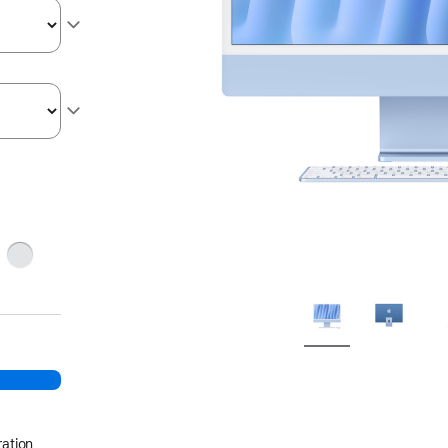
ge
Argent
ation