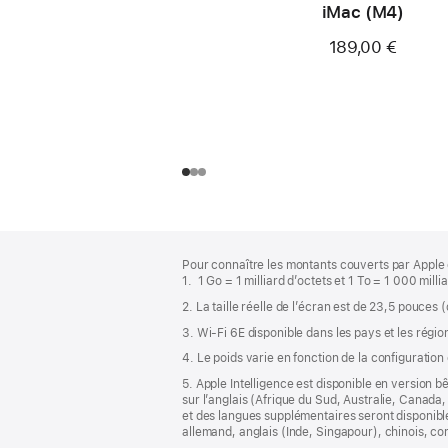
iMac (M4)
189,00 €
Pied
Notes
Pour connaître les montants couverts par Apple 
de
de
1. 1 Go = 1 milliard d’octets et 1 To = 1 000 mill
bas
page
2. La taille réelle de l’écran est de 23,5 pouces 
de
page
3. Wi-Fi 6E disponible dans les pays et les régio
4. Le poids varie en fonction de la configuration
5. Apple Intelligence est disponible en version b
sur l’anglais (Afrique du Sud, Australie, Canad
et des langues supplémentaires seront disponible
allemand, anglais (Inde, Singapour), chinois, cor