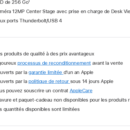
D de 256 Go¹
méra 12MP Center Stage avec prise en charge de Desk Vi
ux ports Thunderbolt/USB 4
s produits de qualité à des prix avantageux
goureux
processus de reconditionnement
avant la vente
uverts par la
garantie limitée
Une
d’un an Apple
nouvelle
uverts par la
politique de retour
Une
sous 14 jours Apple
fenêtre
nouvelle
us pouvez souscrire un contrat
AppleCare
Une
s’ouvre.
fenêtre
nouvelle
avure et paquet-cadeau non disponibles pour les produits 
s’ouvre.
fenêtre
s quantités disponibles sont limitées
s’ouvre.