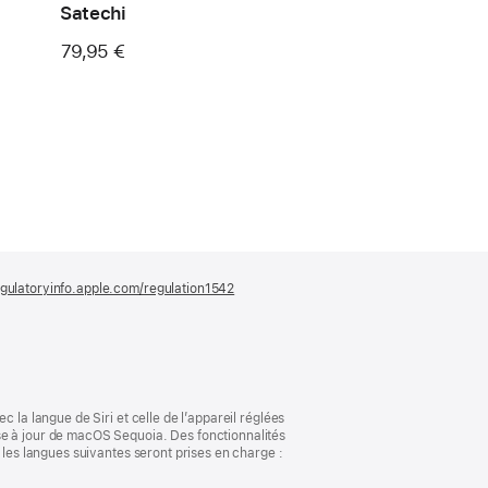
Satechi
79,95 €
gulatoryinfo.apple.com/regulation1542
(s’ouvre
dans
une
nouvelle
fenêtre)
 la langue de Siri et celle de l’appareil réglées
se à jour de macOS Sequoia. Des fonctionnalités
 les langues suivantes seront prises en charge :