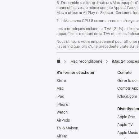
6. Disponible sur les ordinateurs Mac équipés d
connectés avec le même compte Apple à l’aide de l
Mac n’utilise ni AirPlay ni Sidecar. Certaines f
7. L’iMac avec CPU 8 cœurs prend en charge un
Les prix indiqués incluent la TVA (21 %) et les f
apparaître le montant de la TVA et, le cas échéan
Nous utilisons votre emplacement pour afficher 
l’avez indiqué lors d’une précédente visite sur le
Mac reconditionné
iMac 24 pouces
Apple
S’informer et acheter
Compte
Store
Gérer le co
Mac
Compte Appl
iPad
iCloud.com
iPhone
Divertissem
Watch
Apple One
AirPods
Apple TV
TV & Maison
Apple Music
AirTag