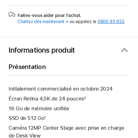
Faites-vous aider pour l’achat.
Chattez dès maintenant
(s’ouvre
ou appelez le
0800 93 932
.
dans
une
nouvelle
fenêtre)
Informations produit
Présentation
Initialement commercialisé en octobre 2024
Écran Retina 4,5K de 24 pouces²
16 Go de mémoire unifiée
SSD de 512 Go¹
Caméra 12MP Center Stage avec prise en charge
de Desk View