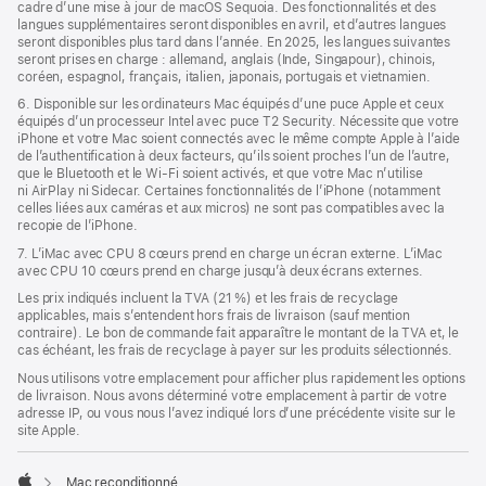
cadre d’une mise à jour de macOS Sequoia. Des fonctionnalités et des
langues supplémentaires seront disponibles en avril, et d’autres langues
seront disponibles plus tard dans l’année. En 2025, les langues suivantes
seront prises en charge : allemand, anglais (Inde, Singapour), chinois,
coréen, espagnol, français, italien, japonais, portugais et vietnamien.
6. Disponible sur les ordinateurs Mac équipés d’une puce Apple et ceux
équipés d’un processeur Intel avec puce T2 Security. Nécessite que votre
iPhone et votre Mac soient connectés avec le même compte Apple à l’aide
de l’authentification à deux facteurs, qu’ils soient proches l’un de l’autre,
que le Bluetooth et le Wi-Fi soient activés, et que votre Mac n’utilise
ni AirPlay ni Sidecar. Certaines fonctionnalités de l’iPhone (notamment
celles liées aux caméras et aux micros) ne sont pas compatibles avec la
recopie de l’iPhone.
7. L’iMac avec CPU 8 cœurs prend en charge un écran externe. L’iMac
avec CPU 10 cœurs prend en charge jusqu’à deux écrans externes.
Les prix indiqués incluent la TVA (21 %) et les frais de recyclage
applicables, mais s’entendent hors frais de livraison (sauf mention
contraire). Le bon de commande fait apparaître le montant de la TVA et, le
cas échéant, les frais de recyclage à payer sur les produits sélectionnés.
Nous utilisons votre emplacement pour afficher plus rapidement les options
de livraison. Nous avons déterminé votre emplacement à partir de votre
adresse IP, ou vous nous l’avez indiqué lors d’une précédente visite sur le
site Apple.
Mac reconditionné