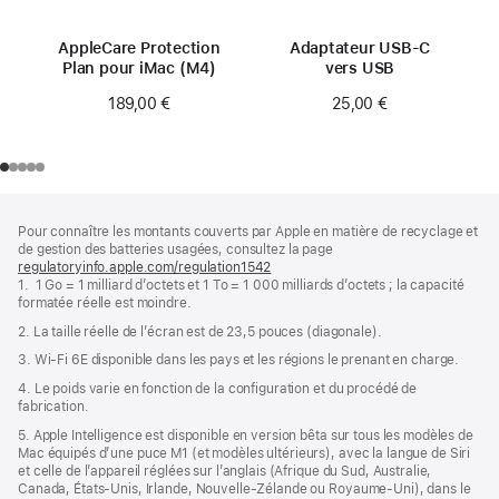
AppleCare Protection
Adaptateur USB-C
Plan pour iMac (M4)
vers USB
189,00 €
25,00 €
Pied
Notes
Pour connaître les montants couverts par Apple en matière de recyclage et
de
de
de gestion des batteries usagées, consultez la page
bas
page
regulatoryinfo.apple.com/regulation1542
(s’ouvre
de
1. 1 Go = 1 milliard d’octets et 1 To = 1 000 milliards d’octets ; la capacité
dans
page
formatée réelle est moindre.
une
nouvelle
2. La taille réelle de l’écran est de 23,5 pouces (diagonale).
fenêtre)
3. Wi-Fi 6E disponible dans les pays et les régions le prenant en charge.
4. Le poids varie en fonction de la configuration et du procédé de
fabrication.
5. Apple Intelligence est disponible en version bêta sur tous les modèles de
Mac équipés d’une puce M1 (et modèles ultérieurs), avec la langue de Siri
et celle de l’appareil réglées sur l’anglais (Afrique du Sud, Australie,
Canada, États‑Unis, Irlande, Nouvelle-Zélande ou Royaume-Uni), dans le