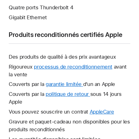
Quatre ports Thunderbolt 4
Gigabit Ethernet
Produits reconditionnés certifiés Apple
Des produits de qualité à des prix avantageux
Rigoureux
processus de reconditionnement
avant
la vente
Couverts par la
garantie limitée
Une
d’un an Apple
nouvelle
Couverts par la
politique de retour
Une
sous 14 jours
fenêtre
Apple
nouvelle
s’ouvre.
fenêtre
Vous pouvez souscrire un contrat
AppleCare
Une
s’ouvre.
nouvelle
Gravure et paquet-cadeau non disponibles pour les
fenêtre
produits reconditionnés
s’ouvre.