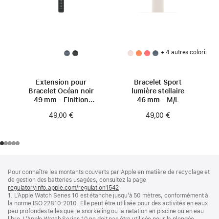
+ 4 autres coloris
Extension pour
Bracelet Sport
Bracelet Océan noir
lumière stellaire
49 mm - Finition
46 mm - M/L
titane noir
49,00 €
49,00 €
Pied
Notes
Pour connaître les montants couverts par Apple en matière de recyclage et
de
de
de gestion des batteries usagées, consultez la page
bas
page
regulatoryinfo.apple.com/regulation1542
(s’ouvre
de
1. L’Apple Watch Series 10 est étanche jusqu’à 50 mètres, conformément à
dans
page
la norme ISO 22810:2010. Elle peut être utilisée pour des activités en eaux
une
peu profondes telles que le snorkeling ou la natation en piscine ou en eau
nouvelle
libre. L’Apple Watch Series 10 ne doit pas être utilisée pour la plongée
fenêtre)