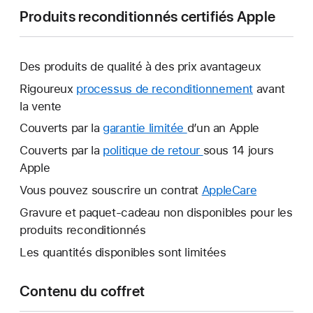
Produits reconditionnés certifiés Apple
Des produits de qualité à des prix avantageux
Rigoureux
processus de reconditionnement
avant
la vente
Couverts par la
garantie limitée
Une
d’un an Apple
nouvelle
Couverts par la
politique de retour
Une
sous 14 jours
fenêtre
Apple
nouvelle
s’ouvre.
fenêtre
Vous pouvez souscrire un contrat
AppleCare
Une
s’ouvre.
nouvelle
Gravure et paquet-cadeau non disponibles pour les
fenêtre
produits reconditionnés
s’ouvre.
Les quantités disponibles sont limitées
Contenu du coffret