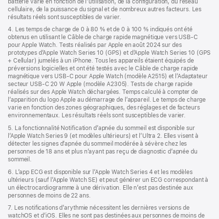
batterie varie en fonction de l’utilisation, de la configuration, du réseau
cellulaire, de la puissance du signal et de nombreux autres facteurs. Les
résultats réels sont susceptibles de varier.
4. Les temps de charge de 0 à 80 % et de 0 à 100 % indiqués ont été
obtenus en utilisant le Câble de charge rapide magnétique vers USB‑C
pour Apple Watch. Tests réalisés par Apple en août 2024 sur des
prototypes d’Apple Watch Series 10 (GPS) et d’Apple Watch Series 10 (GPS
+ Cellular) jumelés à un iPhone. Tous les appareils étaient équipés de
préversions logicielles et ont été testés avec le Câble de charge rapide
magnétique vers USB‑C pour Apple Watch (modèle A2515) et l’Adaptateur
secteur USB-C 20 W Apple (modèle A2305). Tests de charge rapide
réalisés sur des Apple Watch déchargées. Temps calculé à compter de
l’apparition du logo Apple au démarrage de l’appareil. Le temps de charge
varie en fonction des zones géographiques, des réglages et de facteurs
environnementaux. Les résultats réels sont susceptibles de varier.
5. La fonctionnalité Notification d’apnée du sommeil est disponible sur
l’Apple Watch Series 9 (et modèles ultérieurs) et l’Ultra 2. Elles visent à
détecter les signes d’apnée du sommeil modérée à sévère chez les
personnes de 18 ans et plus n’ayant pas reçu de diagnostic d’apnée du
sommeil.
6. L’app ECG est disponible sur l’Apple Watch Series 4 et les modèles
ultérieurs (sauf l’Apple Watch SE) et peut générer un ECG correspondant à
un électrocardiogramme à une dérivation. Elle n’est pas destinée aux
personnes de moins de 22 ans.
7. Les notifications d’arythmie nécessitent les dernières versions de
watchOS et d’iOS. Elles ne sont pas destinées aux personnes de moins de