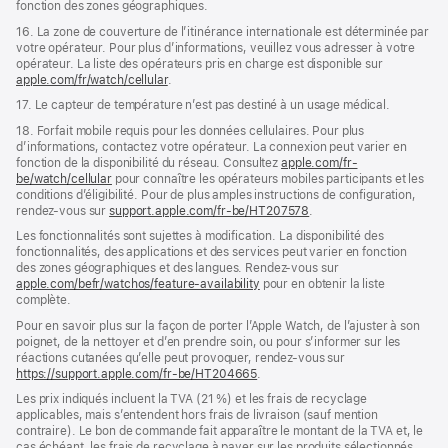
fonction des zones géographiques.
16. La zone de couverture de l’itinérance internationale est déterminée par
votre opérateur. Pour plus d’informations, veuillez vous adresser à votre
opérateur. La liste des opérateurs pris en charge est disponible sur
apple.com/fr/watch/cellular
.
17. Le capteur de température n’est pas destiné à un usage médical.
18. Forfait mobile requis pour les données cellulaires. Pour plus
d’informations, contactez votre opérateur. La connexion peut varier en
fonction de la disponibilité du réseau. Consultez
apple.com/fr-
be/watch/cellular
pour connaître les opérateurs mobiles participants et les
conditions d’éligibilité. Pour de plus amples instructions de configuration,
rendez-vous sur
support.apple.com/fr-be/HT207578
.
Les fonctionnalités sont sujettes à modification. La disponibilité des
fonctionnalités, des applications et des services peut varier en fonction
des zones géographiques et des langues. Rendez-vous sur
apple.com/befr/watchos/feature-availability
pour en obtenir la liste
complète.
Pour en savoir plus sur la façon de porter l’Apple Watch, de l’ajuster à son
poignet, de la nettoyer et d’en prendre soin, ou pour s’informer sur les
réactions cutanées qu’elle peut provoquer, rendez-vous sur
https://support.apple.com/fr-be/HT204665
.
Les prix indiqués incluent la TVA (21 %) et les frais de recyclage
applicables, mais s’entendent hors frais de livraison (sauf mention
contraire). Le bon de commande fait apparaître le montant de la TVA et, le
cas échéant, les frais de recyclage à payer sur les produits sélectionnés.