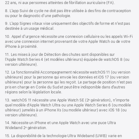
22 ans, ni aux personnes atteintes de fibrillation auriculaire (FA).
8. L’app Suivi de cycle ne doit pas être utilisée à des fins de contraception
ou pour le diagnostic d’une pathologie.
9. L’app Signes vitaux vise uniquement des objectifs de forme et n’est pas
destinée à un usage médical.
10. Appel d’urgence nécessite une connexion cellulaire ou les appels Wi‑Fi
avec une connexion internet provenant de votre Apple Watch ou de votre
iPhone à proximité.
11. Les mises à jour de Détection des chutes sont disponibles sur
l’Apple Watch Series 4 (et modèles ultérieurs) équipée de watchOS 8 (ou
version ultérieure).
12. La fonctionnalité Accompagnement nécessite watchOS 11 (ou version
ultérieure) pour la personne qui envoie les données et iOS 17 (ou version
ultérieure) pour la personne qui les reçoit. Le partage de position n’est pas
pris en charge en Corée du Sud et peut être indisponible dans d’autres
régions selon la législation locale.
13. watchOS 11 nécessite une Apple Watch SE (2ᵉ génération), n’importe
quel modèle d'Apple Watch Ultra ou une Apple Watch Series 6 (ou modèle
ultérieur) jumelés à un iPhone Xs (ou modèle ultérieur) avec iOS 18 (ou
version ultérieure).
14. Nécessite un iPhone et une Apple Watch avec une puce Ultra
Wideband 2ᵉ génération.
15. La disponibilité de la technologie Ultra Wideband (UWB) varie en