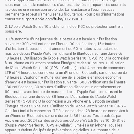
sous‑marine, le ski nautique ou d’autres activités impliquant des courants
rapides ou une immersion profonde. La résistance à l’eau n’est pas
permanente et peut s’amenuiser au fil du temps. Pour plus d’informations,
consultez
support.apple.com/fr-be/HT205000
.
2. L’Apple Watch Series 10 a obtenu l’indice IP6X de protection contre la
poussière.
3. L’autonomie d’une journée de la batterie est basée sur l’utilisation
suivante : 300 vérifications de l’heure, 90 notifications, 15 minutes
d’utilisation d’apps et un entraînement de 60 minutes avec lecture de
musique depuis l’Apple Watch en utilisant le Bluetooth, sur une durée de
18 heures. L’utilisation de l’Apple Watch Series 10 (GPS) inclut la connexion
à un iPhone en Bluetooth pendant l’intégralité des 18 heures. L’utilisation
de l’Apple Watch Series 10 (GPS + Cellular) inclut 4 heures de connexion
LTE et 14 heures de connexion à un iPhone en Bluetooth, sur une durée de
18 heures. L’autonomie d’une journée de la batterie en mode économie
d’énergie est basée sur l’utilisation suivante : 600 vérifications de l’heure,
180 notifications, 30 minutes d’utilisation d’apps et un entraînement de
60 minutes avec lecture de musique depuis l’Apple Watch en utilisant le
Bluetooth, sur une durée de 36 heures. L’utilisation de l’Apple Watch
Series 10 (GPS) inclut la connexion à un iPhone en Bluetooth pendant
l’intégralité des 36 heures. L’utilisation de l’Apple Watch Series 10 (GPS +
Cellular) inclut la connexion LTE à la demande et 28 heures de connexion à
un iPhone en Bluetooth, sur une durée de 36 heures. Tests réalisés par
Apple en août 2024 sur des prototypes d’Apple Watch Series 10 (GPS) et
d’Apple Watch Series 10 (GPS + Cellular) jumelés à un iPhone. Tous les
appareils étaient équipés de préversions logicielles. L’autonomie de la