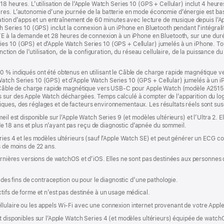
 18 heures. L’utilisation de l’Apple Watch Series 10 (GPS + Cellular) inclut 4 heu
es. L’autonomie d’une journée de la batterie en mode économie d’énergie est basée
isation d’apps et un entraînement de 60 minutes avec lecture de musique depuis l’Ap
h Series 10 (GPS) inclut la connexion à un iPhone en Bluetooth pendant l’intégrali
LTE à la demande et 28 heures de connexion à un iPhone en Bluetooth, sur une dur
es 10 (GPS) et d’Apple Watch Series 10 (GPS + Cellular) jumelés à un iPhone. Tou
onction de l’utilisation, de la configuration, du réseau cellulaire, de la puissance 
0 % indiqués ont été obtenus en utilisant le Câble de charge rapide magnétique 
atch Series 10 (GPS) et d’Apple Watch Series 10 (GPS + Cellular) jumelés à un iP
 le Câble de charge rapide magnétique vers USB‑C pour Apple Watch (modèle A251
s sur des Apple Watch déchargées. Temps calculé à compter de l’apparition du lo
ques, des réglages et de facteurs environnementaux. Les résultats réels sont susc
il est disponible sur l’Apple Watch Series 9 (et modèles ultérieurs) et l’Ultra 2. E
 18 ans et plus n’ayant pas reçu de diagnostic d’apnée du sommeil.
eries 4 et les modèles ultérieurs (sauf l’Apple Watch SE) et peut générer un ECG
s de moins de 22 ans.
dernières versions de watchOS et d’iOS. Elles ne sont pas destinées aux personnes
à des fins de contraception ou pour le diagnostic d’une pathologie.
tifs de forme et n’est pas destinée à un usage médical.
lulaire ou les appels Wi‑Fi avec une connexion internet provenant de votre Apple
t disponibles sur l’Apple Watch Series 4 (et modèles ultérieurs) équipée de watchO