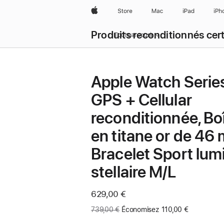
Apple
Store
Mac
iPad
iPh
Produits reconditionnés cert
Tout parcourir
Apple Watch Serie
GPS + Cellular
reconditionnée, Boî
en titane or de 46
Bracelet Sport lum
stellaire M/L
Maintenant
629,00 €
Ancien
739,00 €
Économisez 110,00 €
prix