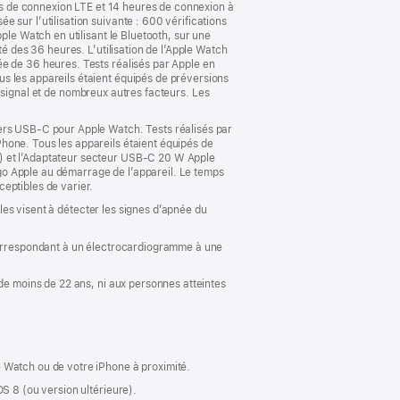
res de connexion LTE et 14 heures de connexion à
 sur l’utilisation suivante : 600 vérifications
ple Watch en utilisant le Bluetooth, sur une
té des 36 heures. L’utilisation de l’Apple Watch
ée de 36 heures. Tests réalisés par Apple en
s les appareils étaient équipés de préversions
du signal et de nombreux autres facteurs. Les
vers USB‑C pour Apple Watch. Tests réalisés par
hone. Tous les appareils étaient équipés de
5) et l’Adaptateur secteur USB-C 20 W Apple
go Apple au démarrage de l’appareil. Le temps
eptibles de varier.
lles visent à détecter les signes d’apnée du
 correspondant à un électrocardiogramme à une
 de moins de 22 ans, ni aux personnes atteintes
 Watch ou de votre iPhone à proximité.
S 8 (ou version ultérieure).