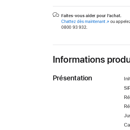
Faites-vous aider pour l’achat.
Chattez dès maintenant
(s’ouvre
ou appelez
0800 93 932.
dans
une
nouvelle
fenêtre)
Informations produ
Présentation
In
Si
Ré
Ré
Ju
Ca