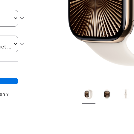
ion ?