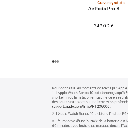
Gravure gratuite
AirPods Pro 3
249,00 €
Pied
Notes
Pour connaître les montants couverts par Apple 
de
de
1. L’Apple Watch Series 10 est étanche jusqu’à 5
bas
page
snorkeling ou la natation en piscine ou en eau li
de
des courants rapides ou une immersion profonde.
page
support.apple.com/fr-be/HT205000
.
2. L’Apple Watch Series 10 a obtenu l’indice IP6
3. L’autonomie d’une journée de la batterie est ba
60 minutes avec lecture de musique depuis l’Appl