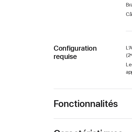
Br
Câ
Configuration
L’
requise
(2
Le
ap
Fonctionnalités