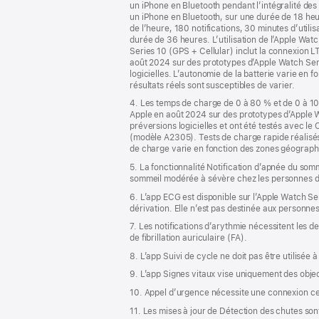
un iPhone en Bluetooth pendant l’intégralité des
un iPhone en Bluetooth, sur une durée de 18 heur
de l’heure, 180 notifications, 30 minutes d’util
durée de 36 heures. L’utilisation de l’Apple Watc
Series 10 (GPS + Cellular) inclut la connexion 
août 2024 sur des prototypes d’Apple Watch Seri
logicielles. L’autonomie de la batterie varie en f
résultats réels sont susceptibles de varier.
4. Les temps de charge de 0 à 80 % et de 0 à 10
Apple en août 2024 sur des prototypes d’Apple W
préversions logicielles et ont été testés avec
(modèle A2305). Tests de charge rapide réalisé
de charge varie en fonction des zones géographi
5. La fonctionnalité Notification d’apnée du somme
sommeil modérée à sévère chez les personnes de
6. L’app ECG est disponible sur l’Apple Watch S
dérivation. Elle n’est pas destinée aux personne
7. Les notifications d’arythmie nécessitent les 
de fibrillation auriculaire (FA).
8. L’app Suivi de cycle ne doit pas être utilisée 
9. L’app Signes vitaux vise uniquement des objec
10. Appel d’urgence nécessite une connexion cel
11. Les mises à jour de Détection des chutes son