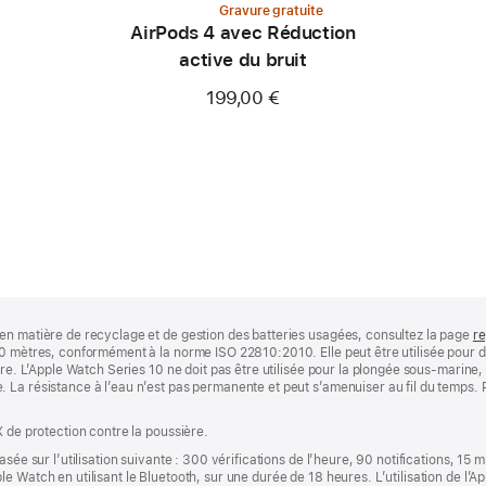
Gravure gratuite
AirPods 4 avec Réduction
active du bruit
199,00 €
en matière de recyclage et de gestion des batteries usagées, consultez la page
re
0 mètres, conformément à la norme ISO 22810:2010. Elle peut être utilisée pour de
bre. L’Apple Watch Series 10 ne doit pas être utilisée pour la plongée sous‑marine, 
 La résistance à l’eau n’est pas permanente et peut s’amenuiser au fil du temps. 
X de protection contre la poussière.
sée sur l’utilisation suivante : 300 vérifications de l’heure, 90 notifications, 15 
e Watch en utilisant le Bluetooth, sur une durée de 18 heures. L’utilisation de l’A