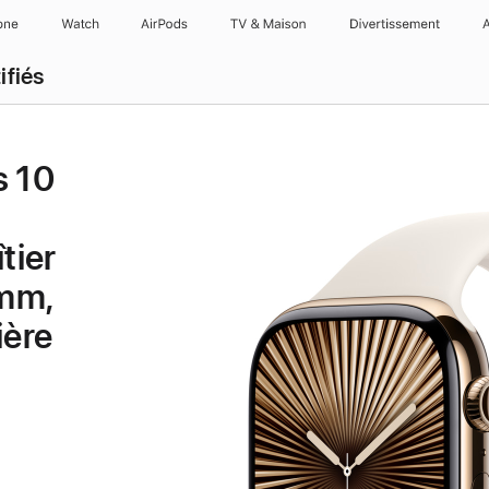
one
Watch
AirPods
TV & Maison
Divertissements
ifiés
s 10
tier
 mm,
ière