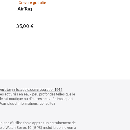
Gravure gratuite
AirTag
35,00 €
gulatoryinfo.apple.com/regulation1542
(s’ouvre
s activités en eaux peu profondes telles que le
dans
le ski nautique ou d’autres activités impliquant
une
Pour plus d’informations, consultez
nouvelle
fenêtre)
minutes d’utilisation d’apps et un entraînement de
pple Watch Series 10 (GPS) inclut la connexion à