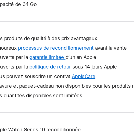
pacité de 64 Go
s produits de qualité à des prix avantageux
goureux
processus de reconditionnement
avant la vente
uverts par la
garantie limitée
Une
d’un an Apple
nouvelle
uverts par la
politique de retour
Une
sous 14 jours Apple
fenêtre
nouvelle
us pouvez souscrire un contrat
AppleCare
Une
s’ouvre.
fenêtre
nouvelle
avure et paquet-cadeau non disponibles pour les produits 
s’ouvre.
fenêtre
s quantités disponibles sont limitées
s’ouvre.
ple Watch Series 10 reconditionnée